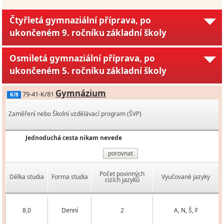
Čtyřletá gymnaziální příprava, po
ukončeném 9. ročníku základní školy
Osmiletá gymnaziální příprava, po
ukončeném 5. ročníku základní školy
Gymnázium
79-41-K/81
K/8
Zaměření nebo Školní vzdělávací program (ŠVP)
Jednoduchá cesta nikam nevede
porovnat
Počet povinných
Délka studia
Forma studia
Vyučované jazyky
cizích jazyků
8,0
Denní
2
A, N, Š, F