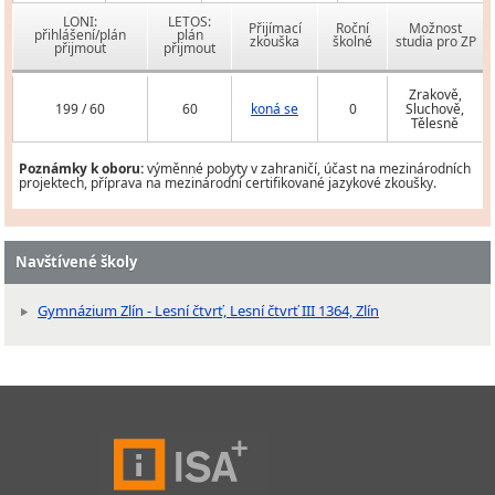
LONI:
LETOS:
Přijímací
Roční
Možnost
přihlášení/plán
plán
zkouška
školné
studia pro ZP
přijmout
přijmout
Zrakově,
199 / 60
60
koná se
0
Sluchově,
Tělesně
Poznámky k oboru:
výměnné pobyty v zahraničí, účast na mezinárodních
projektech, příprava na mezinárodní certifikované jazykové zkoušky.
Navštívené školy
Gymnázium Zlín - Lesní čtvrť, Lesní čtvrť III 1364, Zlín