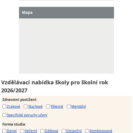
Mapa
Vzdělávací nabídka školy pro školní rok
2026/2027
Zdravotní postižení
:
Zrakové
Sluchové
Tělesné
Mentální
Specifické poruchy učení
Forma studia
:
Denní
Večerní
Dálková
Distanční
Kombinovaná