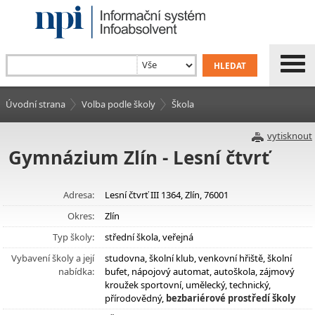
Úvodní strana
Volba podle školy
Škola
vytisknout
Gymnázium Zlín - Lesní čtvrť
Adresa:
Lesní čtvrť III 1364, Zlín, 76001
Okres:
Zlín
Typ školy:
střední škola, veřejná
Vybavení školy a její
studovna, školní klub, venkovní hřiště, školní
nabídka:
bufet, nápojový automat, autoškola, zájmový
kroužek sportovní, umělecký, technický,
přírodovědný,
bezbariérové prostředí školy