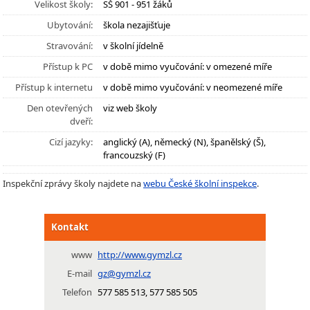
Velikost školy:
SŠ 901 - 951 žáků
Ubytování:
škola nezajišťuje
Stravování:
v školní jídelně
Přístup k PC
v době mimo vyučování: v omezené míře
Přístup k internetu
v době mimo vyučování: v neomezené míře
Den otevřených
viz web školy
dveří:
Cizí jazyky:
anglický (A), německý (N), španělský (Š),
francouzský (F)
Inspekční zprávy školy najdete na
webu České školní inspekce
.
Kontakt
www
http://www.gymzl.cz
E-mail
gz@gymzl.cz
Telefon
577 585 513, 577 585 505