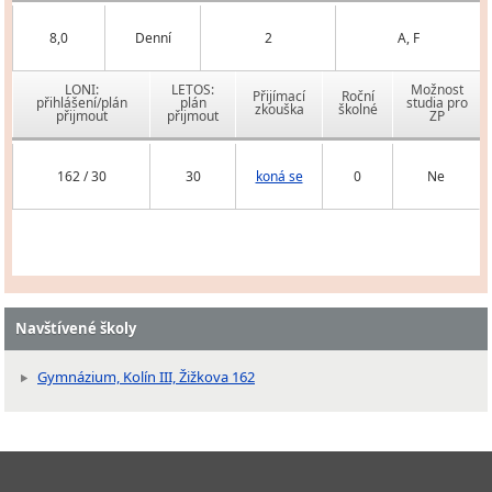
8,0
Denní
2
A, F
LONI:
LETOS:
Možnost
Přijímací
Roční
přihlášení/plán
plán
studia pro
zkouška
školné
přijmout
přijmout
ZP
162 / 30
30
koná se
0
Ne
Navštívené školy
Gymnázium, Kolín III, Žižkova 162