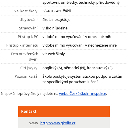
sportovní, umělecký, technický, přírodovědný
Velikost školy:
SŠ 401 - 450 žáků
Ubytování:
škola nezajišťuje
Stravování:
v školní jídelně
Přístup k PC
v době mimo vyučování: v omezené míře
Přístup k internetu
v době mimo vyučování: v neomezené míře
Den otevřených
viz web školy
dveří:
Cizí jazyky:
anglický (A), německý (N), francouzský (F)
Poznámka SŠ:
Škola poskytuje systematickou podporu žákům
se specifickými poruchami učení.
Inspekční zprávy školy najdete na
webu České školní inspekce
.
Kontakt
www
http://www.gkolin.cz