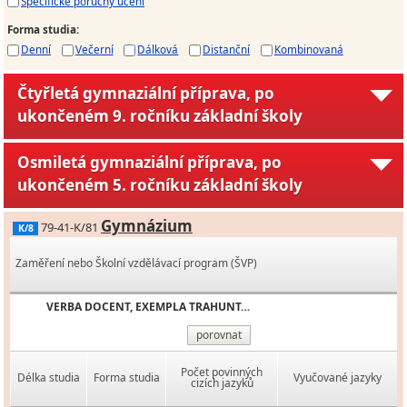
Specifické poruchy učení
Forma studia
:
Denní
Večerní
Dálková
Distanční
Kombinovaná
Čtyřletá gymnaziální příprava, po
ukončeném 9. ročníku základní školy
Osmiletá gymnaziální příprava, po
ukončeném 5. ročníku základní školy
Gymnázium
79-41-K/81
K/8
Zaměření nebo Školní vzdělávací program (ŠVP)
VERBA DOCENT, EXEMPLA TRAHUNT…
porovnat
Počet povinných
Délka studia
Forma studia
Vyučované jazyky
cizích jazyků