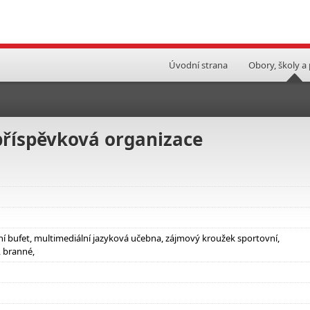
Úvodní strana
Obory, školy a
příspěvková organizace
olní bufet, multimediální jazyková učebna, zájmový kroužek sportovní,
, branné,