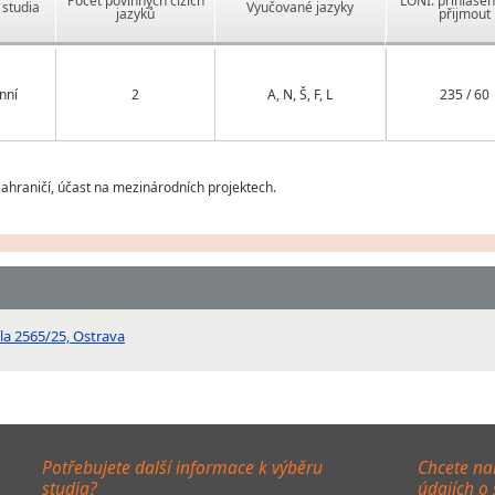
Počet povinných cizích
LONI: přihlášen
studia
Vyučované jazyky
jazyků
přijmout
nní
2
A, N, Š, F, L
235 / 60
ahraničí, účast na mezinárodních projektech.
la 2565/25, Ostrava
Potřebujete další informace k výběru
Chcete na
studia?
údajích o