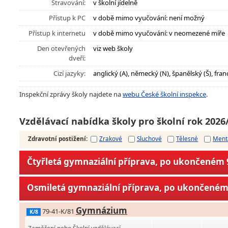
Stravování:
v školní jídelně
Přístup k PC
v době mimo vyučování: není možný
Přístup k internetu
v době mimo vyučování: v neomezené míře
Den otevřených
viz web školy
dveří:
Cizí jazyky:
anglický (A), německý (N), španělský (Š), franc
Inspekční zprávy školy najdete na
webu České školní inspekce
.
Vzdělávací nabídka školy pro školní rok 2026
Zdravotní postižení
:
Zrakové
Sluchové
Tělesné
Ment
Čtyřletá gymnaziální příprava, po ukončeném 9
Osmiletá gymnaziální příprava, po ukončeném 
Gymnázium
79-41-K/81
K/8