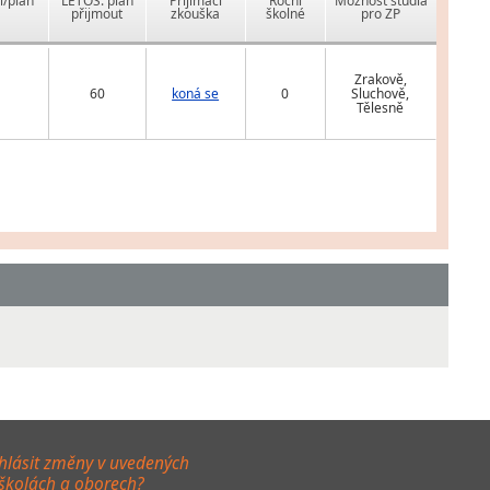
í/plán
LETOS: plán
Přijímací
Roční
Možnost studia
přijmout
zkouška
školné
pro ZP
Zrakově,
60
koná se
0
Sluchově,
Tělesně
hlásit změny v uvedených
 školách a oborech?