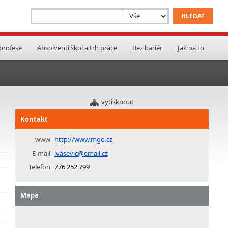
 profese
Absolventi škol a trh práce
Bez bariér
Jak na to
vytisknout
Kontakt
www
http://www.mgo.cz
E-mail
lvasevic@email.cz
Telefon
776 252 799
Mapa