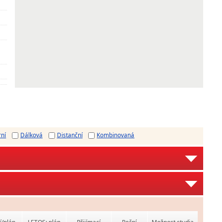
rní
Dálková
Distanční
Kombinovaná