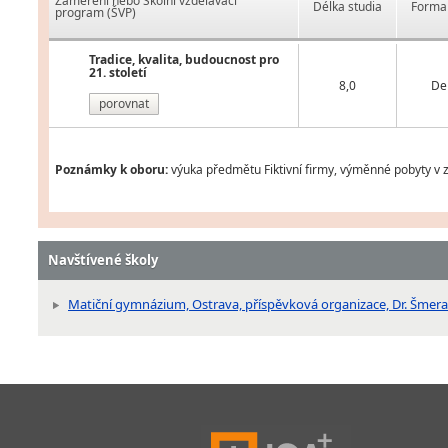
Zaměření nebo Školní vzdělávací
Délka studia
Forma 
program (ŠVP)
Tradice, kvalita, budoucnost pro
21. století
8,0
De
porovnat
Poznámky k oboru:
výuka předmětu Fiktivní firmy, výměnné pobyty v z
Navštívené školy
Matiční gymnázium, Ostrava, příspěvková organizace, Dr. Šmera