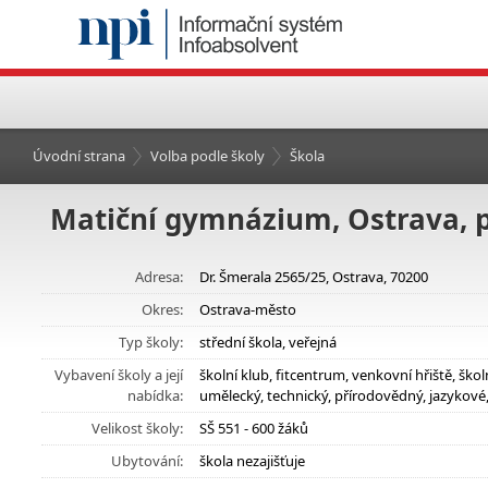
Úvodní strana
Volba podle školy
Škola
Matiční gymnázium, Ostrava, 
Adresa:
Dr. Šmerala 2565/25, Ostrava, 70200
Okres:
Ostrava-město
Typ školy:
střední škola, veřejná
Vybavení školy a její
školní klub, fitcentrum, venkovní hřiště, šk
nabídka:
umělecký, technický, přírodovědný, jazykové
Velikost školy:
SŠ 551 - 600 žáků
Ubytování:
škola nezajišťuje