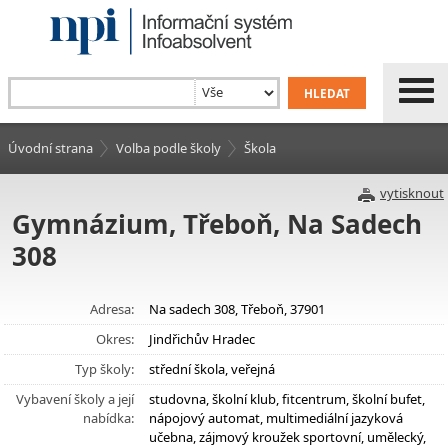
Úvodní strana
Volba podle školy
Škola
vytisknout
Gymnázium, Třeboň, Na Sadech
308
Adresa:
Na sadech 308, Třeboň, 37901
Okres:
Jindřichův Hradec
Typ školy:
střední škola, veřejná
Vybavení školy a její
studovna, školní klub, fitcentrum, školní bufet,
nabídka:
nápojový automat, multimediální jazyková
učebna, zájmový kroužek sportovní, umělecký,