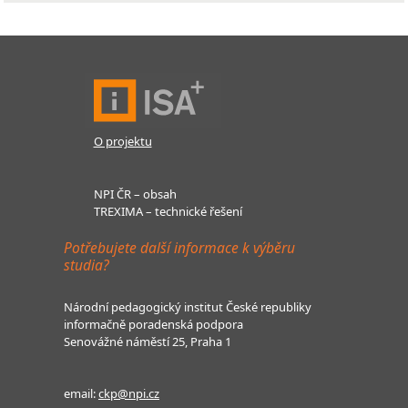
O projektu
NPI ČR – obsah
TREXIMA – technické řešení
Potřebujete další informace k výběru
studia?
Národní pedagogický institut České republiky
informačně poradenská podpora
Senovážné náměstí 25, Praha 1
email:
ckp@npi.cz