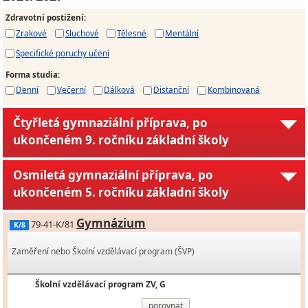
Zdravotní postižení
:
Zrakové
Sluchové
Tělesné
Mentální
Specifické poruchy učení
Forma studia
:
Denní
Večerní
Dálková
Distanční
Kombinovaná
Čtyřletá gymnaziální příprava, po
ukončeném 9. ročníku základní školy
Osmiletá gymnaziální příprava, po
ukončeném 5. ročníku základní školy
Gymnázium
79-41-K/81
K/8
Zaměření nebo Školní vzdělávací program (ŠVP)
Školní vzdělávací program ZV, G
porovnat