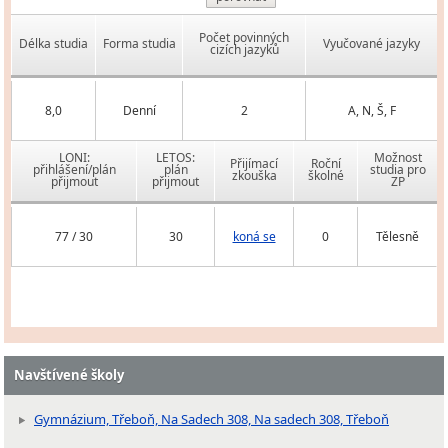
Počet povinných
Délka studia
Forma studia
Vyučované jazyky
cizích jazyků
8,0
Denní
2
A, N, Š, F
LONI:
LETOS:
Možnost
Přijímací
Roční
přihlášení/plán
plán
studia pro
zkouška
školné
přijmout
přijmout
ZP
77 / 30
30
koná se
0
Tělesně
Navštívené školy
Gymnázium, Třeboň, Na Sadech 308, Na sadech 308, Třeboň