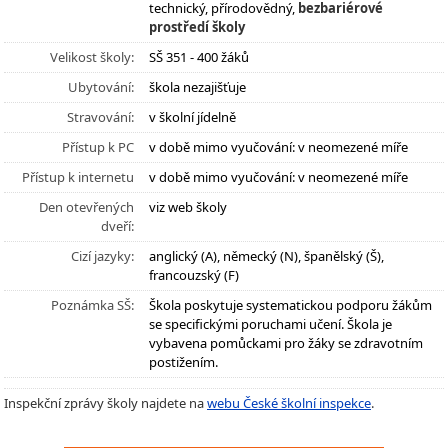
technický, přírodovědný,
bezbariérové
prostředí školy
Velikost školy:
SŠ 351 - 400 žáků
Ubytování:
škola nezajišťuje
Stravování:
v školní jídelně
Přístup k PC
v době mimo vyučování: v neomezené míře
Přístup k internetu
v době mimo vyučování: v neomezené míře
Den otevřených
viz web školy
dveří:
Cizí jazyky:
anglický (A), německý (N), španělský (Š),
francouzský (F)
Poznámka SŠ:
Škola poskytuje systematickou podporu žákům
se specifickými poruchami učení. Škola je
vybavena pomůckami pro žáky se zdravotním
postižením.
Inspekční zprávy školy najdete na
webu České školní inspekce
.