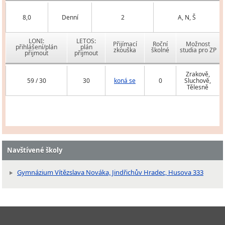
8,0
Denní
2
A, N, Š
LONI:
LETOS:
Přijímací
Roční
Možnost
přihlášení/plán
plán
zkouška
školné
studia pro ZP
přijmout
přijmout
Zrakově,
59 / 30
30
koná se
0
Sluchově,
Tělesně
Navštívené školy
Gymnázium Vítězslava Nováka, Jindřichův Hradec, Husova 333