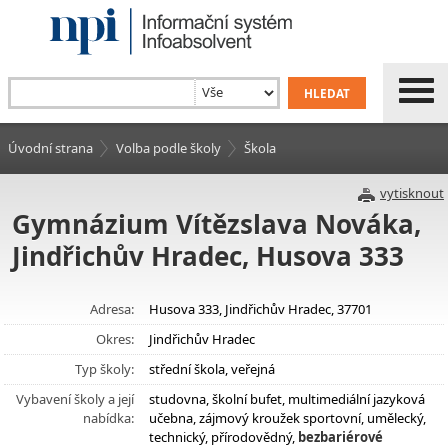
Úvodní strana
Volba podle školy
Škola
vytisknout
Gymnázium Vítězslava Nováka,
Jindřichův Hradec, Husova 333
Adresa:
Husova 333, Jindřichův Hradec, 37701
Okres:
Jindřichův Hradec
Typ školy:
střední škola, veřejná
Vybavení školy a její
studovna, školní bufet, multimediální jazyková
nabídka:
učebna, zájmový kroužek sportovní, umělecký,
technický, přírodovědný,
bezbariérové