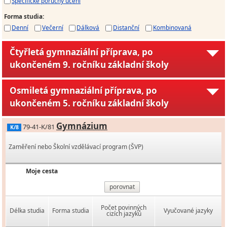
Specifické poruchy učení
Forma studia
:
Denní
Večerní
Dálková
Distanční
Kombinovaná
Čtyřletá gymnaziální příprava, po
ukončeném 9. ročníku základní školy
Osmiletá gymnaziální příprava, po
ukončeném 5. ročníku základní školy
Gymnázium
79-41-K/81
K/8
Zaměření nebo Školní vzdělávací program (ŠVP)
Moje cesta
porovnat
Počet povinných
Délka studia
Forma studia
Vyučované jazyky
cizích jazyků