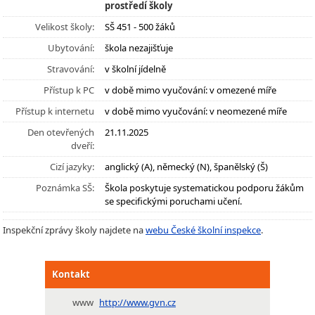
prostředí školy
Velikost školy:
SŠ 451 - 500 žáků
Ubytování:
škola nezajišťuje
Stravování:
v školní jídelně
Přístup k PC
v době mimo vyučování: v omezené míře
Přístup k internetu
v době mimo vyučování: v neomezené míře
Den otevřených
21.11.2025
dveří:
Cizí jazyky:
anglický (A), německý (N), španělský (Š)
Poznámka SŠ:
Škola poskytuje systematickou podporu žákům
se specifickými poruchami učení.
Inspekční zprávy školy najdete na
webu České školní inspekce
.
Kontakt
www
http://www.gvn.cz