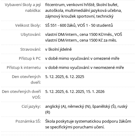
Vybavení školy a její
fitcentrum, venkovní hřiště, školní bufet,
nabídka:
autoškola, multimediální jazyková učebna,
zájmový kroužek sportovní, technický
Velikost školy:
SŠ 551 - 600 žáků, VOŠ 1 - 50 studentů
Ubytování:
vlastní DM/intern., cena 1500 Kč/měs., VOŠ
vlastní DM/intern., cena 1500 Kč za měs.
Stravování:
v školní jídelně
Přístup k PC
v době mimo vyučování: v omezené míře
Přístup k internetu
v době mimo vyučování: v neomezené míře
Den otevřených
5. 12. 2025, 6. 12. 2025
dveří:
Den otevřených dveří
5. 12. 2025, 6. 12. 2025, 15. 1. 2026
VOŠ:
Cizí jazyky:
anglický (A), německý (N), španělský (Š), ruský
(R)
Poznámka SŠ:
Škola poskytuje systematickou podporu žákům
se specifickými poruchami učení.