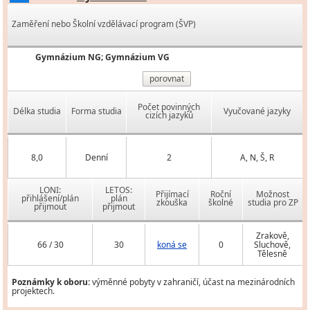
Zaměření nebo Školní vzdělávací program (ŠVP)
Gymnázium NG; Gymnázium VG
porovnat
Počet povinných
Délka studia
Forma studia
Vyučované jazyky
cizích jazyků
8,0
Denní
2
A, N, Š, R
LONI:
LETOS:
Přijímací
Roční
Možnost
přihlášení/plán
plán
zkouška
školné
studia pro ZP
přijmout
přijmout
Zrakově,
66 / 30
30
koná se
0
Sluchově,
Tělesně
Poznámky k oboru:
výměnné pobyty v zahraničí, účast na mezinárodních
projektech.