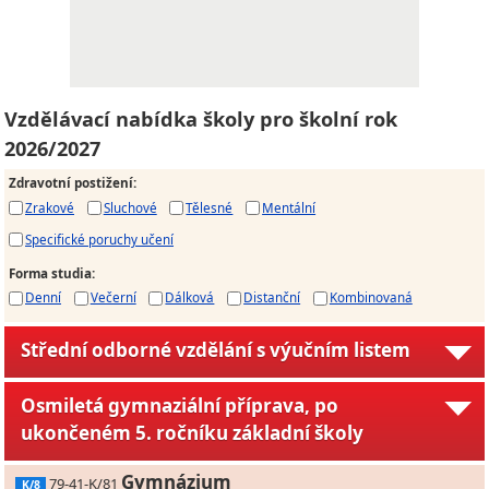
Vzdělávací nabídka školy pro školní rok
2026/2027
Zdravotní postižení
:
Zrakové
Sluchové
Tělesné
Mentální
Specifické poruchy učení
Forma studia
:
Denní
Večerní
Dálková
Distanční
Kombinovaná
Střední odborné vzdělání s výučním listem
Osmiletá gymnaziální příprava, po
ukončeném 5. ročníku základní školy
Gymnázium
79-41-K/81
K/8