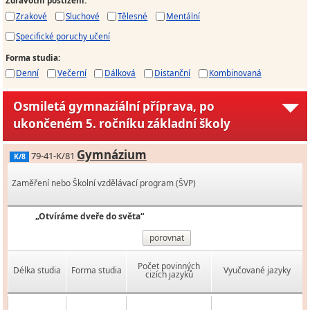
Zdravotní postižení
:
Zrakové
Sluchové
Tělesné
Mentální
Specifické poruchy učení
Forma studia
:
Denní
Večerní
Dálková
Distanční
Kombinovaná
Osmiletá gymnaziální příprava, po
ukončeném 5. ročníku základní školy
Gymnázium
79-41-K/81
K/8
Zaměření nebo Školní vzdělávací program (ŠVP)
„Otvíráme dveře do světa“
porovnat
Počet povinných
Délka studia
Forma studia
Vyučované jazyky
cizích jazyků