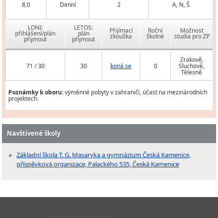
8,0
Denní
2
A, N, Š
LONI:
LETOS:
Přijímací
Roční
Možnost
přihlášení/plán
plán
zkouška
školné
studia pro ZP
přijmout
přijmout
Zrakově,
71 / 30
30
koná se
0
Sluchově,
Tělesně
Poznámky k oboru:
výměnné pobyty v zahraničí, účast na mezinárodních
projektech.
Navštívené školy
Základní škola T. G. Masaryka a gymnázium Česká Kamenice,
příspěvková organizace, Palackého 535, Česká Kamenice