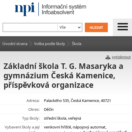
Úvodní strana
Volba podle školy
Škola
vytisknout
Základní škola T. G. Masaryka a
gymnázium Česká Kamenice,
příspěvková organizace
Adresa:
Palackého 535, Česká Kamenice, 40721
Okres:
Děčín
Typ školy:
střední škola, veřejná
Vybavení školy a její
venkovní hřiště, nápojový automat,