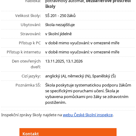
nabídka:
potravinový automat,
bezbariérové prostředí
školy
Velikost školy:
SŠ 201 - 250 žáků
Ubytování:
škola nezajišťuje
Stravování:
v školní jídelně
Přístup k PC
v době mimo vyučování: v omezené míře
Přístup k internetu
v době mimo vyučování: v omezené míře
Den otevřených
13.11.2025, 13.1.2026
dveří:
Cizí jazyky:
anglický (A), německý (N), španělský (Š)
Poznámka SŠ:
Škola poskytuje systematickou podporu žákům
se specifickými poruchami učení. Škola je
vybavena pomůckami pro žáky se zdravotním
postižením.
Inspekční zprávy školy najdete na
webu České školní inspekce
.
Kontakt