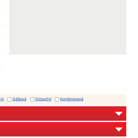
rní
Dálková
Distanční
Kombinovaná