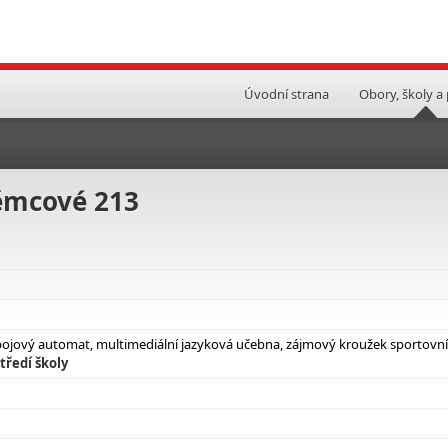
Úvodní strana
Obory, školy a
ěmcové 213
nápojový automat, multimediální jazyková učebna, zájmový kroužek sportovní
tředí školy