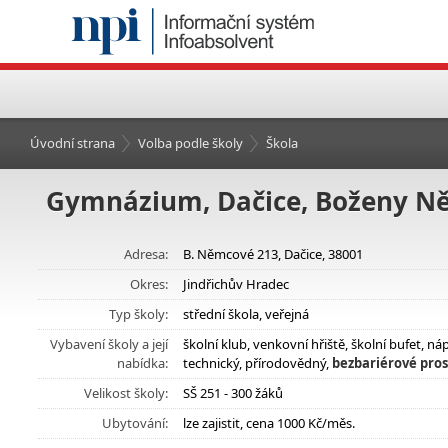
Úvodní strana
Volba podle školy
Škola
Gymnázium, Dačice, Boženy N
Adresa:
B. Němcové 213, Dačice, 38001
Okres:
Jindřichův Hradec
Typ školy:
střední škola, veřejná
Vybavení školy a její
školní klub, venkovní hřiště, školní bufet, 
nabídka:
technický, přírodovědný,
bezbariérové pros
Velikost školy:
SŠ 251 - 300 žáků
Ubytování:
lze zajistit, cena 1000 Kč/měs.