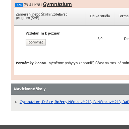
Gymnázium
79-41-K/81
K/8
Zaměření nebo Školní vzdělávací
Délka studia
Forma 
program (ŠVP)
Vzděláním k poznání
8,0
De
porovnat
Poznámky k oboru:
výměnné pobyty v zahraničí, účast na mezinárodní
Navštívené školy
Gymnázium, Dačice, Boženy Němcové 213, B. Němcové 213, Dač