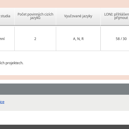
Počet povinných cizích
LONI: přihlášen
studia
Vyučované jazyky
jazyků
přijmout
nní
2
A, N, R
58 / 30
ch projektech.
ice