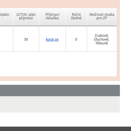
í/plán
LETOS: plán
Přijímací
Roční
Možnost studia
přijmout
zkouška
školné
pro ZP
Zrakově,
30
koná se
0
Sluchově,
Tělesně