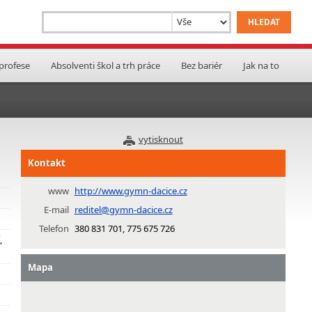
 profese
Absolventi škol a trh práce
Bez bariér
Jak na to
vytisknout
Kontakt
www
http://www.gymn-dacice.cz
E-mail
reditel@gymn-dacice.cz
Telefon
380 831 701, 775 675 726
,
Mapa