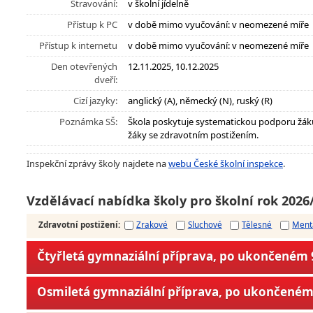
Stravování:
v školní jídelně
Přístup k PC
v době mimo vyučování: v neomezené míře
Přístup k internetu
v době mimo vyučování: v neomezené míře
Den otevřených
12.11.2025, 10.12.2025
dveří:
Cizí jazyky:
anglický (A), německý (N), ruský (R)
Poznámka SŠ:
Škola poskytuje systematickou podporu žák
žáky se zdravotním postižením.
Inspekční zprávy školy najdete na
webu České školní inspekce
.
Vzdělávací nabídka školy pro školní rok 2026
Zdravotní postižení
:
Zrakové
Sluchové
Tělesné
Ment
Čtyřletá gymnaziální příprava, po ukončeném 9
Osmiletá gymnaziální příprava, po ukončeném 