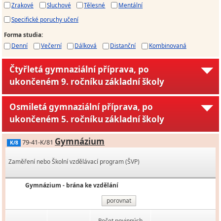
Zrakové
Sluchové
Tělesné
Mentální
Specifické poruchy učení
Forma studia
:
Denní
Večerní
Dálková
Distanční
Kombinovaná
Čtyřletá gymnaziální příprava, po
ukončeném 9. ročníku základní školy
Osmiletá gymnaziální příprava, po
ukončeném 5. ročníku základní školy
Gymnázium
79-41-K/81
K/8
Zaměření nebo Školní vzdělávací program (ŠVP)
Gymnázium - brána ke vzdělání
porovnat
Počet povinných