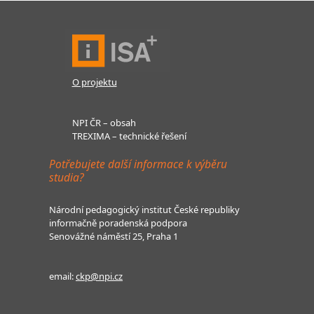
O projektu
NPI ČR – obsah
TREXIMA – technické řešení
Potřebujete další informace k výběru
studia?
Národní pedagogický institut České republiky
informačně poradenská podpora
Senovážné náměstí 25, Praha 1
email:
ckp@npi.cz