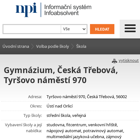
Úvodní strana
Volba podle školy
Škola
vytisknout
Gymnázium, Česká Třebová,
Tyršovo náměstí 970
Adresa:
Tyršovo náměstí 970, Česká Třebová, 56002
Okres:
Ústí nad Orlicí
Typ školy:
střední škola, veřejná
Vybavení školy a její
studovna, fitcentrum, venkovní hřiště,
nabídka:
nápojový automat, potravinový automat,
multimediální jazyková učebna, zájmový