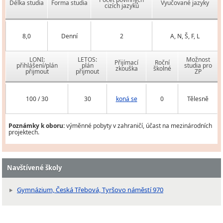
Délka studia
Forma studia
Vyučované jazyky
cizích jazyků
8,0
Denní
2
A, N, Š, F, L
LONI:
LETOS:
Možnost
Přijímací
Roční
přihlášení/plán
plán
studia pro
zkouška
školné
přijmout
přijmout
ZP
100 / 30
30
koná se
0
Tělesně
Poznámky k oboru:
výměnné pobyty v zahraničí, účast na mezinárodních
projektech.
Navštívené školy
Gymnázium, Česká Třebová, Tyršovo náměstí 970