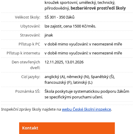
kroužek sportovní, umělecký, technický,
přírodovědný,
bezbariérové prostředí školy
Velikost školy:
SŠ 301 - 350 žáků
Ubytování:
lze zajistit, cena 1500 Kč/měs.
Stravování:
jinak
Přístup k PC
v době mimo vyučování: v neomezené míře
Přístup k internetu
v době mimo vyučování: v neomezené míře
Den otevřených
12.11.2025, 13.01.2026
dveří:
Cizí jazyky:
anglický (A), německý (N), španělský (Š),
francouzský (F), latinský (L)
Poznámka SŠ:
Škola poskytuje systematickou podporu žákům
se specifickými poruchami učení.
Inspekční zprávy školy najdete na
webu České školní inspekce
.
Kontakt