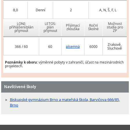
8,0
Denní
2
A, N, Š, F, L
LONI:
LETOS:
Možnost
Přijímací
Roční
přihlášení/plán
plán
studia pro
zkouška
školné
přijmout
přijmout
ZP
Zrakově,
366 / 60
60
písemná
6000
Sluchově
Poznámky k oboru:
výměnné pobyty v zahraničí, účast na mezinárodních
projektech.
Navštívené školy
Biskupské gymnázium Brno a mateřská škola, Barvičova 666/85,
Brno