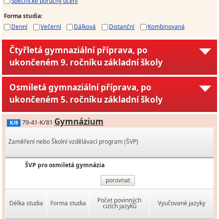
Specifické poruchy učení
Forma studia
:
Denní
Večerní
Dálková
Distanční
Kombinovaná
Čtyřletá gymnaziální příprava, po
ukončeném 9. ročníku základní školy
Osmiletá gymnaziální příprava, po
ukončeném 5. ročníku základní školy
Gymnázium
79-41-K/81
K/8
Zaměření nebo Školní vzdělávací program (ŠVP)
ŠVP pro osmiletá gymnázia
porovnat
Počet povinných
Délka studia
Forma studia
Vyučované jazyky
cizích jazyků