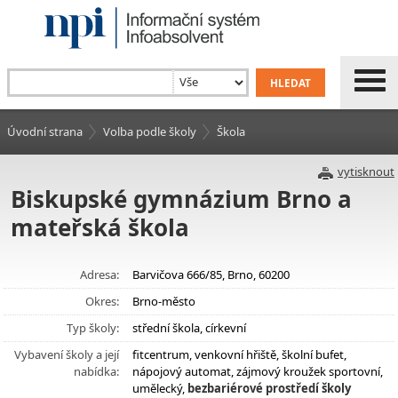
Úvodní strana
Volba podle školy
Škola
vytisknout
Biskupské gymnázium Brno a
mateřská škola
Adresa:
Barvičova 666/85, Brno, 60200
Okres:
Brno-město
Typ školy:
střední škola, církevní
Vybavení školy a její
fitcentrum, venkovní hřiště, školní bufet,
nabídka:
nápojový automat, zájmový kroužek sportovní,
umělecký,
bezbariérové prostředí školy