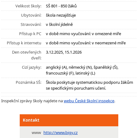
Velikost školy:
SŠ 801 - 850 žáků
Ubytování:
škola nezajišťuje
Stravování:
v školní jídelně
Přístup k PC
v době mimo vyučování: v omezené míře
Přístup k internetu
v době mimo vyučování: v neomezené míře
Den otevřených
3.12.2025, 15.1.2026
dveří:
Cizí jazyky:
anglický (A), německý (N), španělský (Š),
francouzský (F), latinský (L)
Poznámka SŠ:
Škola poskytuje systematickou podporu žákům
se specifickými poruchami učení.
Inspekční zprávy školy najdete na
webu České školní inspekce
.
Kontakt
www
http://www.bigy.cz