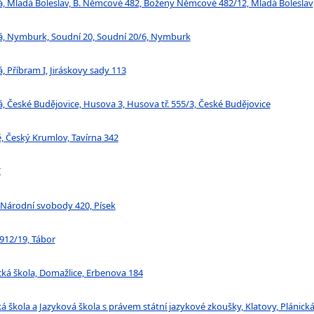
ká, Mladá Boleslav, B. Němcové 482, Boženy Němcové 482/12, Mladá Boleslav
ká, Nymburk, Soudní 20, Soudní 20/6, Nymburk
, Příbram I, Jiráskovy sady 113
á, České Budějovice, Husova 3, Husova tř. 555/3, České Budějovice
ě, Český Krumlov, Tavírna 342
I
a Národní svobody 420, Písek
912/19, Tábor
ká škola, Domažlice, Erbenova 184
 škola a Jazyková škola s právem státní jazykové zkoušky, Klatovy, Plánick