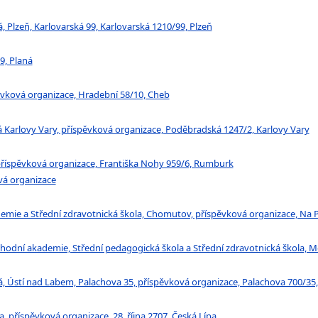
, Plzeň, Karlovarská 99, Karlovarská 1210/99, Plzeň
9, Planá
pěvková organizace, Hradební 58/10, Cheb
á Karlovy Vary, příspěvková organizace, Poděbradská 1247/2, Karlovy Vary
příspěvková organizace, Františka Nohy 959/6, Rumburk
ová organizace
demie a Střední zdravotnická škola, Chomutov, příspěvková organizace, N
chodní akademie, Střední pedagogická škola a Střední zdravotnická škola, M
ká, Ústí nad Labem, Palachova 35, příspěvková organizace, Palachova 700/35
, příspěvková organizace, 28. října 2707, Česká Lípa