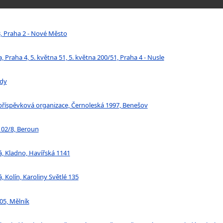
33, Praha 2 - Nové Město
 Praha 4, 5. května 51, 5. května 200/51, Praha 4 - Nusle
ady
 příspěvková organizace, Černoleská 1997, Benešov
102/8, Beroun
á, Kladno, Havířská 1141
 Kolín, Karoliny Světlé 135
05, Mělník