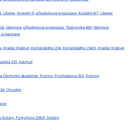
 Liberec, Kostelní 9, příspěvková organizace, Kostelní 9/7, Liberec
a, Jilemnice, příspěvková organizace, Tkalcovská 460, Jilemnice
á organizace
ola, Hradec Králové, Komenského 234, Komenského 234/6, Hradec Králové
Kladská 335, Náchod
a a Obchodní akademie, Trutnov, Procházkova 303, Trutnov
336, Chrudim
bice
 Svitavy, Purkyňova 256/9, Svitavy