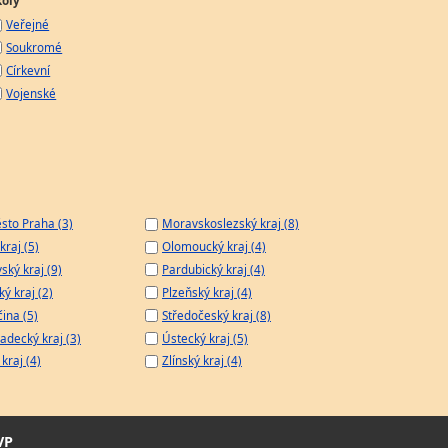
koly
Veřejné
Soukromé
Církevní
Vojenské
sto Praha (3)
Moravskoslezský kraj (8)
kraj (5)
Olomoucký kraj (4)
ský kraj (9)
Pardubický kraj (4)
ý kraj (2)
Plzeňský kraj (4)
čina (5)
Středočeský kraj (8)
adecký kraj (3)
Ústecký kraj (5)
kraj (4)
Zlínský kraj (4)
VP