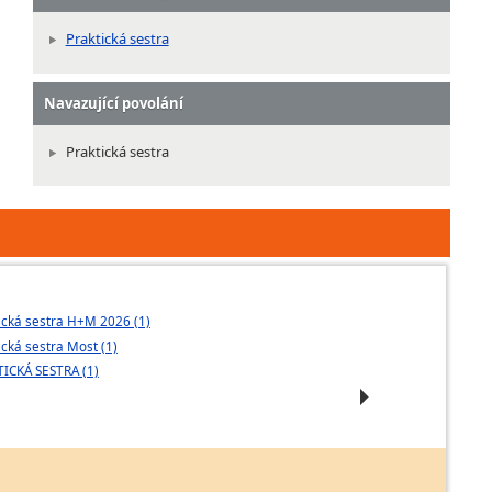
Praktická sestra
Navazující povolání
Praktická sestra
ická sestra H+M 2026 (1)
Praktická setra 
ická sestra Most (1)
Praktická sestr
ICKÁ SESTRA (1)
Školní vzděláva