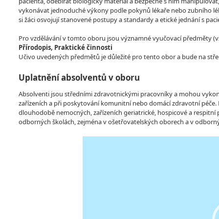
pacienta, odebírat biologický materiál a bezpečně s ním manipulova
vykonávat jednoduché výkony podle pokynů lékaře nebo zubního lék
si žáci osvojují stanovené postupy a standardy a etické jednání s pac
Pro vzdělávání v tomto oboru jsou významné vyučovací předměty (vzdě
Přírodopis, Praktické činnosti
Učivo uvedených předmětů je důležité pro tento obor a bude na stře
Uplatnění absolventů v oboru
Absolventi jsou středními zdravotnickými pracovníky a mohou vykon
zařízeních a při poskytování komunitní nebo domácí zdravotní péče. M
dlouhodobě nemocných, zařízeních geriatrické, hospicové a respitní
odborných školách, zejména v ošetřovatelských oborech a v odborný
Video
Player