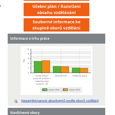
u
Učební plán / Rozvržení
obsahu vzdělávání
Souborné informace ke
skupině oborů vzdělání
Informace o trhu práce
Nezaměstnanost absolventů podle oborů vzdělání
Navštívené obory