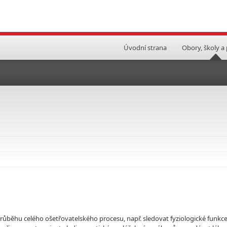
Úvodní strana
Obory, školy a
průběhu celého ošetřovatelského procesu, např. sledovat fyziologické funkc