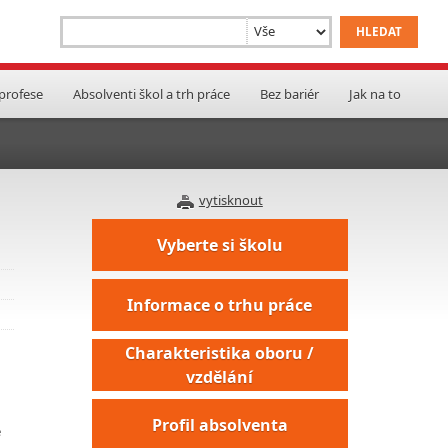
 profese
Absolventi škol a trh práce
Bez bariér
Jak na to
vytisknout
Vyberte si školu
Informace o trhu práce
Charakteristika oboru /
vzdělání
Profil absolventa
e