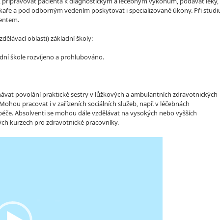
t, připravovat pacienta k diagnostickým a léčebným výkonům, podávat léky,
aře a pod odborným vedením poskytovat i specializované úkony. Při studi
ientem.
lávací oblasti) základní školy:
dní škole rozvíjeno a prohlubováno.
ávat povolání praktické sestry v lůžkových a ambulantních zdravotnických
ohou pracovat i v zařízeních sociálních služeb, např. v léčebnách
 péče. Absolventi se mohou dále vzdělávat na vysokých nebo vyšších
ch kurzech pro zdravotnické pracovníky.