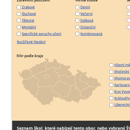
Zdravotní postižení
Forma studia
Š
Zrakové
Denní
Sluchové
Večerní
Tělesné
Dálková
Mentální
Distanční
Specifické poruchy učení
Kombinovaná
Rozšířené hledání
Filtr podle kraje
Hlavní mě
Jihočeský 
Jihomorav
Karlovarsk
Kraj Vyso
Královéhr
Liberecký 
Seznam škol, které nabízejí tento obor, nebo vybraný Š