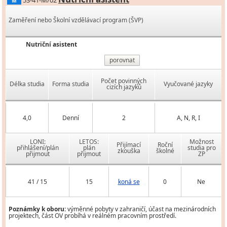
53-41-M/02
M
Zaměření nebo Školní vzdělávací program (ŠVP)
Nutriční asistent
porovnat
Počet povinných
Délka studia
Forma studia
Vyučované jazyky
cizích jazyků
4,0
Denní
2
A, N, R, I
LONI:
LETOS:
Možnost
Přijímací
Roční
přihlášení/plán
plán
studia pro
zkouška
školné
přijmout
přijmout
ZP
41 / 15
15
koná se
0
Ne
Poznámky k oboru:
výměnné pobyty v zahraničí, účast na mezinárodních
projektech, část OV probíhá v reálném pracovním prostředí.