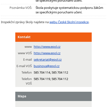
se specifickými poruchami učení.
Poznámka VOŠ:
Škola poskytuje systematickou podporu žákům
se specifickými poruchami učení.
Inspekční zprávy školy najdete na
webu České školní inspekce
.
Kontakt
www
http://www.epol.cz
www VOŠ
http://www.epol.cz
E-mail
sekretariat@epol.cz
E-mail VOŠ
businova@epol.cz
Telefon
585 704 114, 585 704 112
Telefon
585 704 119, 585 704 112
VOŠ
Mapa