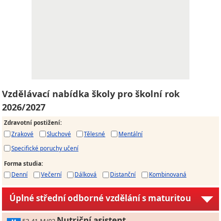
Vzdělávací nabídka školy pro školní rok
2026/2027
Zdravotní postižení
:
Zrakové
Sluchové
Tělesné
Mentální
Specifické poruchy učení
Forma studia
:
Denní
Večerní
Dálková
Distanční
Kombinovaná
Úplné střední odborné vzdělání s maturitou
Nutriční asistent