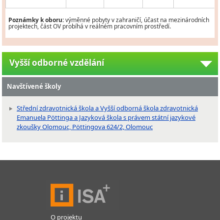
Poznámky k oboru:
výměnné pobyty v zahraničí, účast na mezinárodních
projektech, část OV probíhá v reálném pracovním prostředí.
Vyšší odborné vzdělání
Navštívené školy
Střední zdravotnická škola a Vyšší odborná škola zdravotnická
Emanuela Pöttinga a Jazyková škola s právem státní jazykové
zkoušky Olomouc, Pöttingova 624/2, Olomouc
O projektu