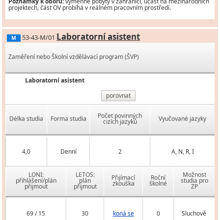
Poznámky k oboru:
výměnné pobyty v zahraničí, účast na mezinárodních
projektech, část OV probíhá v reálném pracovním prostředí.
Laboratorní asistent
53-43-M/01
M
Zaměření nebo Školní vzdělávací program (ŠVP)
Laboratorní asistent
porovnat
Počet povinných
Délka studia
Forma studia
Vyučované jazyky
cizích jazyků
4,0
Denní
2
A, N, R, I
LONI:
LETOS:
Možnost
Přijímací
Roční
přihlášení/plán
plán
studia pro
zkouška
školné
přijmout
přijmout
ZP
69 / 15
30
koná se
0
Sluchově