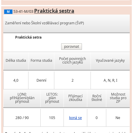
Praktická sestra
53-41-M/03
M
Zaměření nebo Školní vzdělávací program (ŠVP)
Praktická setra
porovnat
Počet povinných
Délka studia
Forma studia
Vyučované jazyky
cizích jazyků
4,0
Denní
2
A, N, R, I
LONI:
LETOS:
Možnost
Přijímací
Roční
přihlášení/plán
plán
studia pro
zkouška
školné
přijmout
přijmout
ZP
280 / 90
105
koná se
0
Ne