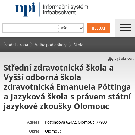
Úvodní strana
Volba podle školy
Škola
vytisknout
Střední zdravotnická škola a
Vyšší odborná škola
zdravotnická Emanuela Pöttinga
a Jazyková škola s právem státní
jazykové zkoušky Olomouc
Adresa:
Pöttingova 624/2, Olomouc, 77900
Okres:
Olomouc