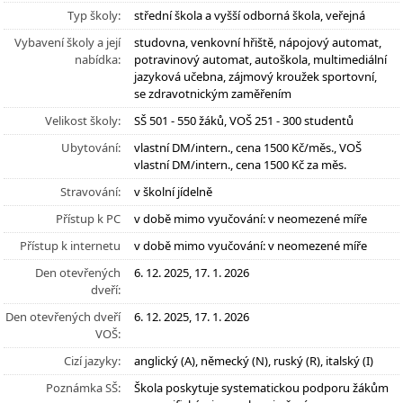
Typ školy:
střední škola a vyšší odborná škola, veřejná
Vybavení školy a její
studovna, venkovní hřiště, nápojový automat,
nabídka:
potravinový automat, autoškola, multimediální
jazyková učebna, zájmový kroužek sportovní,
se zdravotnickým zaměřením
Velikost školy:
SŠ 501 - 550 žáků, VOŠ 251 - 300 studentů
Ubytování:
vlastní DM/intern., cena 1500 Kč/měs., VOŠ
vlastní DM/intern., cena 1500 Kč za měs.
Stravování:
v školní jídelně
Přístup k PC
v době mimo vyučování: v neomezené míře
Přístup k internetu
v době mimo vyučování: v neomezené míře
Den otevřených
6. 12. 2025, 17. 1. 2026
dveří:
Den otevřených dveří
6. 12. 2025, 17. 1. 2026
VOŠ:
Cizí jazyky:
anglický (A), německý (N), ruský (R), italský (I)
Poznámka SŠ:
Škola poskytuje systematickou podporu žákům