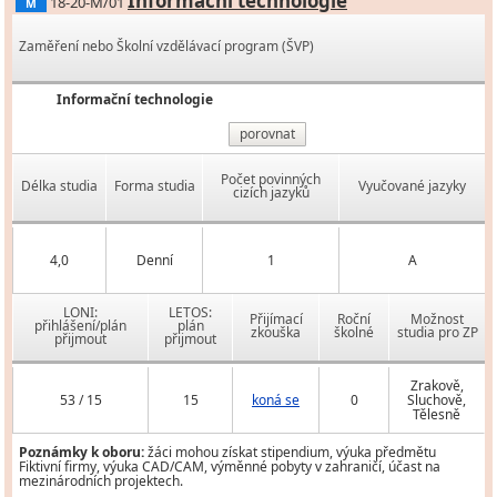
Informační technologie
18-20-M/01
M
Zaměření nebo Školní vzdělávací program (ŠVP)
Informační technologie
porovnat
Počet povinných
Délka studia
Forma studia
Vyučované jazyky
cizích jazyků
4,0
Denní
1
A
LONI:
LETOS:
Přijímací
Roční
Možnost
přihlášení/plán
plán
zkouška
školné
studia pro ZP
přijmout
přijmout
Zrakově,
53 / 15
15
koná se
0
Sluchově,
Tělesně
Poznámky k oboru:
žáci mohou získat stipendium, výuka předmětu
Fiktivní firmy, výuka CAD/CAM, výměnné pobyty v zahraničí, účast na
mezinárodních projektech.