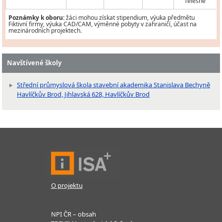
Tělesně
Poznámky k oboru:
žáci mohou získat stipendium, výuka předmětu
Fiktivní firmy, výuka CAD/CAM, výměnné pobyty v zahraničí, účast na
mezinárodních projektech.
Navštívené školy
Střední průmyslová škola stavební akademika Stanislava Bechyně
Havlíčkův Brod, Jihlavská 628, Havlíčkův Brod
O projektu
NPI ČR – obsah