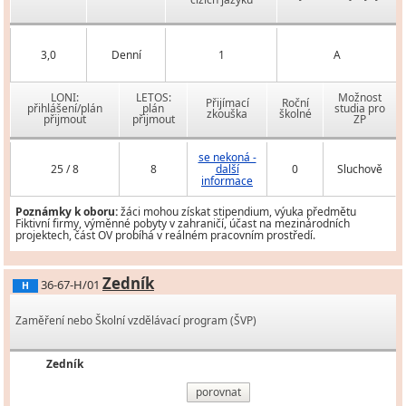
3,0
Denní
1
A
LONI:
LETOS:
Možnost
Přijímací
Roční
přihlášení/plán
plán
studia pro
zkouška
školné
přijmout
přijmout
ZP
se nekoná -
25 / 8
8
další
0
Sluchově
informace
Poznámky k oboru:
žáci mohou získat stipendium, výuka předmětu
Fiktivní firmy, výměnné pobyty v zahraničí, účast na mezinárodních
projektech, část OV probíhá v reálném pracovním prostředí.
Zedník
36-67-H/01
H
Zaměření nebo Školní vzdělávací program (ŠVP)
Zedník
porovnat