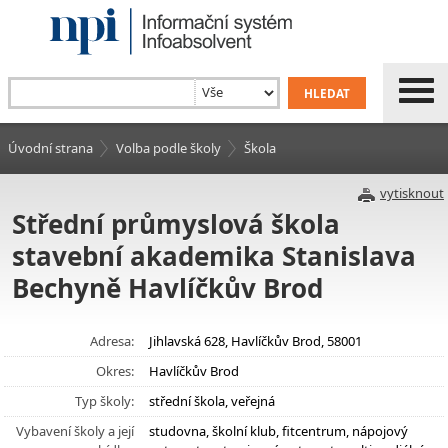
Úvodní strana
Volba podle školy
Škola
vytisknout
Střední průmyslová škola
stavební akademika Stanislava
Bechyně Havlíčkův Brod
Adresa:
Jihlavská 628, Havlíčkův Brod, 58001
Okres:
Havlíčkův Brod
Typ školy:
střední škola, veřejná
Vybavení školy a její
studovna, školní klub, fitcentrum, nápojový