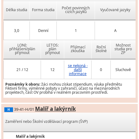
Počet povinných
Délka studia
Forma studia
Vyučované jazyky
cizích jazyků
3,0
Denní
1
A
LONI:
LETOS:
Možnost
Přijímací
Roční
přihlášení/plán
plán
studia pro
zkouška
školné
přijmout
přijmout
ZP
se nekoná -
21 / 12
12
další
0
Sluchově
informace
Poznámky k oboru:
žáci mohou získat stipendium, výuka předmětu
Fiktivní firmy, výměnné pobyty v zahraničí, účast na mezinárodních
projektech, část OV probíhá v reálném pracovním prostředí.
Malíř a lakýrník
39-41-H/01
H
Zaměření nebo Školní vzdělávací program (ŠVP)
Malíř a lakýrník