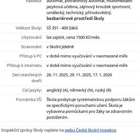
nabídka:
automat, potravinový automat, multimediální
jazyková učebna, zájmový kroužek sportovní,
umělecký, technický, přírodovědný,
bezbariérové prostředí školy
Velikost školy:
SŠ 351 - 400 žáků
Ubytování:
lze zajistit, cena 1500 Kč/měs.
Stravování:
v školní jídelně
Přístup k PC
v době mimo vyučování: v neomezené míře
Přístup k internetu
v době mimo vyučování: v neomezené míře
Den otevřených
26. 11. 2025, 29. 11. 2025, 17. 1. 2026
dveří:
Cizí jazyky:
anglický (A), německý (N), ruský (R)
Poznámka SŠ:
Škola poskytuje systematickou podporu žákům
se specifickými poruchami učení. Škola je
vybavena pomůckami pro žáky se zdravotním
postižením.
Inspekční zprávy školy najdete na
webu České školní inspekce
.