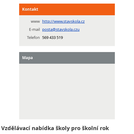
Kontakt
www
http://www.stavskola.cz
E-mail
posta@stavskola.czu
Telefon
569 433 519
Mapa
Vzdělávací nabídka školy pro školní rok