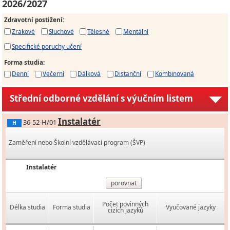
2026/2027
Zdravotní postižení
:
Zrakové
Sluchové
Tělesné
Mentální
Specifické poruchy učení
Forma studia
:
Denní
Večerní
Dálková
Distanční
Kombinovaná
Střední odborné vzdělání s výučním listem
Instalatér
36-52-H/01
H
Zaměření nebo Školní vzdělávací program (ŠVP)
Instalatér
porovnat
Počet povinných
Délka studia
Forma studia
Vyučované jazyky
cizích jazyků