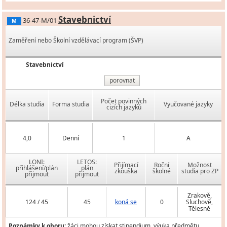
Stavebnictví
36-47-M/01
M
Zaměření nebo Školní vzdělávací program (ŠVP)
Stavebnictví
porovnat
Počet povinných
Délka studia
Forma studia
Vyučované jazyky
cizích jazyků
4,0
Denní
1
A
LONI:
LETOS:
Přijímací
Roční
Možnost
přihlášení/plán
plán
zkouška
školné
studia pro ZP
přijmout
přijmout
Zrakově,
124 / 45
45
koná se
0
Sluchově,
Tělesně
Poznámky k oboru:
žáci mohou získat stipendium, výuka předmětu