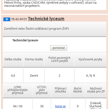
Fiktivní firmy, výuka CAD/CAM, výměnné pobyty v zahraničí, účast na
mezinárodních projektech.
Technické lyceum
78-42-M/01
M
Zaměření nebo Školní vzdělávací program (ŠVP)
Technické lyceum
porovnat
Počet povinných
Délka studia
Forma studia
Vyučované jazyky
cizích jazyků
4,0
Denní
2
A, N, R
LONI:
LETOS:
Přijímací
Roční
Možnost
přihlášení/plán
plán
zkouška
školné
studia pro ZP
přijmout
přijmout
Zrakově,
94 / 30
30
koná se
0
Sluchově,