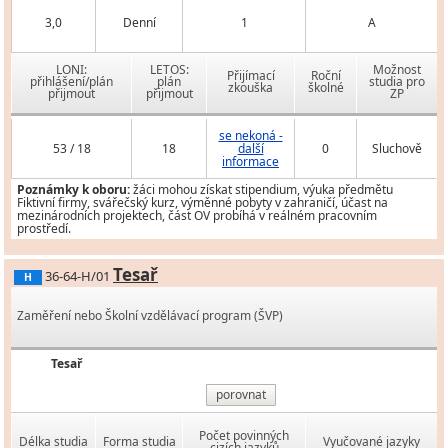
3,0
Denní
1
A
LONI:
LETOS:
Možnost
Přijímací
Roční
přihlášení/plán
plán
studia pro
zkouška
školné
přijmout
přijmout
ZP
se nekoná -
53 / 18
18
další
0
Sluchově
informace
Poznámky k oboru:
žáci mohou získat stipendium, výuka předmětu
Fiktivní firmy, svářečský kurz, výměnné pobyty v zahraničí, účast na
mezinárodních projektech, část OV probíhá v reálném pracovním
prostředí.
Tesař
36-64-H/01
H
Zaměření nebo Školní vzdělávací program (ŠVP)
Tesař
porovnat
Počet povinných
Délka studia
Forma studia
Vyučované jazyky
cizích jazyků