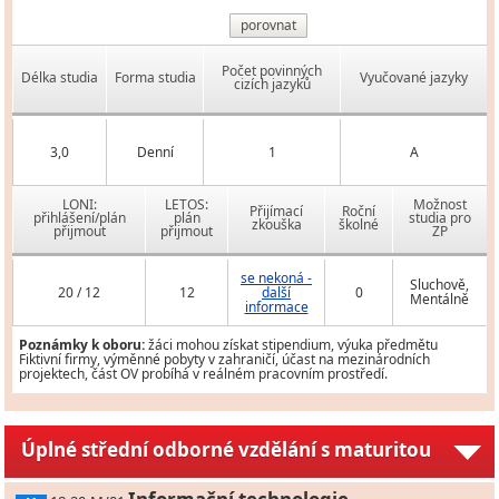
porovnat
Počet povinných
Délka studia
Forma studia
Vyučované jazyky
cizích jazyků
3,0
Denní
1
A
LONI:
LETOS:
Možnost
Přijímací
Roční
přihlášení/plán
plán
studia pro
zkouška
školné
přijmout
přijmout
ZP
se nekoná -
Sluchově,
20 / 12
12
další
0
Mentálně
informace
Poznámky k oboru:
žáci mohou získat stipendium, výuka předmětu
Fiktivní firmy, výměnné pobyty v zahraničí, účast na mezinárodních
projektech, část OV probíhá v reálném pracovním prostředí.
Úplné střední odborné vzdělání s maturitou