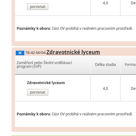
4,0
De
porovnat
Poznámky k oboru:
část OV probíhá v reálném pracovním prostředí.
Zdravotnické lyceum
78-42-M/04
M
Zaměření nebo Školní vzdělávací
Délka studia
Forma 
program (ŠVP)
Zdravotnické lyceum
4,0
De
porovnat
Poznámky k oboru:
část OV probíhá v reálném pracovním prostředí.