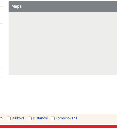
Mapa
rní
Dálková
Distanční
Kombinovaná