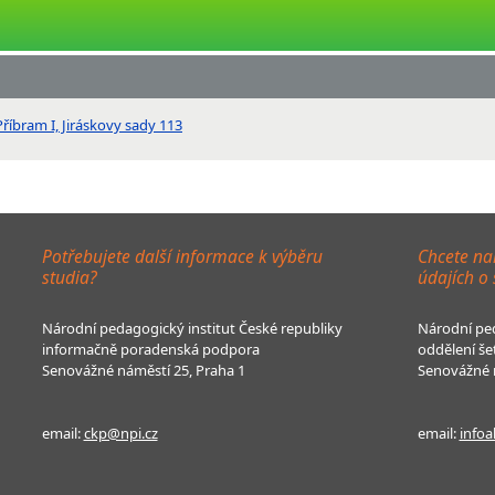
říbram I, Jiráskovy sady 113
Potřebujete další informace k výběru
Chcete na
studia?
údajích o
Národní pedagogický institut České republiky
Národní ped
informačně poradenská podpora
oddělení še
Senovážné náměstí 25, Praha 1
Senovážné n
email:
ckp@npi.cz
email:
infoa