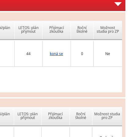
í/plán
LETOS: plán
Přijímací
Roční
Možnost
přijmout
zkouška
školné
studia pro ZP
44
koná se
0
Ne
í/plán
LETOS: plán
Přijímací
Roční
Možnost studia
přijmout
zkouška
školné
pro ZP