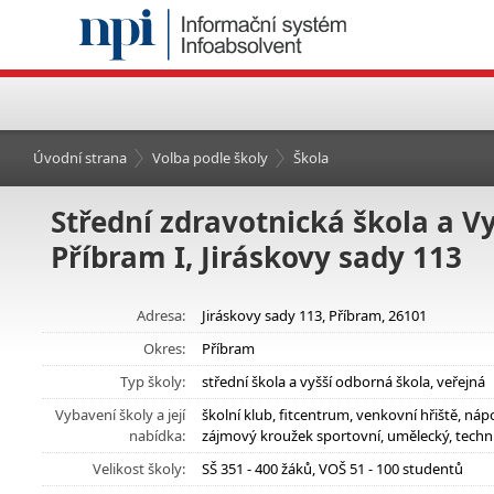
Úvodní strana
Volba podle školy
Škola
Střední zdravotnická škola a V
Příbram I, Jiráskovy sady 113
Adresa:
Jiráskovy sady 113, Příbram, 26101
Okres:
Příbram
Typ školy:
střední škola a vyšší odborná škola, veřejná
Vybavení školy a její
školní klub, fitcentrum, venkovní hřiště, n
nabídka:
zájmový kroužek sportovní, umělecký, technic
Velikost školy:
SŠ 351 - 400 žáků, VOŠ 51 - 100 studentů