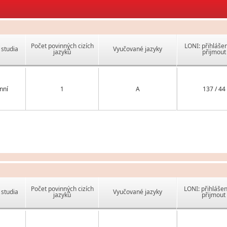
Počet povinných cizích
LONI: přihlášen
studia
Vyučované jazyky
jazyků
přijmout
nní
1
A
137 / 44
Počet povinných cizích
LONI: přihlášen
studia
Vyučované jazyky
jazyků
přijmout