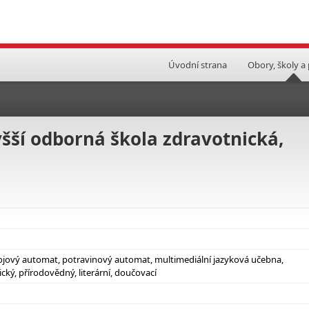
Úvodní strana
Obory, školy a
yšší odborná škola zdravotnická,
ápojový automat, potravinový automat, multimediální jazyková učebna,
ký, přírodovědný, literární, doučovací