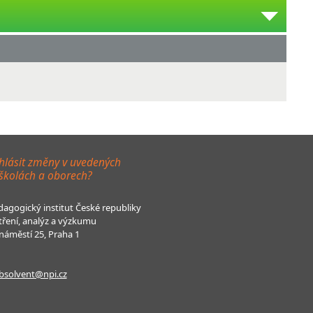
hlásit změny v uvedených
 školách a oborech?
agogický institut České republiky
tření, analýz a výzkumu
áměstí 25, Praha 1
bsolvent@npi.cz