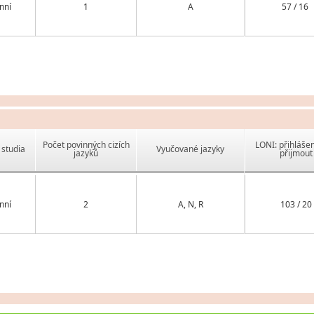
nní
1
A
57 / 16
Počet povinných cizích
LONI: přihlášen
studia
Vyučované jazyky
jazyků
přijmout
nní
2
A, N, R
103 / 20