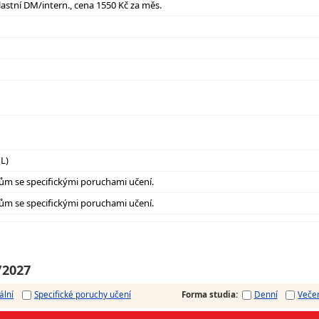
lastní DM/intern., cena 1550 Kč za měs.
(L)
ům se specifickými poruchami učení.
ům se specifickými poruchami učení.
/2027
ální
Specifické poruchy učení
Forma studia
:
Denní
Veče