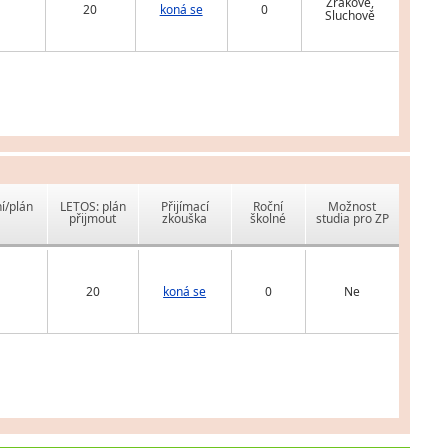
Zrakově,
20
koná se
0
Sluchově
í/plán
LETOS: plán
Přijímací
Roční
Možnost
přijmout
zkouška
školné
studia pro ZP
20
koná se
0
Ne