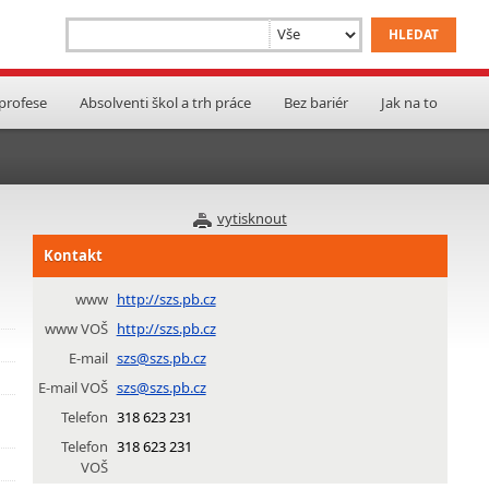
 profese
Absolventi škol a trh práce
Bez bariér
Jak na to
vytisknout
Kontakt
www
http://szs.pb.cz
www VOŠ
http://szs.pb.cz
E-mail
szs@szs.pb.cz
E-mail VOŠ
szs@szs.pb.cz
Telefon
318 623 231
Telefon
318 623 231
VOŠ