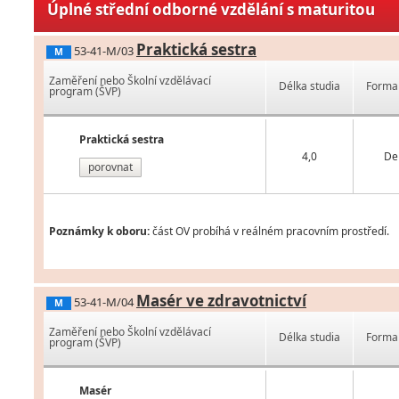
Úplné střední odborné vzdělání s maturitou
Praktická sestra
53-41-M/03
M
Zaměření nebo Školní vzdělávací
Délka studia
Forma 
program (ŠVP)
Praktická sestra
4,0
De
porovnat
Poznámky k oboru:
část OV probíhá v reálném pracovním prostředí.
Masér ve zdravotnictví
53-41-M/04
M
Zaměření nebo Školní vzdělávací
Délka studia
Forma 
program (ŠVP)
Masér