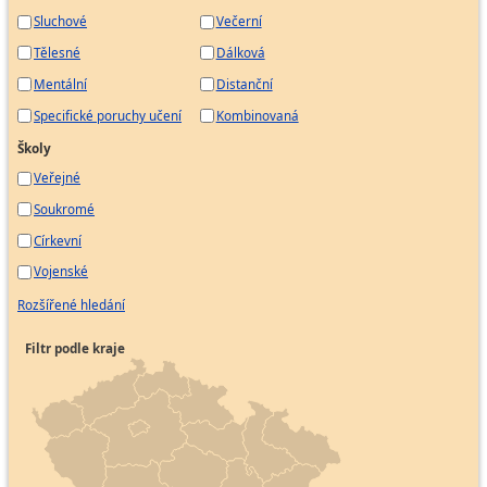
Sluchové
Večerní
Tělesné
Dálková
Mentální
Distanční
Specifické poruchy učení
Kombinovaná
Školy
Veřejné
Soukromé
Církevní
Vojenské
Rozšířené hledání
Filtr podle kraje