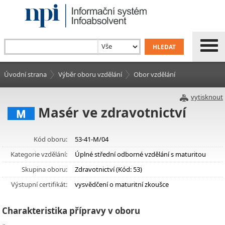
Úvodní strana
Výběr oboru vzdělání
Obor vzdělání
vytisknout
Masér ve zdravotnictví
M
Kód oboru:
53-41-M/04
Kategorie vzdělání:
Úplné střední odborné vzdělání s maturitou
Skupina oboru:
Zdravotnictví (Kód: 53)
Výstupní certifikát:
vysvědčení o maturitní zkoušce
Charakteristika přípravy v oboru