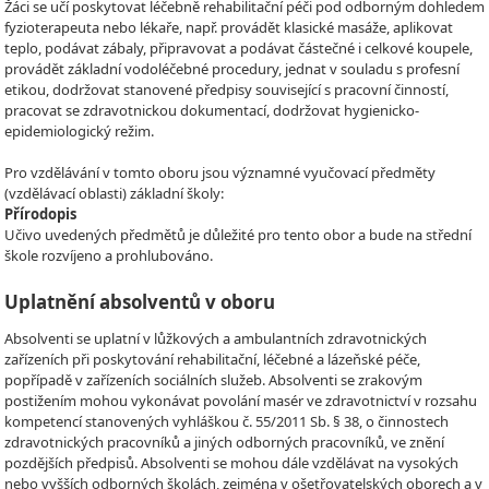
Žáci se učí poskytovat léčebně rehabilitační péči pod odborným dohledem
fyzioterapeuta nebo lékaře, např. provádět klasické masáže, aplikovat
teplo, podávat zábaly, připravovat a podávat částečné i celkové koupele,
provádět základní vodoléčebné procedury, jednat v souladu s profesní
etikou, dodržovat stanovené předpisy související s pracovní činností,
pracovat se zdravotnickou dokumentací, dodržovat hygienicko-
epidemiologický režim.
Pro vzdělávání v tomto oboru jsou významné vyučovací předměty
(vzdělávací oblasti) základní školy:
Přírodopis
Učivo uvedených předmětů je důležité pro tento obor a bude na střední
škole rozvíjeno a prohlubováno.
Uplatnění absolventů v oboru
Absolventi se uplatní v lůžkových a ambulantních zdravotnických
zařízeních při poskytování rehabilitační, léčebné a lázeňské péče,
popřípadě v zařízeních sociálních služeb. Absolventi se zrakovým
postižením mohou vykonávat povolání masér ve zdravotnictví v rozsahu
kompetencí stanovených vyhláškou č. 55/2011 Sb. § 38, o činnostech
zdravotnických pracovníků a jiných odborných pracovníků, ve znění
pozdějších předpisů. Absolventi se mohou dále vzdělávat na vysokých
nebo vyšších odborných školách, zejména v ošetřovatelských oborech a v