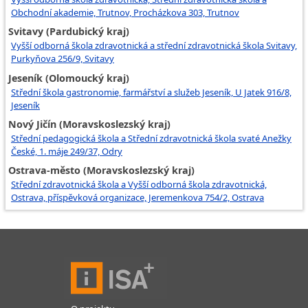
Obchodní akademie, Trutnov, Procházkova 303, Trutnov
Svitavy (Pardubický kraj)
Vyšší odborná škola zdravotnická a střední zdravotnická škola Svitavy,
Purkyňova 256/9, Svitavy
Jeseník (Olomoucký kraj)
Střední škola gastronomie, farmářství a služeb Jeseník, U Jatek 916/8,
Jeseník
Nový Jičín (Moravskoslezský kraj)
Střední pedagogická škola a Střední zdravotnická škola svaté Anežky
České, 1. máje 249/37, Odry
Ostrava-město (Moravskoslezský kraj)
Střední zdravotnická škola a Vyšší odborná škola zdravotnická,
Ostrava, příspěvková organizace, Jeremenkova 754/2, Ostrava