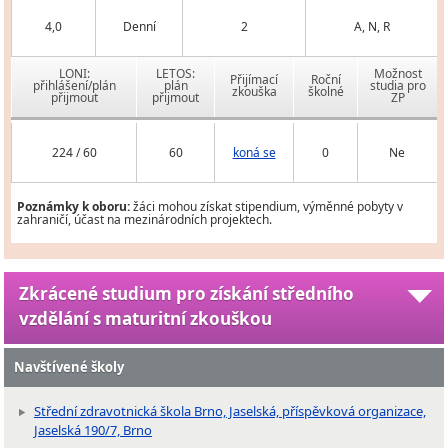
4,0
Denní
2
A, N, R
LONI:
LETOS:
Možnost
Přijímací
Roční
přihlášení/plán
plán
studia pro
zkouška
školné
přijmout
přijmout
ZP
224 / 60
60
koná se
0
Ne
Poznámky k oboru:
žáci mohou získat stipendium, výměnné pobyty v
zahraničí, účast na mezinárodních projektech.
Zkrácené studium pro získání středního
vzdělání s maturitní zkouškou
Navštívené školy
Střední zdravotnická škola Brno, Jaselská, příspěvková organizace,
Jaselská 190/7, Brno