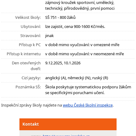
zájmový kroužek sportovní, umělecký,
technický, přírodovědný, první pomoci
Velikost školy:
SŠ 751 - 800 žáků
Ubytování:
lze zajistit, cena 900-1600 Kč/měs.
Stravování:
jinak
Přístup k PC
v době mimo vyučování: v omezené míře
Přístup k internetu
v době mimo vyučování: v neomezené míře
Den otevřených
9.12.2025, 10.1.2026
dveří:
Cizí jazyky:
anglický (A), německý (N), ruský (R)
Poznámka SŠ:
Škola poskytuje systematickou podporu žákům
se specifickými poruchami učení.
Inspekční zprávy školy najdete na
webu České školní inspekce
.
Kontakt