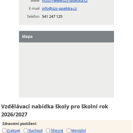
www
http://www.szs-jaselska.cz
E-mail
info@szs-jaselska.cz
Telefon
541 247 125
Mapa
Vzdělávací nabídka školy pro školní rok
2026/2027
Zdravotní postižení
:
Zrakové
Sluchové
Tělesné
Mentální