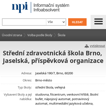
Úvodní strana
Volba podle školy
Škola
vytisknout
Střední zdravotnická škola Brno,
Jaselská, příspěvková organizace
Adresa:
Jaselská 190/7, Brno, 60200
Okres:
Brno-město
Typ školy:
střední škola, veřejná
Vybavení školy a její
studovna, fitcentrum, venkovní hřiště, školní
nabídka:
bufet, nápojový automat, potravinový
automat, multimediální jazyková učebna,