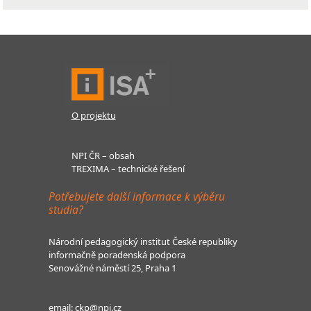
O projektu
NPI ČR – obsah
TREXIMA – technické řešení
Potřebujete další informace k výběru
studia?
Národní pedagogický institut České republiky
informačně poradenská podpora
Senovážné náměstí 25, Praha 1
email:
ckp@npi.cz