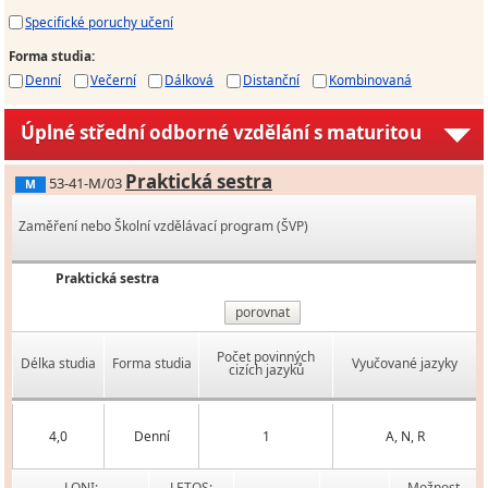
Specifické poruchy učení
Forma studia
:
Denní
Večerní
Dálková
Distanční
Kombinovaná
Úplné střední odborné vzdělání s maturitou
Praktická sestra
53-41-M/03
M
Zaměření nebo Školní vzdělávací program (ŠVP)
Praktická sestra
porovnat
Počet povinných
Délka studia
Forma studia
Vyučované jazyky
cizích jazyků
4,0
Denní
1
A, N, R
LONI:
LETOS:
Možnost