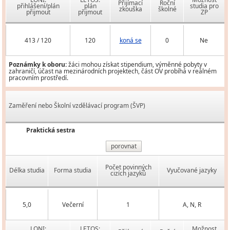
Přijímací
Roční
přihlášení/plán
plán
studia pro
zkouška
školné
přijmout
přijmout
ZP
413 / 120
120
koná se
0
Ne
Poznámky k oboru:
žáci mohou získat stipendium, výměnné pobyty v
zahraničí, účast na mezinárodních projektech, část OV probíhá v reálném
pracovním prostředí.
Zaměření nebo Školní vzdělávací program (ŠVP)
Praktická sestra
porovnat
Počet povinných
Délka studia
Forma studia
Vyučované jazyky
cizích jazyků
5,0
Večerní
1
A, N, R
LONI:
LETOS:
Možnost