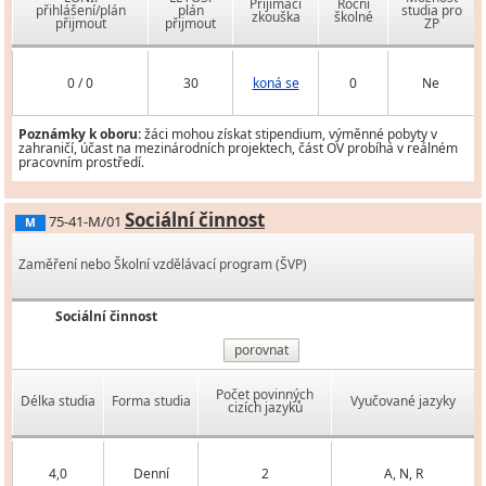
Přijímací
Roční
přihlášení/plán
plán
studia pro
zkouška
školné
přijmout
přijmout
ZP
0 / 0
30
koná se
0
Ne
Poznámky k oboru:
žáci mohou získat stipendium, výměnné pobyty v
zahraničí, účast na mezinárodních projektech, část OV probíhá v reálném
pracovním prostředí.
Sociální činnost
75-41-M/01
M
Zaměření nebo Školní vzdělávací program (ŠVP)
Sociální činnost
porovnat
Počet povinných
Délka studia
Forma studia
Vyučované jazyky
cizích jazyků
4,0
Denní
2
A, N, R