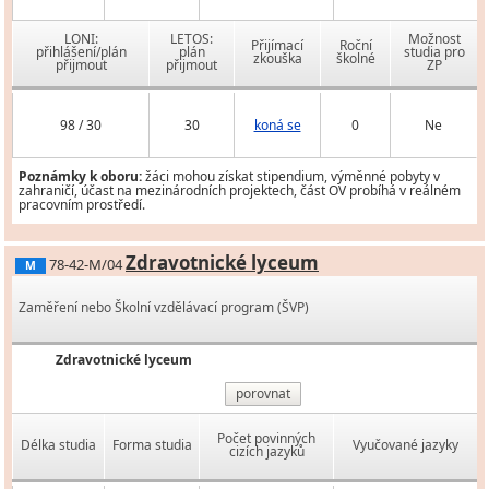
LONI:
LETOS:
Možnost
Přijímací
Roční
přihlášení/plán
plán
studia pro
zkouška
školné
přijmout
přijmout
ZP
98 / 30
30
koná se
0
Ne
Poznámky k oboru:
žáci mohou získat stipendium, výměnné pobyty v
zahraničí, účast na mezinárodních projektech, část OV probíhá v reálném
pracovním prostředí.
Zdravotnické lyceum
78-42-M/04
M
Zaměření nebo Školní vzdělávací program (ŠVP)
Zdravotnické lyceum
porovnat
Počet povinných
Délka studia
Forma studia
Vyučované jazyky
cizích jazyků