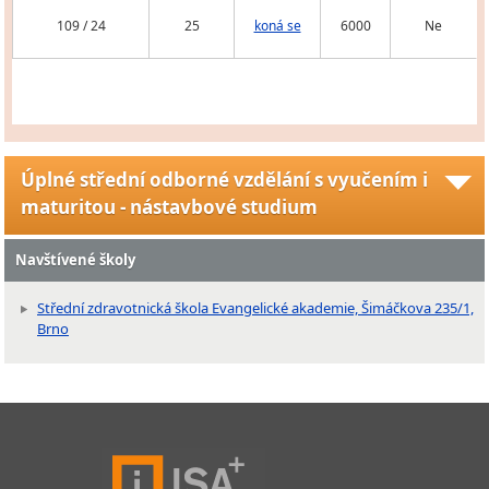
109 / 24
25
koná se
6000
Ne
Úplné střední odborné vzdělání s vyučením i
maturitou - nástavbové studium
Navštívené školy
Střední zdravotnická škola Evangelické akademie, Šimáčkova 235/1,
Brno