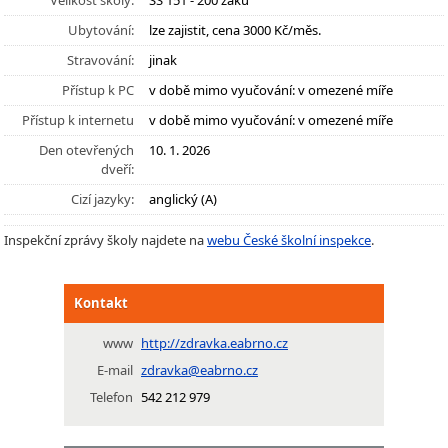
Velikost školy:
SŠ 151 - 200 žáků
Ubytování:
lze zajistit, cena 3000 Kč/měs.
Stravování:
jinak
Přístup k PC
v době mimo vyučování: v omezené míře
Přístup k internetu
v době mimo vyučování: v omezené míře
Den otevřených
10. 1. 2026
dveří:
Cizí jazyky:
anglický (A)
Inspekční zprávy školy najdete na
webu České školní inspekce
.
Kontakt
www
http://zdravka.eabrno.cz
E-mail
zdravka@eabrno.cz
Telefon
542 212 979