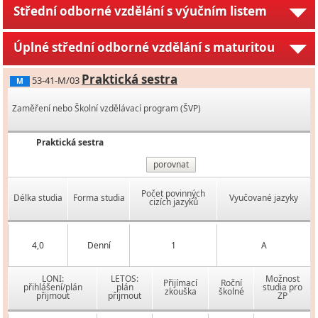
Střední odborné vzdělání s výučním listem
Úplné střední odborné vzdělání s maturitou
Praktická sestra
53-41-M/03
M
Zaměření nebo Školní vzdělávací program (ŠVP)
Praktická sestra
porovnat
Počet povinných
Délka studia
Forma studia
Vyučované jazyky
cizích jazyků
4,0
Denní
1
A
LONI:
LETOS:
Možnost
Přijímací
Roční
přihlášení/plán
plán
studia pro
zkouška
školné
přijmout
přijmout
ZP