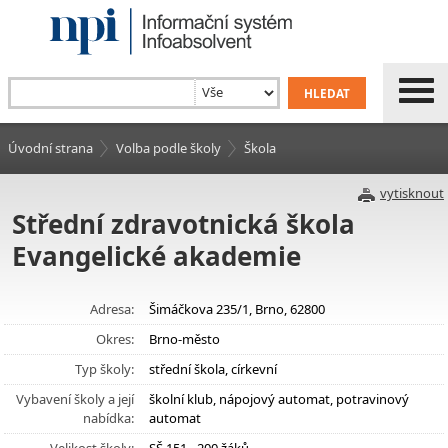
Úvodní strana
Volba podle školy
Škola
vytisknout
Střední zdravotnická škola
Evangelické akademie
Adresa:
Šimáčkova 235/1, Brno, 62800
Okres:
Brno-město
Typ školy:
střední škola, církevní
Vybavení školy a její
školní klub, nápojový automat, potravinový
nabídka:
automat