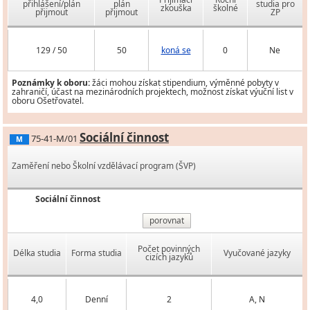
přihlášení/plán
plán
studia pro
zkouška
školné
přijmout
přijmout
ZP
129 / 50
50
koná se
0
Ne
Poznámky k oboru:
žáci mohou získat stipendium, výměnné pobyty v
zahraničí, účast na mezinárodních projektech, možnost získat výuční list v
oboru Ošetřovatel.
Sociální činnost
75-41-M/01
M
Zaměření nebo Školní vzdělávací program (ŠVP)
Sociální činnost
porovnat
Počet povinných
Délka studia
Forma studia
Vyučované jazyky
cizích jazyků
4,0
Denní
2
A, N