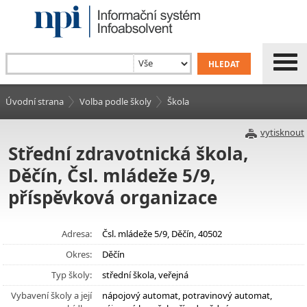
Úvodní strana
Volba podle školy
Škola
vytisknout
Střední zdravotnická škola,
Děčín, Čsl. mládeže 5/9,
příspěvková organizace
Adresa:
Čsl. mládeže 5/9, Děčín, 40502
Okres:
Děčín
Typ školy:
střední škola, veřejná
Vybavení školy a její
nápojový automat, potravinový automat,