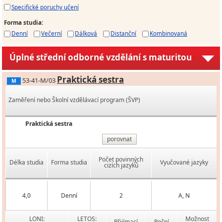
Specifické poruchy učení
Forma studia
:
Denní
Večerní
Dálková
Distanční
Kombinovaná
Úplné střední odborné vzdělání s maturitou
Praktická sestra
53-41-M/03
M
Zaměření nebo Školní vzdělávací program (ŠVP)
Praktická sestra
porovnat
Počet povinných
Délka studia
Forma studia
Vyučované jazyky
cizích jazyků
4,0
Denní
2
A, N
LONI:
LETOS:
Možnost
Přijímací
Roční