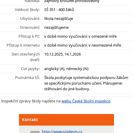
nabídka:
zájmový kroužek přírodovědný
Velikost školy:
SŠ 351 - 400 žáků
Ubytování:
škola nezajišťuje
Stravování:
nezajišťujeme
Přístup k PC
v době mimo vyučování: v omezené míře
Přístup k internetu
v době mimo vyučování: v neomezené míře
Den otevřených
10.12.2025, 14.1,2026
dveří:
Cizí jazyky:
anglický (A), německý (N)
Poznámka SŠ:
Škola poskytuje systematickou podporu žákům
se specifickými poruchami učení. Plánujeme:
stěhování do jiné budovy.
Inspekční zprávy školy najdete na
webu České školní inspekce
.
Kontakt
www
http://www.szsdecin.cz