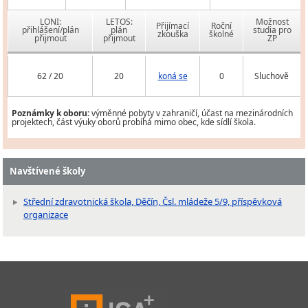
LONI:
LETOS:
Možnost
Přijímací
Roční
přihlášení/plán
plán
studia pro
zkouška
školné
přijmout
přijmout
ZP
62 / 20
20
koná se
0
Sluchově
Poznámky k oboru:
výměnné pobyty v zahraničí, účast na mezinárodních
projektech, část výuky oborů probíhá mimo obec, kde sídlí škola.
Navštívené školy
Střední zdravotnická škola, Děčín, Čsl. mládeže 5/9, příspěvková
organizace