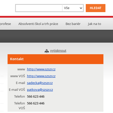
 profese
Absolventi škol a trh práce
Bez bariér
Jak na to
vytisknout
Kontakt
www
http://www.szszr.cz
www VOŠ
http://www.szszr.cz
E-mail
sadecka@szszr.cz
E-mail VOŠ
patkova@szszr.cz
Telefon
566 623 446
Telefon
566 623 446
VOŠ