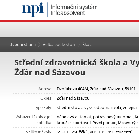
Úvodní strana
Volba podle školy
Škola
Střední zdravotnická škola a V
Žďár nad Sázavou
Adresa:
Dvořákova 404/4, Žďár nad Sázavou, 59101
Okres:
Žďár nad Sázavou
Typ školy:
střední škola a vyšší odborná škola, veřejná
Vybavení školy a její
nápojový automat, potravinový automat, Kni
nabídka:
kroužek sportovní, První pomoc, Maserský k
Velikost školy:
SŠ 201 - 250 žáků, VOŠ 101 - 150 studentů