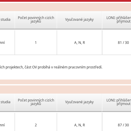
Počet povinných cizích
LONI: přihlášen
studia
Vyučované jazyky
jazyků
přijmout
nní
1
A, N, R
81 / 30
ch projektech, část OV probíhá v reálném pracovním prostředí.
Počet povinných cizích
LONI: přihlášen
studia
Vyučované jazyky
jazyků
přijmout
nní
2
A, N, R
87 / 30