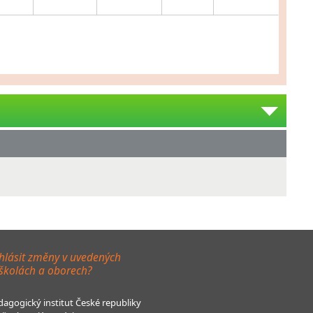
hlásit změny v uvedených
 školách a oborech?
agogický institut České republiky