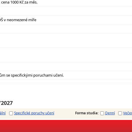
it, cena 1000 Kč za měs.
OŠ v neomezené míře
ům se specifickými poruchami učení.
/2027
ální
Specifické poruchy učení
Forma studia
:
Denní
Veče