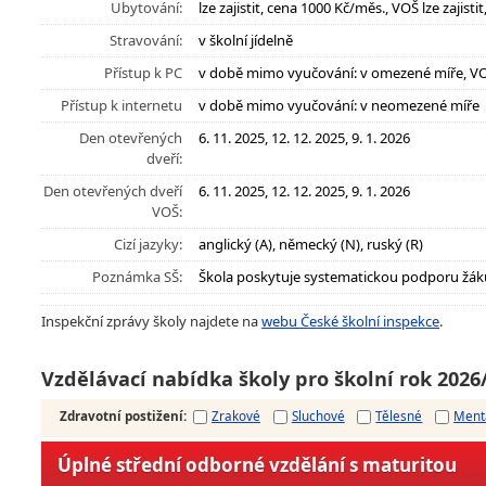
Ubytování:
lze zajistit, cena 1000 Kč/měs., VOŠ lze zajist
Stravování:
v školní jídelně
Přístup k PC
v době mimo vyučování: v omezené míře, V
Přístup k internetu
v době mimo vyučování: v neomezené míře
Den otevřených
6. 11. 2025, 12. 12. 2025, 9. 1. 2026
dveří:
Den otevřených dveří
6. 11. 2025, 12. 12. 2025, 9. 1. 2026
VOŠ:
Cizí jazyky:
anglický (A), německý (N), ruský (R)
Poznámka SŠ:
Škola poskytuje systematickou podporu žák
Inspekční zprávy školy najdete na
webu České školní inspekce
.
Vzdělávací nabídka školy pro školní rok 2026
Zdravotní postižení
:
Zrakové
Sluchové
Tělesné
Ment
Úplné střední odborné vzdělání s maturitou