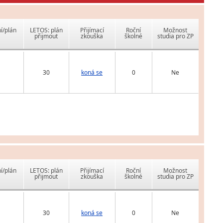
í/plán
LETOS: plán
Přijímací
Roční
Možnost
přijmout
zkouška
školné
studia pro ZP
30
koná se
0
Ne
í/plán
LETOS: plán
Přijímací
Roční
Možnost
přijmout
zkouška
školné
studia pro ZP
30
koná se
0
Ne