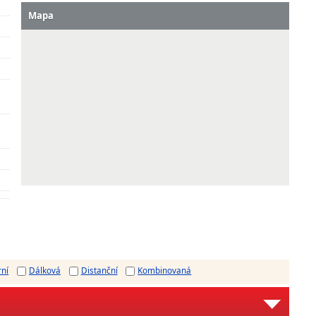
Mapa
rní
Dálková
Distanční
Kombinovaná