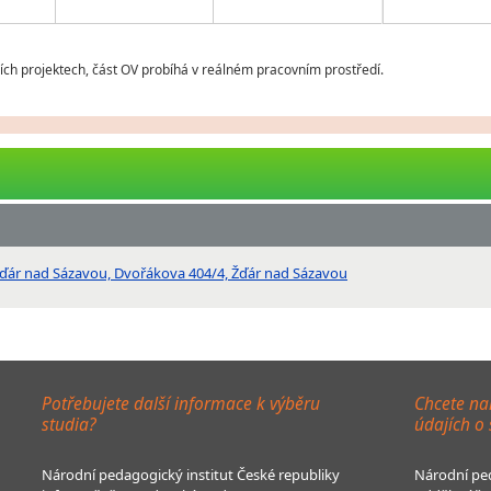
ch projektech, část OV probíhá v reálném pracovním prostředí.
 Žďár nad Sázavou, Dvořákova 404/4, Žďár nad Sázavou
Potřebujete další informace k výběru
Chcete na
studia?
údajích o
Národní pedagogický institut České republiky
Národní ped