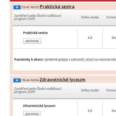
Praktická sestra
53-41-M/03
M
Zaměření nebo Školní vzdělávací
Délka studia
Forma 
program (ŠVP)
Praktická sestra
4,0
De
porovnat
Poznámky k oboru:
výměnné pobyty v zahraničí, účast na mezinárodní
Zdravotnické lyceum
78-42-M/04
M
Zaměření nebo Školní vzdělávací
Délka studia
Forma 
program (ŠVP)
Zdravotnické lyceum
4,0
De
porovnat