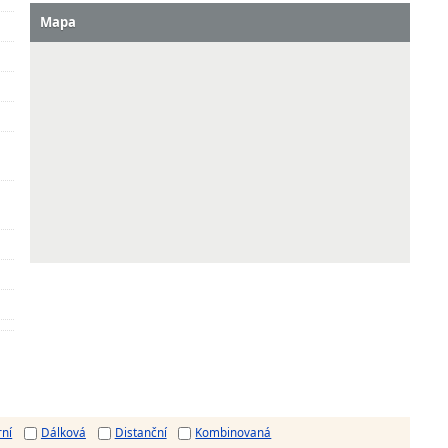
Mapa
rní
Dálková
Distanční
Kombinovaná