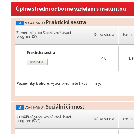
Úplné střední odborné vzdělání s maturitou
Praktická sestra
53-41-M/03
M
Zaměření nebo Školní vzdělávací
Délka studia
Forma 
program (ŠVP)
Praktická sestra
4,0
De
porovnat
Poznámky k oboru:
výuka předmětu Fiktivní firmy.
Sociální činnost
75-41-M/01
M
Zaměření nebo Školní vzdělávací
Délka studia
Forma 
program (ŠVP)