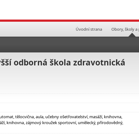
Úvodní strana
Obory, školy a
yšší odborná škola zdravotnická
omat, tělocvična, aula, učebny ošetřovatelství, masáží, knihovna,
sáží, knihovna, zájmový kroužek sportovní, umělecký, přírodovědný,