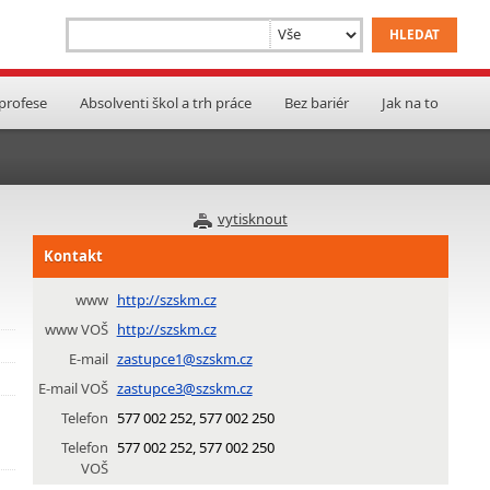
 profese
Absolventi škol a trh práce
Bez bariér
Jak na to
vytisknout
Kontakt
www
http://szskm.cz
www VOŠ
http://szskm.cz
E-mail
zastupce1@szskm.cz
E-mail VOŠ
zastupce3@szskm.cz
Telefon
577 002 252, 577 002 250
Telefon
577 002 252, 577 002 250
VOŠ