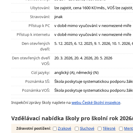
Ubytování:
lze zajistit, cena 1600 Kč/měs., VOŠ lze zajist
Stravování:
jinak
Přístup k PC
v době mimo vyučování: v neomezené míře
Přístup k internetu
v době mimo vyučování: v neomezené míře
Den otevřených
5. 12. 2025, 6. 12. 2025, 9. 1. 2026, 10. 1. 2026, 
dveří:
Den otevřených dveří
20. 3. 2026, 20. 4. 2026, 20. 5. 2026
VOŠ:
Cizí jazyky:
anglický (A), německý (N)
Poznámka SŠ:
Škola poskytuje systematickou podporu žák
Poznámka VOŠ:
Škola poskytuje systematickou podporu žák
Inspekční zprávy školy najdete na
webu České školní inspekce
.
Vzdělávací nabídka školy pro školní rok 2026
Zdravotní postižení
:
Zrakové
Sluchové
Tělesné
Ment