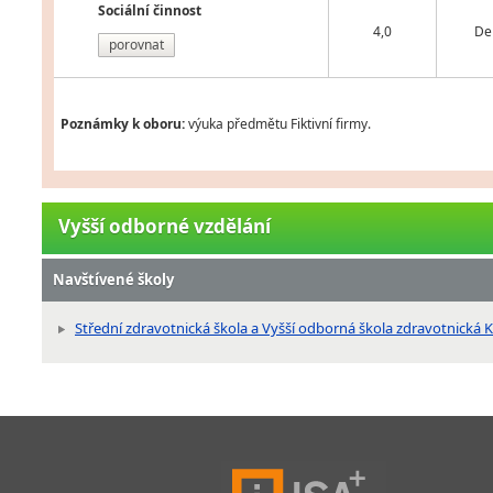
Sociální činnost
4,0
De
porovnat
Poznámky k oboru:
výuka předmětu Fiktivní firmy.
Vyšší odborné vzdělání
Navštívené školy
Střední zdravotnická škola a Vyšší odborná škola zdravotnická 