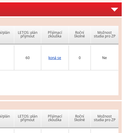
í/plán
LETOS: plán
Přijímací
Roční
Možnost
přijmout
zkouška
školné
studia pro ZP
60
koná se
0
Ne
í/plán
LETOS: plán
Přijímací
Roční
Možnost
přijmout
zkouška
školné
studia pro ZP