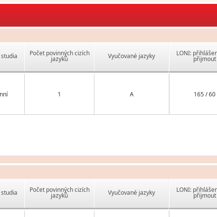
Počet povinných cizích
LONI: přihlášen
studia
Vyučované jazyky
jazyků
přijmout
nní
1
A
165 / 60
Počet povinných cizích
LONI: přihlášen
studia
Vyučované jazyky
jazyků
přijmout