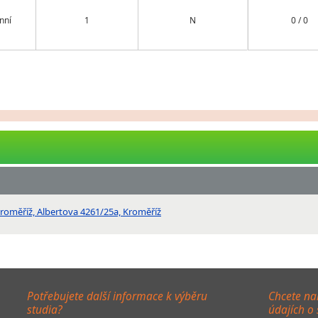
nní
1
N
0 / 0
Kroměříž, Albertova 4261/25a, Kroměříž
Potřebujete další informace k výběru
Chcete na
studia?
údajích o