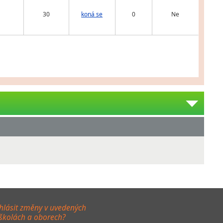
30
koná se
0
Ne
hlásit změny v uvedených
 školách a oborech?