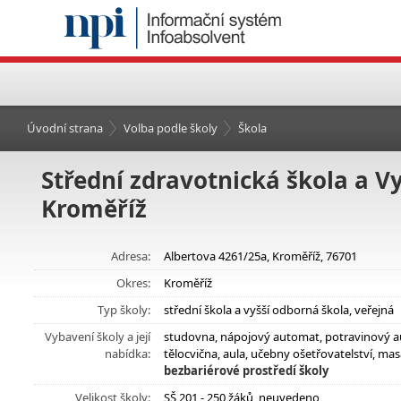
Úvodní strana
Volba podle školy
Škola
Střední zdravotnická škola a V
Kroměříž
Adresa:
Albertova 4261/25a, Kroměříž, 76701
Okres:
Kroměříž
Typ školy:
střední škola a vyšší odborná škola, veřejná
Vybavení školy a její
studovna, nápojový automat, potravinový aut
nabídka:
tělocvična, aula, učebny ošetřovatelství, ma
bezbariérové prostředí školy
Velikost školy:
SŠ 201 - 250 žáků, neuvedeno