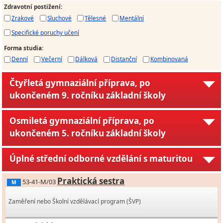
Zdravotní postižení
:
Zrakové
Sluchové
Tělesné
Mentální
Specifické poruchy učení
Forma studia
:
Denní
Večerní
Dálková
Distanční
Kombinovaná
Čtyřletá gymnaziální příprava, po
ukončeném 9. ročníku základní školy
Osmiletá gymnaziální příprava, po
ukončeném 5. ročníku základní školy
Úplné střední odborné vzdělání s maturitou
Praktická sestra
53-41-M/03
M
Zaměření nebo Školní vzdělávací program (ŠVP)