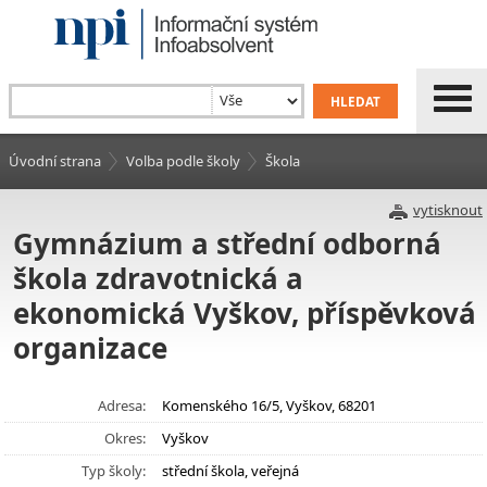
Úvodní strana
Volba podle školy
Škola
vytisknout
Gymnázium a střední odborná
škola zdravotnická a
ekonomická Vyškov, příspěvková
organizace
Adresa:
Komenského 16/5, Vyškov, 68201
Okres:
Vyškov
Typ školy:
střední škola, veřejná