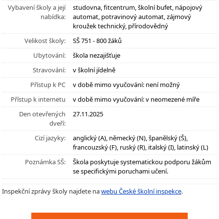
Vybavení školy a její
studovna, fitcentrum, školní bufet, nápojový
nabídka:
automat, potravinový automat, zájmový
kroužek technický, přírodovědný
Velikost školy:
SŠ 751 - 800 žáků
Ubytování:
škola nezajišťuje
Stravování:
v školní jídelně
Přístup k PC
v době mimo vyučování: není možný
Přístup k internetu
v době mimo vyučování: v neomezené míře
Den otevřených
27.11.2025
dveří:
Cizí jazyky:
anglický (A), německý (N), španělský (Š),
francouzský (F), ruský (R), italský (I), latinský (L)
Poznámka SŠ:
Škola poskytuje systematickou podporu žákům
se specifickými poruchami učení.
Inspekční zprávy školy najdete na
webu České školní inspekce
.