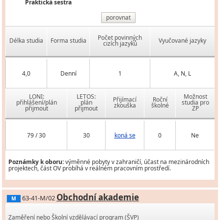
Praktická sestra
porovnat
Počet povinných
Délka studia
Forma studia
Vyučované jazyky
cizích jazyků
4,0
Denní
1
A, N, L
LONI:
LETOS:
Možnost
Přijímací
Roční
přihlášení/plán
plán
studia pro
zkouška
školné
přijmout
přijmout
ZP
79 / 30
30
koná se
0
Ne
Poznámky k oboru:
výměnné pobyty v zahraničí, účast na mezinárodních
projektech, část OV probíhá v reálném pracovním prostředí.
Obchodní akademie
63-41-M/02
M
Zaměření nebo Školní vzdělávací program (ŠVP)