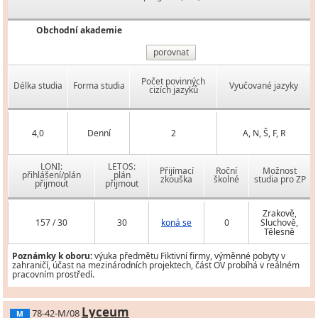
Obchodní akademie
porovnat
Počet povinných
Délka studia
Forma studia
Vyučované jazyky
cizích jazyků
4,0
Denní
2
A, N, Š, F, R
LONI:
LETOS:
Přijímací
Roční
Možnost
přihlášení/plán
plán
zkouška
školné
studia pro ZP
přijmout
přijmout
Zrakově,
157 / 30
30
koná se
0
Sluchově,
Tělesně
Poznámky k oboru:
výuka předmětu Fiktivní firmy, výměnné pobyty v
zahraničí, účast na mezinárodních projektech, část OV probíhá v reálném
pracovním prostředí.
Lyceum
78-42-M/08
M