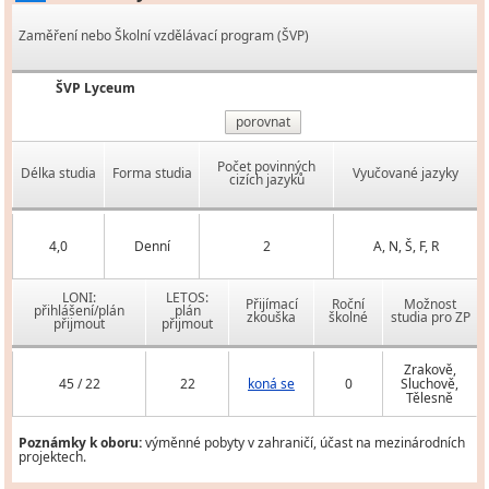
Zaměření nebo Školní vzdělávací program (ŠVP)
ŠVP Lyceum
porovnat
Počet povinných
Délka studia
Forma studia
Vyučované jazyky
cizích jazyků
4,0
Denní
2
A, N, Š, F, R
LONI:
LETOS:
Přijímací
Roční
Možnost
přihlášení/plán
plán
zkouška
školné
studia pro ZP
přijmout
přijmout
Zrakově,
45 / 22
22
koná se
0
Sluchově,
Tělesně
Poznámky k oboru:
výměnné pobyty v zahraničí, účast na mezinárodních
projektech.