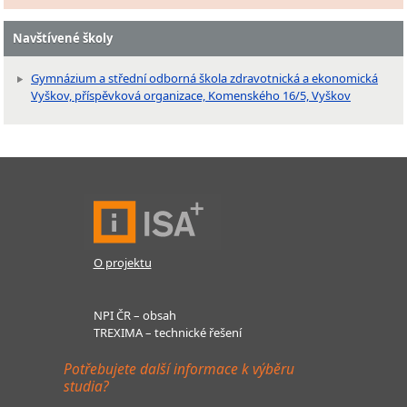
Navštívené školy
Gymnázium a střední odborná škola zdravotnická a ekonomická
Vyškov, příspěvková organizace, Komenského 16/5, Vyškov
O projektu
NPI ČR – obsah
TREXIMA – technické řešení
Potřebujete další informace k výběru
studia?