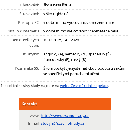
Ubytování:
škola nezajišťuje
Stravování:
v školní jídelně
Přístup k PC
v době mimo vyučování: v omezené míře
Přístup k internetu
v době mimo vyučování: v neomezené míře
Den otevřených
10.12.2025, 14.1.2026
dveří:
Cizí jazyky:
anglický (A), německý (N), španělský (Š),
francouzský (F), ruský (R)
Poznámka SŠ:
Škola poskytuje systematickou podporu žákům
se specifickými poruchami učení.
Inspekční zprávy školy najdete na
webu České školní inspekce
.
Kontakt
www
http://www.szsvinohrady.cz
E-mail
studijni@szsvinohrady.cz