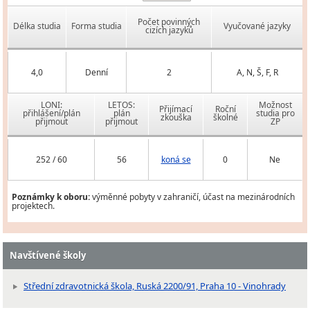
Počet povinných
Délka studia
Forma studia
Vyučované jazyky
cizích jazyků
4,0
Denní
2
A, N, Š, F, R
LONI:
LETOS:
Možnost
Přijímací
Roční
přihlášení/plán
plán
studia pro
zkouška
školné
přijmout
přijmout
ZP
252 / 60
56
koná se
0
Ne
Poznámky k oboru:
výměnné pobyty v zahraničí, účast na mezinárodních
projektech.
Navštívené školy
Střední zdravotnická škola, Ruská 2200/91, Praha 10 - Vinohrady