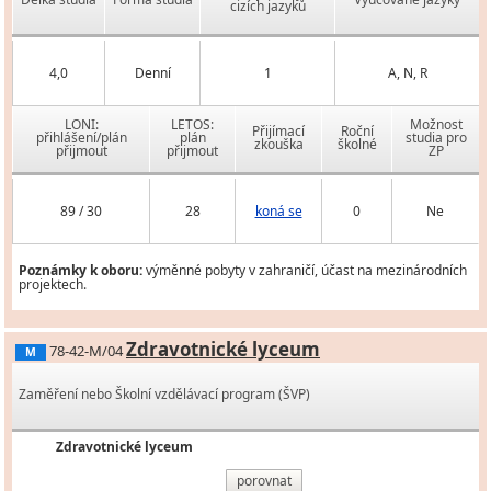
cizích jazyků
4,0
Denní
1
A, N, R
LONI:
LETOS:
Možnost
Přijímací
Roční
přihlášení/plán
plán
studia pro
zkouška
školné
přijmout
přijmout
ZP
89 / 30
28
koná se
0
Ne
Poznámky k oboru:
výměnné pobyty v zahraničí, účast na mezinárodních
projektech.
Zdravotnické lyceum
78-42-M/04
M
Zaměření nebo Školní vzdělávací program (ŠVP)
Zdravotnické lyceum
porovnat