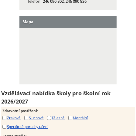
Telefon
246 090 802, 246 090 836
Mapa
Vzdělávací nabídka školy pro školní rok
2026/2027
Zdravotní postižení
:
Zrakové
Sluchové
Tělesné
Mentální
Specifické poruchy učení
Forma studia
: