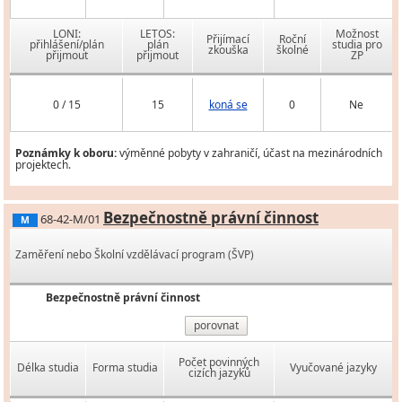
LONI:
LETOS:
Možnost
Přijímací
Roční
přihlášení/plán
plán
studia pro
zkouška
školné
přijmout
přijmout
ZP
0 / 15
15
koná se
0
Ne
Poznámky k oboru:
výměnné pobyty v zahraničí, účast na mezinárodních
projektech.
Bezpečnostně právní činnost
68-42-M/01
M
Zaměření nebo Školní vzdělávací program (ŠVP)
Bezpečnostně právní činnost
porovnat
Počet povinných
Délka studia
Forma studia
Vyučované jazyky
cizích jazyků