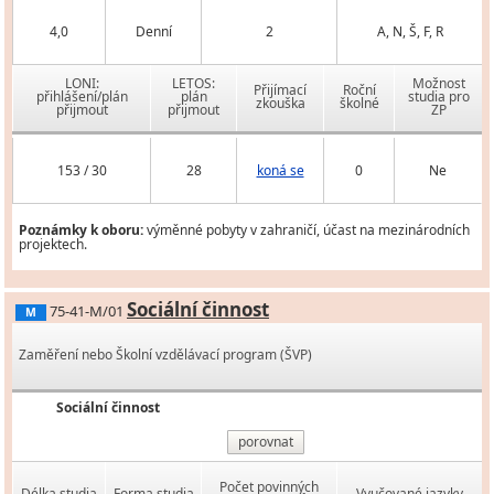
4,0
Denní
2
A, N, Š, F, R
LONI:
LETOS:
Možnost
Přijímací
Roční
přihlášení/plán
plán
studia pro
zkouška
školné
přijmout
přijmout
ZP
153 / 30
28
koná se
0
Ne
Poznámky k oboru:
výměnné pobyty v zahraničí, účast na mezinárodních
projektech.
Sociální činnost
75-41-M/01
M
Zaměření nebo Školní vzdělávací program (ŠVP)
Sociální činnost
porovnat
Počet povinných
Délka studia
Forma studia
Vyučované jazyky