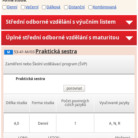
Denní
Večerní
Dálková
Distanční
Kombinovaná
Střední odborné vzdělání s výučním listem
Úplné střední odborné vzdělání s maturitou
Praktická sestra
53-41-M/03
M
Zaměření nebo Školní vzdělávací program (ŠVP)
Praktická sestra
porovnat
Počet povinných
Délka studia
Forma studia
Vyučované jazyky
cizích jazyků
4,0
Denní
1
A, N, R
LONI:
LETOS:
Možnost