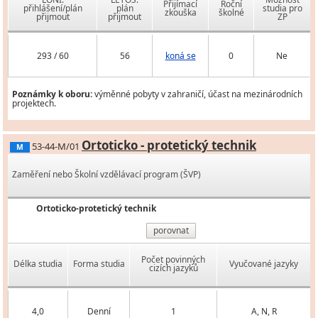
Přijímací
Roční
přihlášení/plán
plán
studia pro
zkouška
školné
přijmout
přijmout
ZP
293 / 60
56
koná se
0
Ne
Poznámky k oboru:
výměnné pobyty v zahraničí, účast na mezinárodních
projektech.
Ortoticko - protetický technik
53-44-M/01
M
Zaměření nebo Školní vzdělávací program (ŠVP)
Ortoticko-protetický technik
porovnat
Počet povinných
Délka studia
Forma studia
Vyučované jazyky
cizích jazyků
4,0
Denní
1
A, N, R