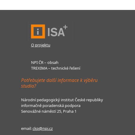
O projektu
NPI ČR – obsah
TREXIMA – technické řešení
Potřebujete další informace k výběru
studia?
Národní pedagogický institut České republiky
informačně poradenská podpora
Senovážné náměstí 25, Praha 1
email:
ckp@npi.cz