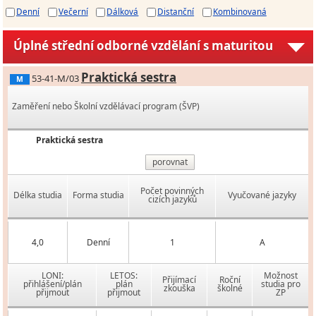
Denní
Večerní
Dálková
Distanční
Kombinovaná
Úplné střední odborné vzdělání s maturitou
Praktická sestra
53-41-M/03
M
Zaměření nebo Školní vzdělávací program (ŠVP)
Praktická sestra
porovnat
Počet povinných
Délka studia
Forma studia
Vyučované jazyky
cizích jazyků
4,0
Denní
1
A
LONI:
LETOS:
Možnost
Přijímací
Roční
přihlášení/plán
plán
studia pro
zkouška
školné
přijmout
přijmout
ZP