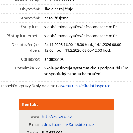
Velikost školy:
SŠ 151 - 200 žáků
Ubytování:
škola nezajišťuje
Stravování:
nezajišťujeme
Přístup k PC
v době mimo vyučování: v omezené míře
Přístup k internetu
v době mimo vyučování: v omezené míře
Den otevřených
24.11.2025 16.00 -18.00 hod., 14.1.2026 08.00-
dveří:
12.00 hod. , 11.2.2026 08.00-12.00 hod.
Cizí jazyky:
anglický (A)
Poznámka SŠ:
Škola poskytuje systematickou podporu žákům
se specifickými poruchami učení.
Inspekční zprávy školy najdete na
webu České školní inspekce
.
Kontakt
www
http://zdravka.cz
E-mail
zdravka.melnik@mediterra.cz
Telefon
315 622 065