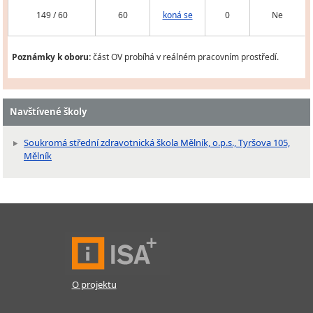
149 / 60
60
koná se
0
Ne
Poznámky k oboru:
část OV probíhá v reálném pracovním prostředí.
Navštívené školy
Soukromá střední zdravotnická škola Mělník, o.p.s., Tyršova 105,
Mělník
O projektu