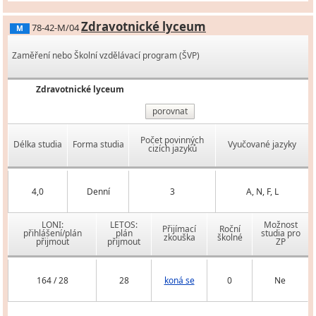
Zdravotnické lyceum
78-42-M/04
M
Zaměření nebo Školní vzdělávací program (ŠVP)
Zdravotnické lyceum
porovnat
Počet povinných
Délka studia
Forma studia
Vyučované jazyky
cizích jazyků
4,0
Denní
3
A, N, F, L
LONI:
LETOS:
Možnost
Přijímací
Roční
přihlášení/plán
plán
studia pro
zkouška
školné
přijmout
přijmout
ZP
164 / 28
28
koná se
0
Ne