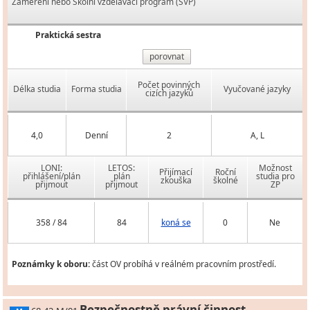
Zaměření nebo Školní vzdělávací program (ŠVP)
Praktická sestra
porovnat
Počet povinných
Délka studia
Forma studia
Vyučované jazyky
cizích jazyků
4,0
Denní
2
A, L
LONI:
LETOS:
Možnost
Přijímací
Roční
přihlášení/plán
plán
studia pro
zkouška
školné
přijmout
přijmout
ZP
358 / 84
84
koná se
0
Ne
Poznámky k oboru:
část OV probíhá v reálném pracovním prostředí.
Bezpečnostně právní činnost