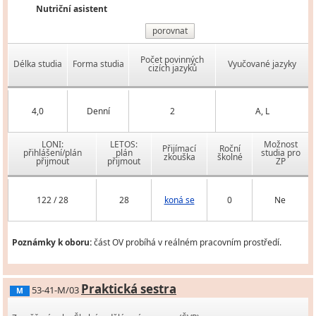
Nutriční asistent
porovnat
Počet povinných
Délka studia
Forma studia
Vyučované jazyky
cizích jazyků
4,0
Denní
2
A, L
LONI:
LETOS:
Možnost
Přijímací
Roční
přihlášení/plán
plán
studia pro
zkouška
školné
přijmout
přijmout
ZP
122 / 28
28
koná se
0
Ne
Poznámky k oboru:
část OV probíhá v reálném pracovním prostředí.
Praktická sestra
53-41-M/03
M