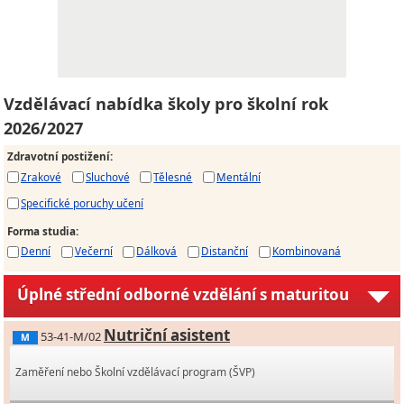
Vzdělávací nabídka školy pro školní rok
2026/2027
Zdravotní postižení
:
Zrakové
Sluchové
Tělesné
Mentální
Specifické poruchy učení
Forma studia
:
Denní
Večerní
Dálková
Distanční
Kombinovaná
Úplné střední odborné vzdělání s maturitou
Nutriční asistent
53-41-M/02
M
Zaměření nebo Školní vzdělávací program (ŠVP)