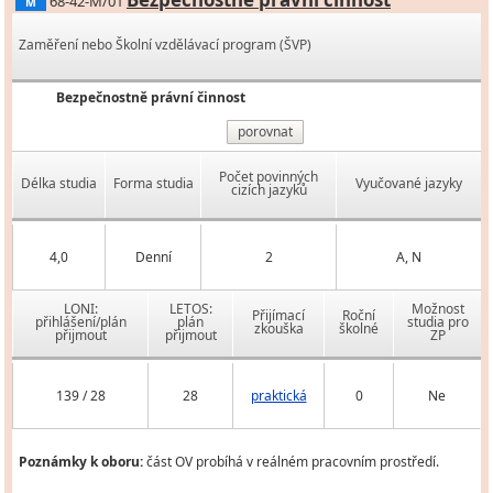
68-42-M/01
M
Zaměření nebo Školní vzdělávací program (ŠVP)
Bezpečnostně právní činnost
porovnat
Počet povinných
Délka studia
Forma studia
Vyučované jazyky
cizích jazyků
4,0
Denní
2
A, N
LONI:
LETOS:
Možnost
Přijímací
Roční
přihlášení/plán
plán
studia pro
zkouška
školné
přijmout
přijmout
ZP
139 / 28
28
praktická
0
Ne
Poznámky k oboru:
část OV probíhá v reálném pracovním prostředí.