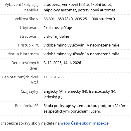
Vybavení školy a její
studovna, venkovní hřiště, školní bufet,
nabídka:
nápojový automat, potravinový automat
Velikost školy:
SŠ 801 - 850 žáků, VOŠ 251 - 300 studentů
Ubytování:
škola nezajišťuje
Stravování:
v školní jídelně
Přístup k PC
v době mimo vyučování: v neomezené míře
Přístup k internetu
v době mimo vyučování: v neomezené míře
Den otevřených
3. 12. 2025, 14. 1. 2026
dveří:
Den otevřených dveří
11. 3. 2026
VOŠ:
Cizí jazyky:
anglický (A), německý (N), francouzský (F),
latinský (L)
Poznámka SŠ:
Škola poskytuje systematickou podporu žákům
se specifickými poruchami učení.
Inspekční zprávy školy najdete na
webu České školní inspekce
.