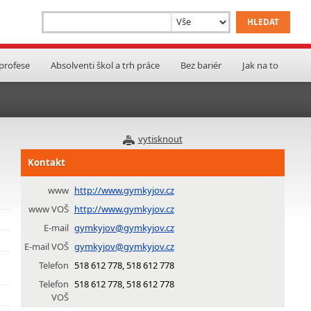
 profese
Absolventi škol a trh práce
Bez bariér
Jak na to
vytisknout
Kontakt
www
http://www.gymkyjov.cz
www VOŠ
http://www.gymkyjov.cz
E-mail
gymkyjov@gymkyjov.cz
E-mail VOŠ
gymkyjov@gymkyjov.cz
Telefon
518 612 778, 518 612 778
Telefon
518 612 778, 518 612 778
VOŠ