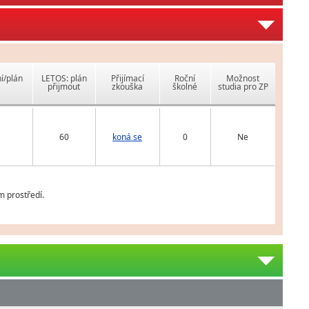
í/plán
LETOS: plán
Přijímací
Roční
Možnost
přijmout
zkouška
školné
studia pro ZP
60
koná se
0
Ne
m prostředí.