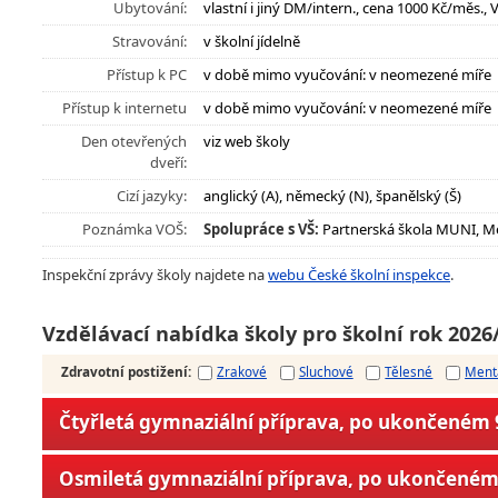
Ubytování:
vlastní i jiný DM/intern., cena 1000 Kč/měs., 
Stravování:
v školní jídelně
Přístup k PC
v době mimo vyučování: v neomezené míře
Přístup k internetu
v době mimo vyučování: v neomezené míře
Den otevřených
viz web školy
dveří:
Cizí jazyky:
anglický (A), německý (N), španělský (Š)
Poznámka VOŠ:
Spolupráce s VŠ:
Partnerská škola MUNI, Me
Inspekční zprávy školy najdete na
webu České školní inspekce
.
Vzdělávací nabídka školy pro školní rok 2026
Zdravotní postižení
:
Zrakové
Sluchové
Tělesné
Ment
Čtyřletá gymnaziální příprava, po ukončeném 9
Osmiletá gymnaziální příprava, po ukončeném 