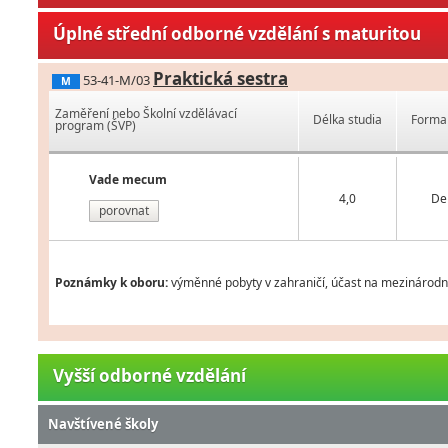
Úplné střední odborné vzdělání s maturitou
Praktická sestra
53-41-M/03
M
Zaměření nebo Školní vzdělávací
Délka studia
Forma 
program (ŠVP)
Vade mecum
4,0
De
porovnat
Poznámky k oboru:
výměnné pobyty v zahraničí, účast na mezinárodníc
Vyšší odborné vzdělání
Navštívené školy