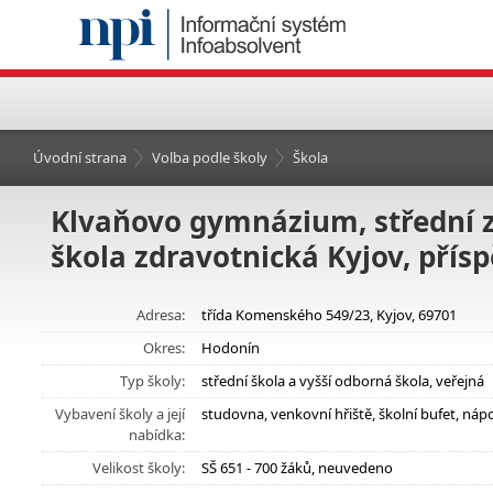
Úvodní strana
Volba podle školy
Škola
Klvaňovo gymnázium, střední z
škola zdravotnická Kyjov, přís
Adresa:
třída Komenského 549/23, Kyjov, 69701
Okres:
Hodonín
Typ školy:
střední škola a vyšší odborná škola, veřejná
Vybavení školy a její
studovna, venkovní hřiště, školní bufet, ná
nabídka:
Velikost školy:
SŠ 651 - 700 žáků, neuvedeno