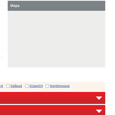
Mapa
rní
Dálková
Distanční
Kombinovaná