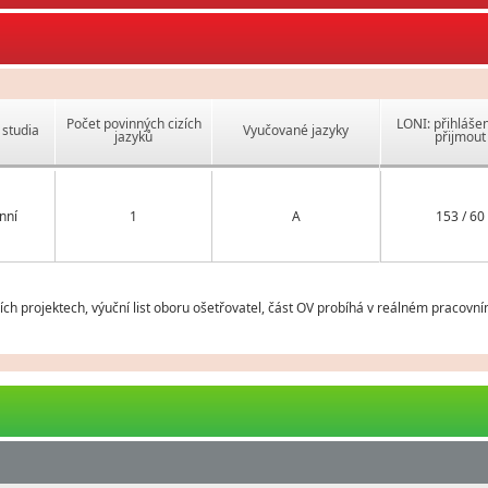
Počet povinných cizích
LONI: přihlášen
studia
Vyučované jazyky
jazyků
přijmout
nní
1
A
153 / 60
h projektech, výuční list oboru ošetřovatel, část OV probíhá v reálném pracovní