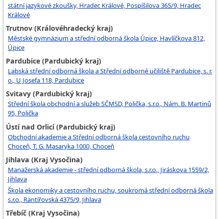
státní jazykové zkoušky, Hradec Králové, Pospíšilova 365/9, Hradec
Králové
Trutnov (Královéhradecký kraj)
Městské gymnázium a střední odborná škola Úpice, Havlíčkova 812,
Úpice
Pardubice (Pardubický kraj)
Labská střední odborná škola a Střední odborné učiliště Pardubice, s. r.
o., U Josefa 118, Pardubice
Svitavy (Pardubický kraj)
Střední škola obchodní a služeb SČMSD, Polička, s.r.o., Nám. B. Martinů
95, Polička
Ústí nad Orlicí (Pardubický kraj)
Obchodní akademie a Střední odborná škola cestovního ruchu
Choceň, T. G. Masaryka 1000, Choceň
Jihlava (Kraj Vysočina)
Manažerská akademie - střední odborná škola, s.r.o., Jiráskova 1559/2,
Jihlava
Škola ekonomiky a cestovního ruchu, soukromá střední odborná škola
s.r.o., Rantířovská 4375/9, Jihlava
Třebíč (Kraj Vysočina)