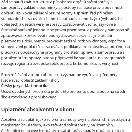
Žáci se naučí znát strukturu a působnost orgánů státní správy a
samosprávy, základní podmínky a postupy realizace práv a povinností
občanů, aplikovat základní právní normy a správní řád při řešení
standardních pracovních činností a situací v jednotlivých (vybraných)
oblastech a úsecích veřejné správy, zpracovávat věcně, jazykově a
formálně správně jednoduché právní písemnosti a podklady, samostatně
zpracovávat, kontrolovat nebo vystavovat správní a jiné úřední
písemnosti a dokumenty, provádět šetření, rozbory činností, výpočty a
stanovování poplatků, zpracovávat podklady pro statistiky apod. činnosti,
pracovat s počítačovými programy pro státní správu a samosprávu a s
portálem státní správy, budou připraveni ke spolupráci na programech
rozvoje regionu a evropské spolupráce a ke komunikaci s veřejností.
Pro vzdělávání v tomto oboru jsou významné vyučovací předměty
(vzdělávací oblasti) základní školy:
Český jazyk, Matematika
Učivo uvedených předmětů je důležité pro tento obor a bude na střední
škole rozvíjeno a prohlubováno.
Uplatnění absolventů v oboru
Absolventi se uplatní jako referenti samosprávy na obecních, městských a
magistrátních úřadech, jako referenti státní správy na územních,
ústředních nebo jiných orgánech státní správy (např.v orgánech, které