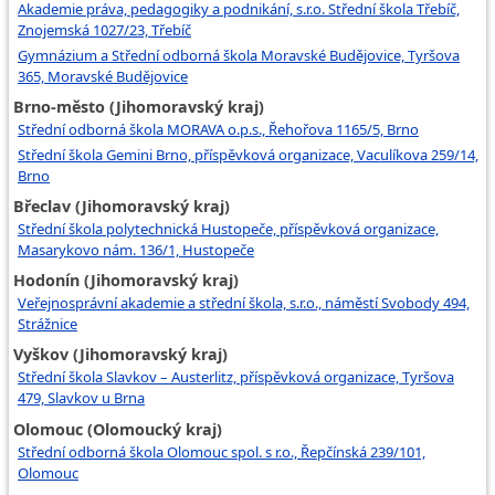
Akademie práva, pedagogiky a podnikání, s.r.o. Střední škola Třebíč,
Znojemská 1027/23, Třebíč
Gymnázium a Střední odborná škola Moravské Budějovice, Tyršova
365, Moravské Budějovice
Brno-město (Jihomoravský kraj)
Střední odborná škola MORAVA o.p.s., Řehořova 1165/5, Brno
Střední škola Gemini Brno, příspěvková organizace, Vaculíkova 259/14,
Brno
Břeclav (Jihomoravský kraj)
Střední škola polytechnická Hustopeče, příspěvková organizace,
Masarykovo nám. 136/1, Hustopeče
Hodonín (Jihomoravský kraj)
Veřejnosprávní akademie a střední škola, s.r.o., náměstí Svobody 494,
Strážnice
Vyškov (Jihomoravský kraj)
Střední škola Slavkov – Austerlitz, příspěvková organizace, Tyršova
479, Slavkov u Brna
Olomouc (Olomoucký kraj)
Střední odborná škola Olomouc spol. s r.o., Řepčínská 239/101,
Olomouc