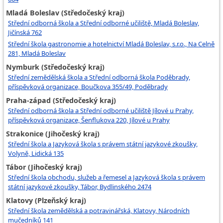
Mladá Boleslav (Středočeský kraj)
Střední odborná škola a Střední odborné učiliště, Mladá Boleslav,
Jičínská 762
Střední škola gastronomie a hotelnictví Mladá Boleslav, s.r.o., Na Celně
281, Mladá Boleslav
Nymburk (Středočeský kraj)
Střední zemědělská škola a Střední odborná škola Poděbrady,
příspěvková organizace, Boučkova 355/49, Poděbrady
Praha-západ (Středočeský kraj)
Střední odborná škola a Střední odborné učiliště Jílové u Prahy,
příspěvková organizace, Šenflukova 220, Jílové u Prahy
Strakonice (Jihočeský kraj)
Střední škola a Jazyková škola s právem státní jazykové zkoušky,
Volyně, Lidická 135
Tábor (Jihočeský kraj)
Střední škola obchodu, služeb a řemesel a Jazyková škola s právem
státní jazykové zkoušky, Tábor, Bydlinského 2474
Klatovy (Plzeňský kraj)
Střední škola zemědělská a potravinářská, Klatovy, Národních
mučedníků 141