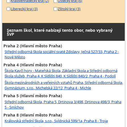
Královéhradecký kraj (2)
Ústecký kraj (6)
Liberecký kraj (3)
Zlínský kraj (3)
Seznam škol, které nabízejí tento obor, nebo vybraný
ŠVP
Praha 2 (Hlavní město Praha)
Střední odborná škola sociální svaté Zdislavy, Ječná 527/33, Praha 2 -
Nové Město
Praha 4 (Hlavní město Praha)
Škola Kavčí hory - Mateřská škola, Základní škola a Střední odborná
škola služeb, Praha 4, K Sídlišti 840, K Sídlišti 840/2, Praha 4 - Podolí
Škola mezinárodních a veřejných vztahů Praha, Střední odborná škola,
Gymnázium, s.r.o., Michelská 22/12, Praha 4 - Michle
Praha 5 (Hlavní město Praha)
Střední odborná škola, Praha 5, Drtinova 3/498, Drtinova 498/3, Praha
5 - Smíchov
Praha 8 (Hlavní město Praha)
Královská střední škola, s.r.o., Svídnická 599/1a, Praha 8 - Troja