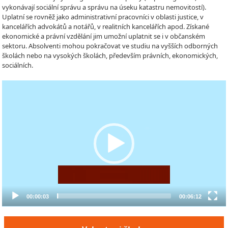
vykonávají sociální správu a správu na úseku katastru nemovitostí).
Uplatní se rovněž jako administrativní pracovníci v oblasti justice, v
kancelářích advokátů a notářů, v realitních kancelářích apod. Získané
ekonomické a právní vzdělání jim umožní uplatnit se i v občanském
sektoru. Absolventi mohou pokračovat ve studiu na vyšších odborných
školách nebo na vysokých školách, především právních, ekonomických,
sociálních.
Video
Player
00:00:03
00:06:12