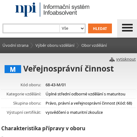
Úvodní strana
Výběr oboru vzdělání
Obor vzdělání
vytisknout
Veřejnosprávní činnost
M
Kód oboru:
68-43-M/01
Kategorie vzdělání:
Úplné střední odborné vzdělání s maturitou
Skupina oboru:
Právo, právní a veřejnosprávní činnost (Kód: 68)
Výstupní certifikát:
vysvědčení o maturitní zkoušce
Charakteristika přípravy v oboru