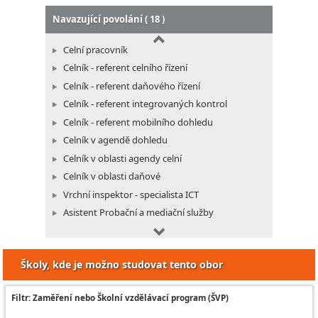
Navazující povolání ( 18 )
Celní pracovník
Celník - referent celního řízení
Celník - referent daňového řízení
Celník - referent integrovaných kontrol
Celník - referent mobilního dohledu
Celník v agendě dohledu
Celník v oblasti agendy celní
Celník v oblasti daňové
Vrchní inspektor - specialista ICT
Asistent Probační a mediační služby
Dozorčí úředník
Pracovník infocentra soudu
Školy, kde je možno studovat tento obor
Pracovník vyšší soudní podatelny
Protokolující úředník
Filtr: Zaměření nebo Školní vzdělávací program (ŠVP)
Soudní tajemník