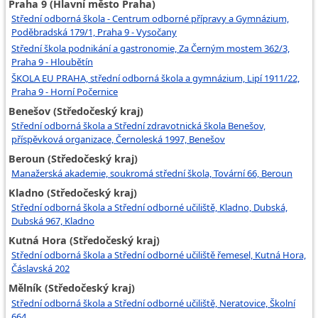
Praha 9 (Hlavní město Praha)
Střední odborná škola - Centrum odborné přípravy a Gymnázium,
Poděbradská 179/1, Praha 9 - Vysočany
Střední škola podnikání a gastronomie, Za Černým mostem 362/3,
Praha 9 - Hloubětín
ŠKOLA EU PRAHA, střední odborná škola a gymnázium, Lipí 1911/22,
Praha 9 - Horní Počernice
Benešov (Středočeský kraj)
Střední odborná škola a Střední zdravotnická škola Benešov,
příspěvková organizace, Černoleská 1997, Benešov
Beroun (Středočeský kraj)
Manažerská akademie, soukromá střední škola, Tovární 66, Beroun
Kladno (Středočeský kraj)
Střední odborná škola a Střední odborné učiliště, Kladno, Dubská,
Dubská 967, Kladno
Kutná Hora (Středočeský kraj)
Střední odborná škola a Střední odborné učiliště řemesel, Kutná Hora,
Čáslavská 202
Mělník (Středočeský kraj)
Střední odborná škola a Střední odborné učiliště, Neratovice, Školní
664