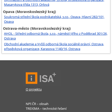
Masarykova třída 1313, Orlová
Opava (Moravskoslezský kraj)
Soukromá střední škola podnikatelská, s.r.o., Opava, Hlavní 282/101,
Opava
Ostrava-město (Moravskoslezský kraj)
AHOL - Střední odborná škola, s.r.o., náměstí Jiřího z Poděbrad 301/26,
Ostrava
Obchodní akademie a Vyšší odborná škola sociálně právní, Ostrava,
příspěvková organizace, Karasova 1140/16, Ostrava
O projektu
NPI ČR – obsah
TREXIMA – technické řešení