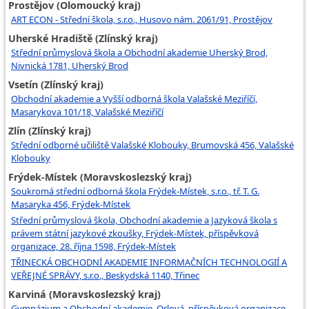
Prostějov (Olomoucký kraj)
ART ECON - Střední škola, s.r.o., Husovo nám. 2061/91, Prostějov
Uherské Hradiště (Zlínský kraj)
Střední průmyslová škola a Obchodní akademie Uherský Brod,
Nivnická 1781, Uherský Brod
Vsetín (Zlínský kraj)
Obchodní akademie a Vyšší odborná škola Valašské Meziříčí,
Masarykova 101/18, Valašské Meziříčí
Zlín (Zlínský kraj)
Střední odborné učiliště Valašské Klobouky, Brumovská 456, Valašské
Klobouky
Frýdek-Místek (Moravskoslezský kraj)
Soukromá střední odborná škola Frýdek-Místek, s.r.o., tř. T. G.
Masaryka 456, Frýdek-Místek
Střední průmyslová škola, Obchodní akademie a Jazyková škola s
právem státní jazykové zkoušky, Frýdek-Místek, příspěvková
organizace, 28. října 1598, Frýdek-Místek
TŘINECKÁ OBCHODNÍ AKADEMIE INFORMAČNÍCH TECHNOLOGIÍ A
VEŘEJNÉ SPRÁVY, s.r.o., Beskydská 1140, Třinec
Karviná (Moravskoslezský kraj)
Gymnázium a Obchodní akademie, Orlová, příspěvková organizace,