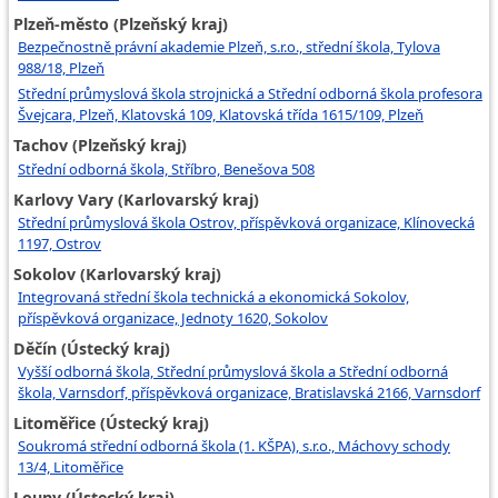
Plzeň-město (Plzeňský kraj)
Bezpečnostně právní akademie Plzeň, s.r.o., střední škola, Tylova
988/18, Plzeň
Střední průmyslová škola strojnická a Střední odborná škola profesora
Švejcara, Plzeň, Klatovská 109, Klatovská třída 1615/109, Plzeň
Tachov (Plzeňský kraj)
Střední odborná škola, Stříbro, Benešova 508
Karlovy Vary (Karlovarský kraj)
Střední průmyslová škola Ostrov, příspěvková organizace, Klínovecká
1197, Ostrov
Sokolov (Karlovarský kraj)
Integrovaná střední škola technická a ekonomická Sokolov,
příspěvková organizace, Jednoty 1620, Sokolov
Děčín (Ústecký kraj)
Vyšší odborná škola, Střední průmyslová škola a Střední odborná
škola, Varnsdorf, příspěvková organizace, Bratislavská 2166, Varnsdorf
Litoměřice (Ústecký kraj)
Soukromá střední odborná škola (1. KŠPA), s.r.o., Máchovy schody
13/4, Litoměřice
Louny (Ústecký kraj)