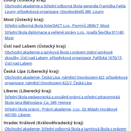
Obchodní akademie a Střední odborná škola generála Františka Fajtla,
Louny, příspěvková organizace, Osvoboditelů 380, Louny
Most (Ústecký kraj)
Střední odborná škola InterDACT s.r.o., Pionýrů 2806/7, Most
Střední škola diplomacie a veřejné správy s.r.o., Josefa Ševčíka 911/40,
Most
Ústí nad Labem (Ústecký kraj)
Obchodní akademie a jazyková škola s právem státní jazykové
zkoušky, Ústí nad Labem, příspěvková organizace, Pařížská 1670/15,
Ústí nad Labem
Česká Lípa (Liberecký kraj)
Obchodní akademie, Česká Lípa, náměstí Osvobození 422, příspěvková
organizace, náměstí Osvobození 422/2, Česká Lípa
Liberec (Liberecký kraj)
Střední škola pedagogická a sociálně právní a střední zdravotnická
škola Jana Blahoslava, č.p. 349, Hejnice
Střední škola právní - Právní akademie, s.r.o., Dr. Milady Horákové
447/60, Liberec
Hradec Králové (Královéhradecký kraj)
Obchodní akademie, Střední odborná škola a Jazyková škola s právem