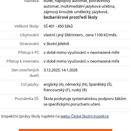
nabídka:
bufet, nápojový automat, potravinový
automat, multimediální jazyková učebna,
zájmový kroužek umělecký, jazykové,
bezbariérové prostředí školy
Velikost školy:
SŠ 401 - 450 žáků
Ubytování:
vlastní i jiný DM/intern., cena 1100 Kč/měs.
Stravování:
v školní jídelně
Přístup k PC
v době mimo vyučování: v neomezené míře
Přístup k internetu
v době mimo vyučování: v neomezené míře
Den otevřených
3.12.2025, 14.1.2026
dveří:
Cizí jazyky:
anglický (A), německý (N), španělský (Š),
francouzský (F), ruský (R)
Poznámka SŠ:
Škola poskytuje systematickou podporu žákům
se specifickými poruchami učení.
Inspekční zprávy školy najdete na
webu České školní inspekce
.