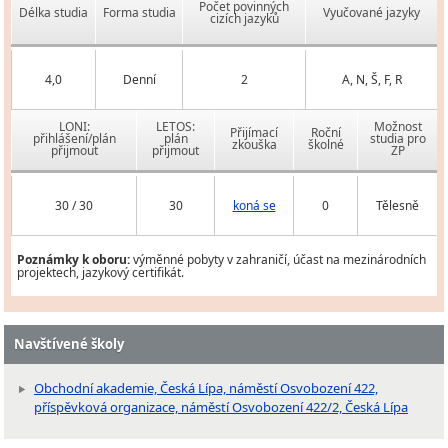
Počet povinných
Délka studia
Forma studia
Vyučované jazyky
cizích jazyků
4,0
Denní
2
A, N, Š, F, R
LONI:
LETOS:
Možnost
Přijímací
Roční
přihlášení/plán
plán
studia pro
zkouška
školné
přijmout
přijmout
ZP
30 / 30
30
koná se
0
Tělesně
Poznámky k oboru:
výměnné pobyty v zahraničí, účast na mezinárodních
projektech, jazykový certifikát.
Navštívené školy
Obchodní akademie, Česká Lípa, náměstí Osvobození 422,
příspěvková organizace, náměstí Osvobození 422/2, Česká Lípa