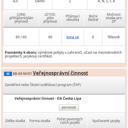
4,0
Denní
2
A, N, Š, F, R
LONI:
LETOS:
Možnost
Přijímací
Roční
přihlášení/plán
plán
studia pro
zkouška
školné
přijmout
přijmout
ZP
60 / 60
60
koná se
0
Tělesně
Poznámky k oboru:
výměnné pobyty v zahraničí, účast na mezinárodních
projektech, jazykový certifikát.
Veřejnosprávní činnost
68-43-M/01
M
Zaměření nebo Školní vzdělávací program (ŠVP)
Veřejnosprávní činnost - OA Česká Lípa
porovnat
Počet povinných
Délka studia
Forma studia
Vyučované jazyky
cizích jazyků