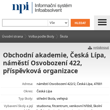
Úvodní strana
Volba podle školy
Škola
vytisknout
Obchodní akademie, Česká Lípa,
náměstí Osvobození 422,
příspěvková organizace
Adresa:
náměstí Osvobození 422/2, Česká Lípa, 47001
Okres:
Česká Lípa
Typ školy:
střední škola, veřejná
Vybavení školy a její
studovna, fitcentrum, venkovní hřiště, školní