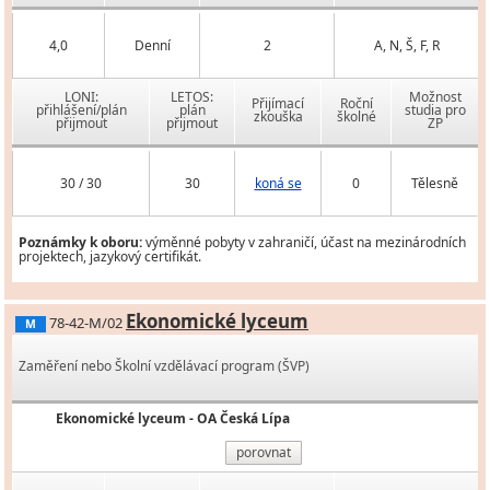
4,0
Denní
2
A, N, Š, F, R
LONI:
LETOS:
Možnost
Přijímací
Roční
přihlášení/plán
plán
studia pro
zkouška
školné
přijmout
přijmout
ZP
30 / 30
30
koná se
0
Tělesně
Poznámky k oboru:
výměnné pobyty v zahraničí, účast na mezinárodních
projektech, jazykový certifikát.
Ekonomické lyceum
78-42-M/02
M
Zaměření nebo Školní vzdělávací program (ŠVP)
Ekonomické lyceum - OA Česká Lípa
porovnat