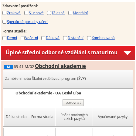
Zdravotní postižení
:
Zrakové
Sluchové
Tělesné
Mentální
Specifické poruchy učení
Forma studia
:
Denní
Večerní
Dálková
Distanční
Kombinovaná
Úplné střední odborné vzdělání s maturitou
Obchodní akademie
63-41-M/02
M
Zaměření nebo Školní vzdělávací program (ŠVP)
Obchodní akademie - OA Česká Lípa
porovnat
Počet povinných
Délka studia
Forma studia
Vyučované jazyky
cizích jazyků