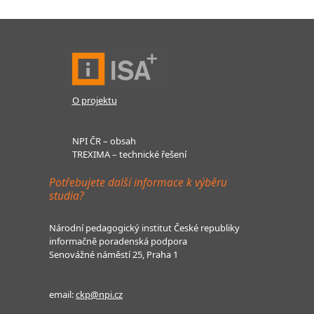
O projektu
NPI ČR – obsah
TREXIMA – technické řešení
Potřebujete další informace k výběru
studia?
Národní pedagogický institut České republiky
informačně poradenská podpora
Senovážné náměstí 25, Praha 1
email:
ckp@npi.cz