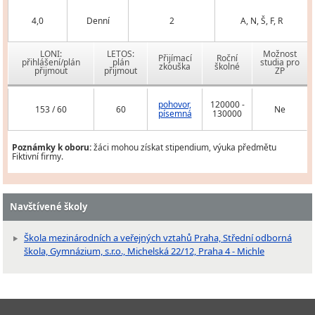
4,0
Denní
2
A, N, Š, F, R
LONI:
LETOS:
Možnost
Přijímací
Roční
přihlášení/plán
plán
studia pro
zkouška
školné
přijmout
přijmout
ZP
pohovor,
120000 -
153 / 60
60
Ne
písemná
130000
Poznámky k oboru:
žáci mohou získat stipendium, výuka předmětu
Fiktivní firmy.
Navštívené školy
Škola mezinárodních a veřejných vztahů Praha, Střední odborná
škola, Gymnázium, s.r.o., Michelská 22/12, Praha 4 - Michle