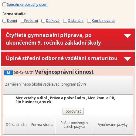
Specifické poruchy učení
Forma studia
:
Denní
Večerní
Dálková
Distanční
Kombinovaná
Čtyřletá gymnaziální příprava, po
ukončeném 9. ročníku základní školy
Úplné střední odborné vzdělání s maturitou
Veřejnosprávní činnost
68-43-M/01
M
Zaměření nebo Školní vzdělávací program (ŠVP)
Mez.vztahy.a dipl., Právo.a právní adm., Med.kom. a PR,
Fin.business,a sv.ek.
porovnat
Počet povinných
Délka studia
Forma studia
Vyučované jazyky
cizích jazyků