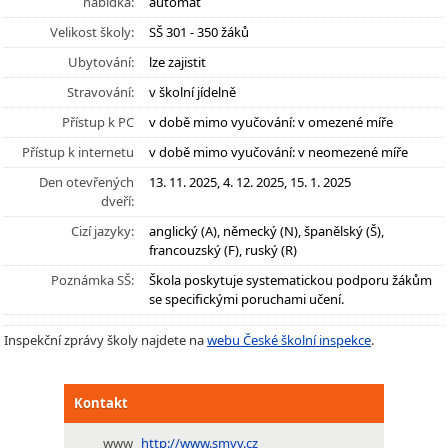
nabídka:
automat
Velikost školy:
SŠ 301 - 350 žáků
Ubytování:
lze zajistit
Stravování:
v školní jídelně
Přístup k PC
v době mimo vyučování: v omezené míře
Přístup k internetu
v době mimo vyučování: v neomezené míře
Den otevřených
13. 11. 2025, 4. 12. 2025, 15. 1. 2025
dveří:
Cizí jazyky:
anglický (A), německý (N), španělský (Š),
francouzský (F), ruský (R)
Poznámka SŠ:
Škola poskytuje systematickou podporu žákům
se specifickými poruchami učení.
Inspekční zprávy školy najdete na
webu České školní inspekce
.
Kontakt
www
http://www.smvv.cz