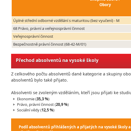
Obory
Úplné střední odborné vzdělání s maturitou (bez vyučení) - M
68 Právo, právní a veřejnosprávní činnost
Veřejnosprávní činnost
Bezpečnostně právní činnost (68-42-M/01)
Přechod absolventů na vysoké školy
Z celkového počtu absolventů dané kategorie a skupiny obor
absolventů bylo také přijato.
Absolventi se zvoleným vzděláním, kteří jsou přijati ke studi
Ekonomie (
35,3 %
)
Právo, právní činnost (
20,9 %
)
Sociální vědy (
12,5 %
)
Podíl absolventů přihlášených a přijatých na vysoké školy a