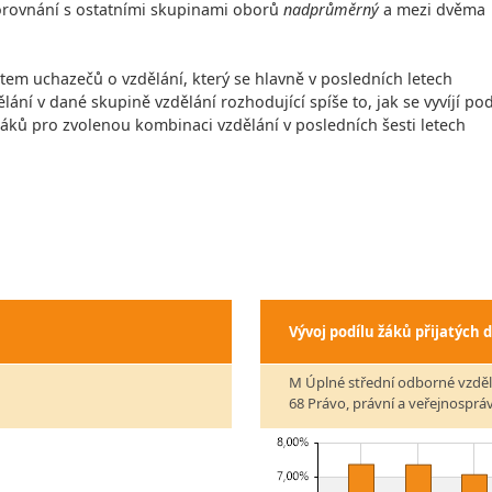
 porovnání s ostatními skupinami oborů
nadprůměrný
a mezi dvěma
čtem uchazečů o vzdělání, který se hlavně v posledních letech
lání v dané skupině vzdělání rozhodující spíše to, jak se vyvíjí pod
 žáků pro zvolenou kombinaci vzdělání v posledních šesti letech
Vývoj podílu žáků přijatých 
M Úplné střední odborné vzděl
68 Právo, právní a veřejnosprá