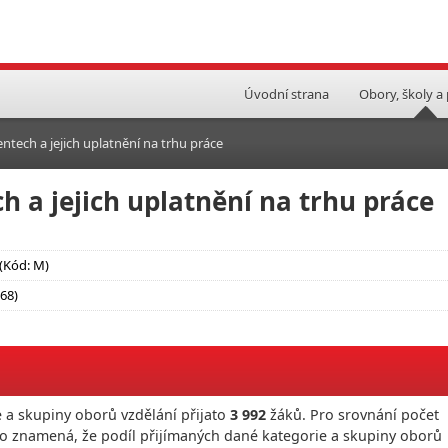
Úvodní strana
Obory, školy a
ntech a jejich uplatnění na trhu práce
h a jejich uplatnění na trhu práce
(Kód: M)
 68)
 a skupiny oborů vzdělání přijato
3 992
žáků. Pro srovnání počet
To znamená, že podíl přijímaných dané kategorie a skupiny oborů