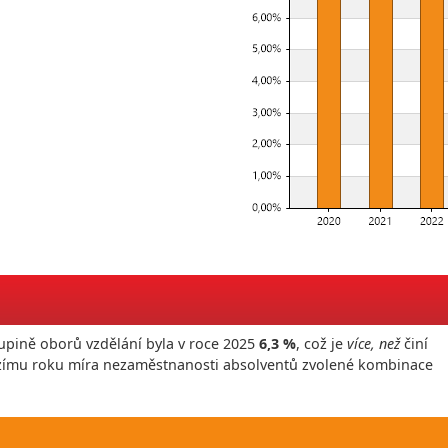
upině oborů vzdělání byla v roce
2025
6,3 %
, což je
více, než
činí
ozímu roku míra nezaměstnanosti absolventů zvolené kombinace