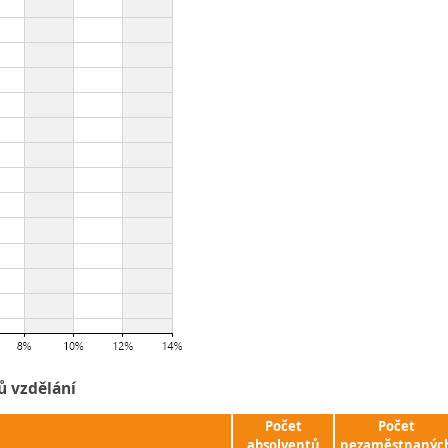
ů vzdělání
Počet
Počet
absolventů
nezaměstnanýc