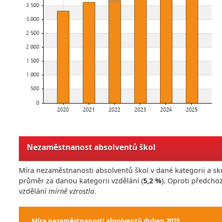
Nezaměstnanost absolventů škol
Míra nezaměstnanosti absolventů škol v dané kategorii a sk
průměr za danou kategorii vzdělání (
5,2 %
). Oproti předch
vzdělání
mírně vzrostla
.
Míra nezaměstnanosti absolventů
duben 2025