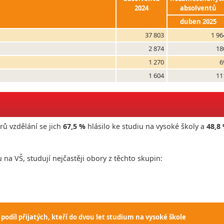
2024
absolventů
duben 2025
37 803
1 96
2 874
18
1 270
6
1 604
11
ů vzdělání se jich
67,5 %
hlásilo ke studiu na vysoké školy a
48,8
u na VŠ, studují nejčastěji obory z těchto skupin:
 podíl přijatých, kteří do dvou let studium na vysoké škole