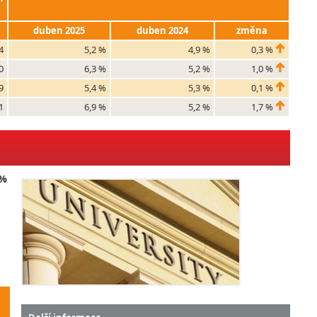
duben 2025
duben 2024
změna
4
5,2 %
4,9 %
0,3 %
0
6,3 %
5,2 %
1,0 %
9
5,4 %
5,3 %
0,1 %
1
6,9 %
5,2 %
1,7 %
 %