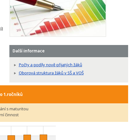
íl
Další informace
Počty a podíly nově přijatých žáků
Oborová struktura žáků v SŠ a VOŠ
do 1.ročníků
ání s maturitou
vní činnost