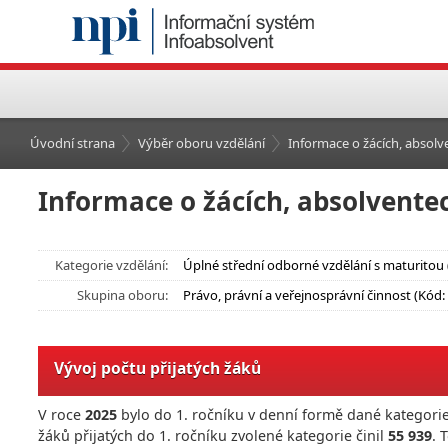
Úvodní strana
Výběr oboru vzdělání
Informace o žácích, absolve
Informace o žácích, absolventec
Kategorie vzdělání:
Úplné střední odborné vzdělání s maturitou 
Skupina oboru:
Právo, právní a veřejnosprávní činnost (Kód:
Vývoj počtu přijatých žáků
V roce
2025
bylo do 1. ročníku v denní formě dané kategorie
žáků přijatých do 1. ročníku zvolené kategorie činil
55 939
. 