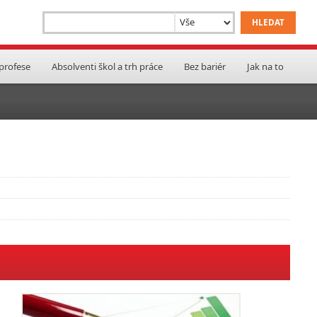
 profese
Absolventi škol a trh práce
Bez bariér
Jak na to