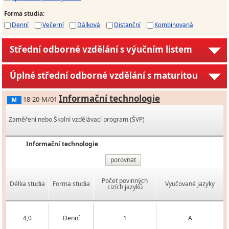
Forma studia
:
Denní
Večerní
Dálková
Distanční
Kombinovaná
Střední odborné vzdělání s výučním listem
Úplné střední odborné vzdělání s maturitou
Informační technologie
18-20-M/01
M
Zaměření nebo Školní vzdělávací program (ŠVP)
Informační technologie
porovnat
Počet povinných
Délka studia
Forma studia
Vyučované jazyky
cizích jazyků
4,0
Denní
1
A