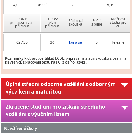
4,0
Denní
2
A, N
LONI:
LETOS:
Možnost
Přijímací
Roční
přihlášení/plán
plán
studia pro
zkouška
školné
přijmout
přijmout
ZP
62 / 30
30
koná se
0
Tělesně
Poznámky k oboru:
certifikát ECDL, příprava na státní zkoušku z psaní na
klávesnici, zpracování textu na PC, z cizího jazyka.
Úplné střední odborné vzdělání s odborným
výcvikem a maturitou
Zkrácené studium pro získání středního
vzdělání s výučním listem
Navštívené školy