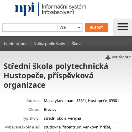
Úvodní strana
Volba podle školy
Škola
vytisknout
Střední škola polytechnická
Hustopeče, příspěvková
organizace
Adresa:
Masarykovo nám. 136/1, Hustopeče, 69301
Okres:
Břeclav
Typ školy:
střední škola, veřejná
Vybavení školy a její
studovna, fitcentrum, venkovní hřiště,