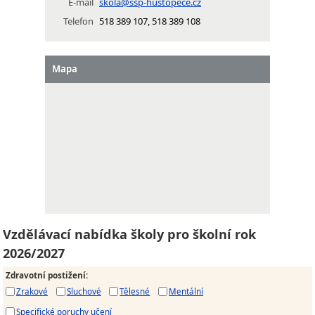
E-mail
skola@ssp-hustopece.cz
Telefon
518 389 107, 518 389 108
Mapa
Vzdělávací nabídka školy pro školní rok
2026/2027
Zdravotní postižení
:
Zrakové
Sluchové
Tělesné
Mentální
Specifické poruchy učení