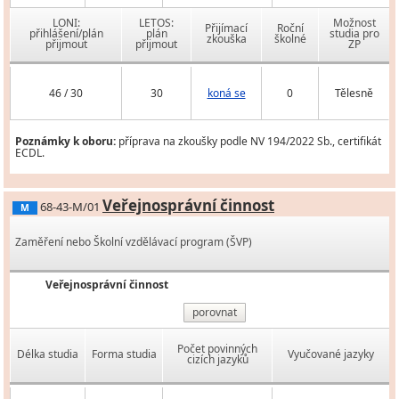
LONI:
LETOS:
Možnost
Přijímací
Roční
přihlášení/plán
plán
studia pro
zkouška
školné
přijmout
přijmout
ZP
46 / 30
30
koná se
0
Tělesně
Poznámky k oboru:
příprava na zkoušky podle NV 194/2022 Sb., certifikát
ECDL.
Veřejnosprávní činnost
68-43-M/01
M
Zaměření nebo Školní vzdělávací program (ŠVP)
Veřejnosprávní činnost
porovnat
Počet povinných
Délka studia
Forma studia
Vyučované jazyky
cizích jazyků