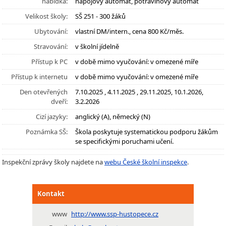
nabídka:
nápojový automat, potravinový automat
Velikost školy:
SŠ 251 - 300 žáků
Ubytování:
vlastní DM/intern., cena 800 Kč/měs.
Stravování:
v školní jídelně
Přístup k PC
v době mimo vyučování: v omezené míře
Přístup k internetu
v době mimo vyučování: v omezené míře
Den otevřených
7.10.2025 , 4.11.2025 , 29.11.2025, 10.1.2026,
dveří:
3.2.2026
Cizí jazyky:
anglický (A), německý (N)
Poznámka SŠ:
Škola poskytuje systematickou podporu žákům
se specifickými poruchami učení.
Inspekční zprávy školy najdete na
webu České školní inspekce
.
Kontakt
www
http://www.ssp-hustopece.cz