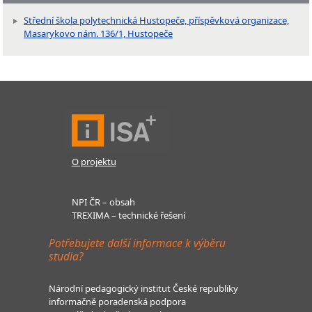
Střední škola polytechnická Hustopeče, příspěvková organizace,
Masarykovo nám. 136/1, Hustopeče
O projektu
NPI ČR – obsah
TREXIMA – technické řešení
Potřebujete další informace k výběru
studia?
Národní pedagogický institut České republiky
informačně poradenská podpora