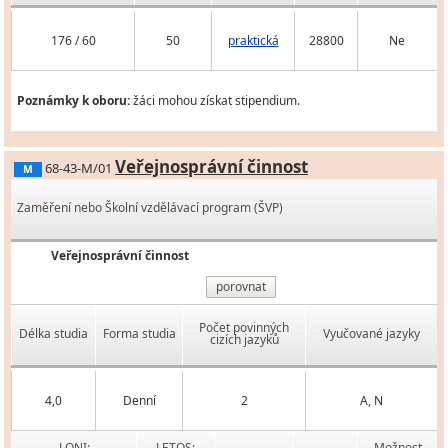
176 / 60
50
praktická
28800
Ne
Poznámky k oboru:
žáci mohou získat stipendium.
Veřejnosprávní činnost
68-43-M/01
M
Zaměření nebo Školní vzdělávací program (ŠVP)
Veřejnosprávní činnost
porovnat
Počet povinných
Délka studia
Forma studia
Vyučované jazyky
cizích jazyků
4,0
Denní
2
A, N
LONI:
LETOS:
Možnost