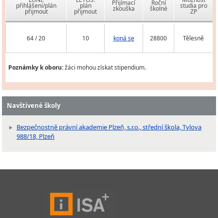
Přijímací
Roční
přihlášení/plán
plán
studia pro
zkouška
školné
přijmout
přijmout
ZP
64 / 20
10
koná se
28800
Tělesně
Poznámky k oboru:
žáci mohou získat stipendium.
Navštívené školy
Bezpečnostně právní akademie Plzeň, s.r.o., střední škola, Tylova
988/18, Plzeň