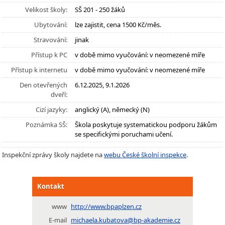
Velikost školy:
SŠ 201 - 250 žáků
Ubytování:
lze zajistit, cena 1500 Kč/měs.
Stravování:
jinak
Přístup k PC
v době mimo vyučování: v neomezené míře
Přístup k internetu
v době mimo vyučování: v neomezené míře
Den otevřených
6.12.2025, 9.1.2026
dveří:
Cizí jazyky:
anglický (A), německý (N)
Poznámka SŠ:
Škola poskytuje systematickou podporu žákům
se specifickými poruchami učení.
Inspekční zprávy školy najdete na
webu České školní inspekce
.
Kontakt
www
http://www.bpaplzen.cz
E-mail
michaela.kubatova@bp-akademie.cz