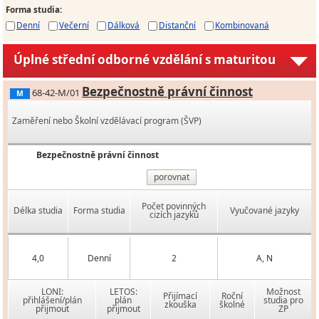
Forma studia
:
Denní
Večerní
Dálková
Distanční
Kombinovaná
Úplné střední odborné vzdělání s maturitou
Bezpečnostně právní činnost
68-42-M/01
M
Zaměření nebo Školní vzdělávací program (ŠVP)
Bezpečnostně právní činnost
porovnat
Počet povinných
Délka studia
Forma studia
Vyučované jazyky
cizích jazyků
4,0
Denní
2
A, N
LONI:
LETOS:
Možnost
Přijímací
Roční
přihlášení/plán
plán
studia pro
zkouška
školné
přijmout
přijmout
ZP