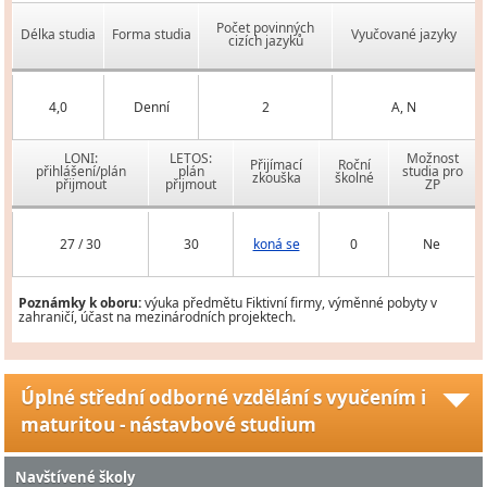
Počet povinných
Délka studia
Forma studia
Vyučované jazyky
cizích jazyků
4,0
Denní
2
A, N
LONI:
LETOS:
Možnost
Přijímací
Roční
přihlášení/plán
plán
studia pro
zkouška
školné
přijmout
přijmout
ZP
27 / 30
30
koná se
0
Ne
Poznámky k oboru:
výuka předmětu Fiktivní firmy, výměnné pobyty v
zahraničí, účast na mezinárodních projektech.
Úplné střední odborné vzdělání s vyučením i
maturitou - nástavbové studium
Navštívené školy