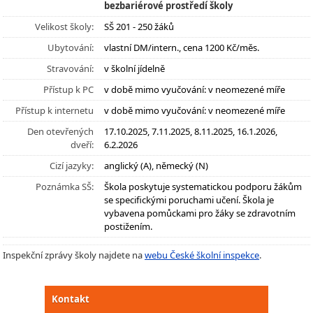
bezbariérové prostředí školy
Velikost školy:
SŠ 201 - 250 žáků
Ubytování:
vlastní DM/intern., cena 1200 Kč/měs.
Stravování:
v školní jídelně
Přístup k PC
v době mimo vyučování: v neomezené míře
Přístup k internetu
v době mimo vyučování: v neomezené míře
Den otevřených
17.10.2025, 7.11.2025, 8.11.2025, 16.1.2026,
dveří:
6.2.2026
Cizí jazyky:
anglický (A), německý (N)
Poznámka SŠ:
Škola poskytuje systematickou podporu žákům
se specifickými poruchami učení. Škola je
vybavena pomůckami pro žáky se zdravotním
postižením.
Inspekční zprávy školy najdete na
webu České školní inspekce
.
Kontakt