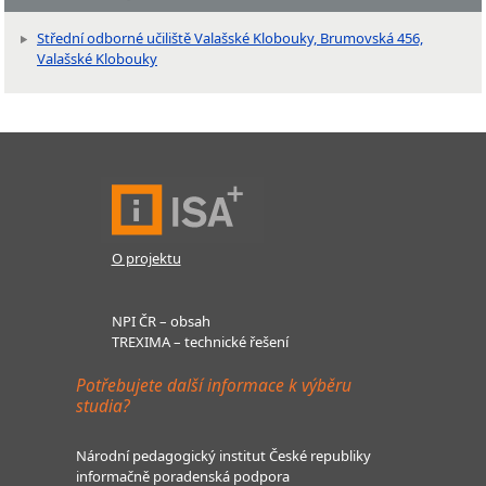
Střední odborné učiliště Valašské Klobouky, Brumovská 456,
Valašské Klobouky
O projektu
NPI ČR – obsah
TREXIMA – technické řešení
Potřebujete další informace k výběru
studia?
Národní pedagogický institut České republiky
informačně poradenská podpora