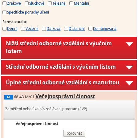
Zrakové
Sluchové
Tělesné
Mentální
Specifické poruchy učení
Forma studia
:
Denní
Večerní
Dálková
Distanční
Kombinovaná
Nižší střední odborné vzdělání s výučním
listem
Střední odborné vzdělání s výučním listem
Úplné střední odborné vzdělání s maturitou
Veřejnosprávní činnost
68-43-M/01
M
Zaměření nebo Školní vzdělávací program (ŠVP)
Veřejnosprávní činnost
porovnat