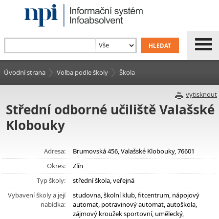
Úvodní strana
Volba podle školy
Škola
vytisknout
Střední odborné učiliště Valašské
Klobouky
Adresa:
Brumovská 456, Valašské Klobouky, 76601
Okres:
Zlín
Typ školy:
střední škola, veřejná
Vybavení školy a její
studovna, školní klub, fitcentrum, nápojový
nabídka:
automat, potravinový automat, autoškola,
zájmový kroužek sportovní, umělecký,