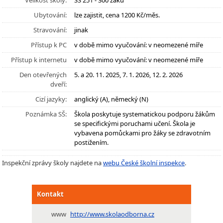
Velikost školy:
SŠ 251 - 300 žáků
Ubytování:
lze zajistit, cena 1200 Kč/měs.
Stravování:
jinak
Přístup k PC
v době mimo vyučování: v neomezené míře
Přístup k internetu
v době mimo vyučování: v neomezené míře
Den otevřených
5. a 20. 11. 2025, 7. 1. 2026, 12. 2. 2026
dveří:
Cizí jazyky:
anglický (A), německý (N)
Poznámka SŠ:
Škola poskytuje systematickou podporu žákům
se specifickými poruchami učení. Škola je
vybavena pomůckami pro žáky se zdravotním
postižením.
Inspekční zprávy školy najdete na
webu České školní inspekce
.
Kontakt
www
http://www.skolaodborna.cz