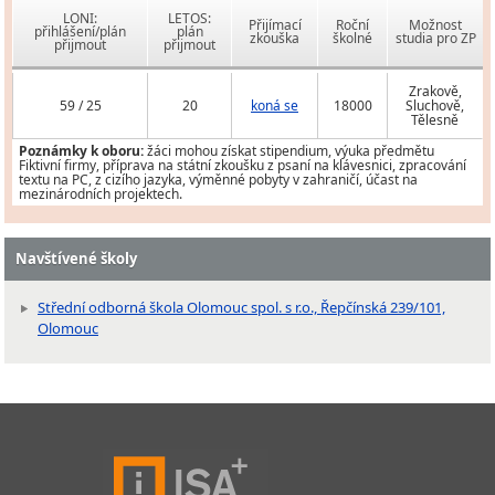
LONI:
LETOS:
Přijímací
Roční
Možnost
přihlášení/plán
plán
zkouška
školné
studia pro ZP
přijmout
přijmout
Zrakově,
59 / 25
20
koná se
18000
Sluchově,
Tělesně
Poznámky k oboru:
žáci mohou získat stipendium, výuka předmětu
Fiktivní firmy, příprava na státní zkoušku z psaní na klávesnici, zpracování
textu na PC, z cizího jazyka, výměnné pobyty v zahraničí, účast na
mezinárodních projektech.
Navštívené školy
Střední odborná škola Olomouc spol. s r.o., Řepčínská 239/101,
Olomouc