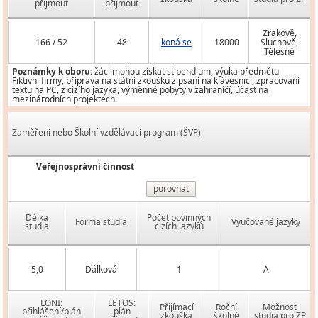
přijmout
přijmout
Zrakově,
166 / 52
48
koná se
18000
Sluchově,
Tělesně
Poznámky k oboru:
žáci mohou získat stipendium, výuka předmětu
Fiktivní firmy, příprava na státní zkoušku z psaní na klávesnici, zpracování
textu na PC, z cizího jazyka, výměnné pobyty v zahraničí, účast na
mezinárodních projektech.
Zaměření nebo Školní vzdělávací program (ŠVP)
Veřejnosprávní činnost
porovnat
Délka
Počet povinných
Forma studia
Vyučované jazyky
studia
cizích jazyků
5,0
Dálková
1
A
LONI:
LETOS:
Přijímací
Roční
Možnost
přihlášení/plán
plán
zkouška
školné
studia pro ZP