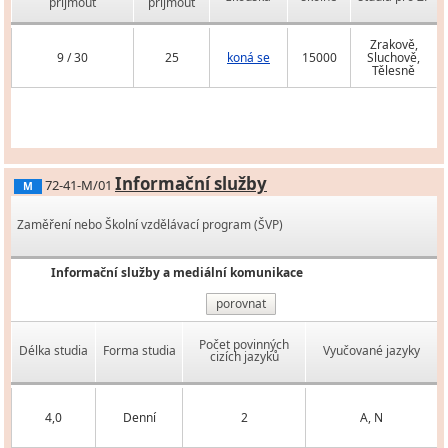
přijmout
přijmout
Zrakově,
9 / 30
25
koná se
15000
Sluchově,
Tělesně
Informační služby
72-41-M/01
M
Zaměření nebo Školní vzdělávací program (ŠVP)
Informační služby a mediální komunikace
porovnat
Počet povinných
Délka studia
Forma studia
Vyučované jazyky
cizích jazyků
4,0
Denní
2
A, N