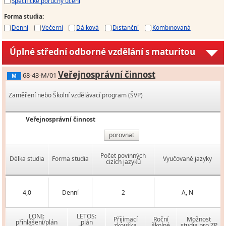
Specifické poruchy učení
Forma studia
:
Denní
Večerní
Dálková
Distanční
Kombinovaná
Úplné střední odborné vzdělání s maturitou
Veřejnosprávní činnost
68-43-M/01
M
Zaměření nebo Školní vzdělávací program (ŠVP)
Veřejnosprávní činnost
porovnat
Počet povinných
Délka studia
Forma studia
Vyučované jazyky
cizích jazyků
4,0
Denní
2
A, N
LONI:
LETOS:
Přijímací
Roční
Možnost
přihlášení/plán
plán
zkouška
školné
studia pro ZP