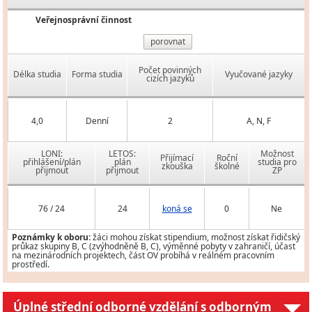
Veřejnosprávní činnost
porovnat
Počet povinných
Délka studia
Forma studia
Vyučované jazyky
cizích jazyků
4,0
Denní
2
A, N, F
LONI:
LETOS:
Možnost
Přijímací
Roční
přihlášení/plán
plán
studia pro
zkouška
školné
přijmout
přijmout
ZP
76 / 24
24
koná se
0
Ne
Poznámky k oboru:
žáci mohou získat stipendium, možnost získat řidičský
průkaz skupiny B, C (zvýhodněně B, C), výměnné pobyty v zahraničí, účast
na mezinárodních projektech, část OV probíhá v reálném pracovním
prostředí.
Úplné střední odborné vzdělání s odborným