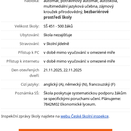
nabídka:
automat, potravinový automat, autoškola,
multimediální jazyková učebna, zájmový
kroužek přírodovědný,
bezbariérové
prostředí školy
Velikost školy:
SŠ 451 - 500 žáků
Ubytování:
škola nezajišťuje
Stravování:
v školní jídelně
Přístup k PC
v době mimo vyučování: v omezené míře
Přístup k internetu
v době mimo vyučování: v omezené míře
Den otevřených
21.11.2025, 22.11.2025
dveří:
Cizí jazyky:
anglický (A), německý (N), francouzský (F)
Poznámka SŠ:
Škola poskytuje systematickou podporu žákům
se specifickými poruchami učení. Plánujeme:
7842M02 Ekonomické lyceum.
Inspekční zprávy školy najdete na
webu České školní inspekce
.