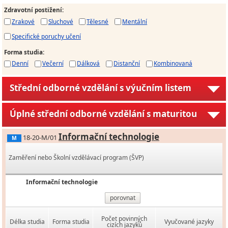
Zdravotní postižení
:
Zrakové
Sluchové
Tělesné
Mentální
Specifické poruchy učení
Forma studia
:
Denní
Večerní
Dálková
Distanční
Kombinovaná
Střední odborné vzdělání s výučním listem
Úplné střední odborné vzdělání s maturitou
Informační technologie
18-20-M/01
M
Zaměření nebo Školní vzdělávací program (ŠVP)
Informační technologie
porovnat
Počet povinných
Délka studia
Forma studia
Vyučované jazyky
cizích jazyků