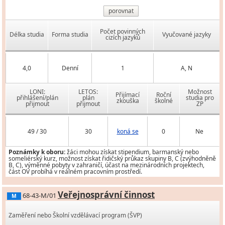
porovnat
Počet povinných
Délka studia
Forma studia
Vyučované jazyky
cizích jazyků
4,0
Denní
1
A, N
LONI:
LETOS:
Možnost
Přijímací
Roční
přihlášení/plán
plán
studia pro
zkouška
školné
přijmout
přijmout
ZP
49 / 30
30
koná se
0
Ne
Poznámky k oboru:
žáci mohou získat stipendium, barmanský nebo
someliérský kurz, možnost získat řidičský průkaz skupiny B, C (zvýhodněně
B, C), výměnné pobyty v zahraničí, účast na mezinárodních projektech,
část OV probíhá v reálném pracovním prostředí.
Veřejnosprávní činnost
68-43-M/01
M
Zaměření nebo Školní vzdělávací program (ŠVP)