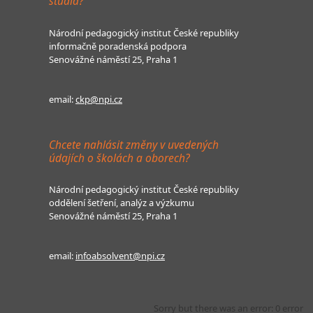
studia?
Národní pedagogický institut České republiky
informačně poradenská podpora
Senovážné náměstí 25, Praha 1
email:
ckp@npi.cz
Chcete nahlásit změny v uvedených
údajích o školách a oborech?
Národní pedagogický institut České republiky
oddělení šetření, analýz a výzkumu
Senovážné náměstí 25, Praha 1
email:
infoabsolvent@npi.cz
Sorry but there was an error: 0 error