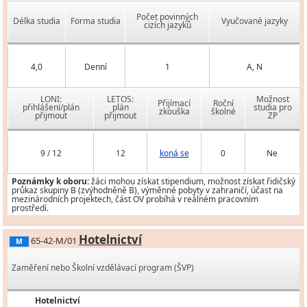
Počet povinných
Délka studia
Forma studia
Vyučované jazyky
cizích jazyků
4,0
Denní
1
A, N
LONI:
LETOS:
Možnost
Přijímací
Roční
přihlášení/plán
plán
studia pro
zkouška
školné
přijmout
přijmout
ZP
9 / 12
12
koná se
0
Ne
Poznámky k oboru:
žáci mohou získat stipendium, možnost získat řidičský
průkaz skupiny B (zvýhodněně B), výměnné pobyty v zahraničí, účast na
mezinárodních projektech, část OV probíhá v reálném pracovním
prostředí.
Hotelnictví
65-42-M/01
M
Zaměření nebo Školní vzdělávací program (ŠVP)
Hotelnictví