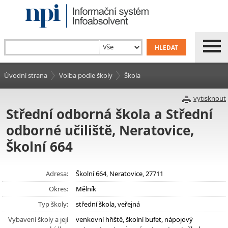
Úvodní strana
Volba podle školy
Škola
vytisknout
Střední odborná škola a Střední
odborné učiliště, Neratovice,
Školní 664
Adresa:
Školní 664, Neratovice, 27711
Okres:
Mělník
Typ školy:
střední škola, veřejná
Vybavení školy a její
venkovní hřiště, školní bufet, nápojový