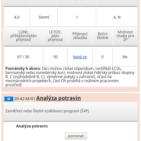
4,0
Denní
1
A, N
LONI:
LETOS:
Možnost
Přijímací
Roční
přihlášení/plán
plán
studia pro
zkouška
školné
přijmout
přijmout
ZP
67 / 30
30
koná se
0
Ne
Poznámky k oboru:
žáci mohou získat stipendium, certifikát ECDL,
barmanský nebo someliérský kurz, možnost získat řidičský průkaz skupiny
B, C (zvýhodněně B, C), výměnné pobyty v zahraničí, účast na
mezinárodních projektech, část OV probíhá v reálném pracovním
prostředí.
Analýza potravin
29-42-M/01
M
Zaměření nebo Školní vzdělávací program (ŠVP)
Analýza potravin
porovnat