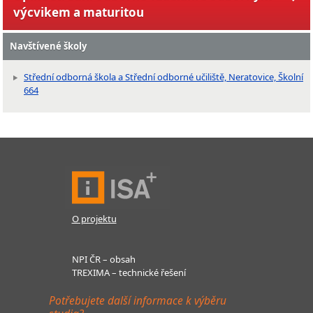
výcvikem a maturitou
Navštívené školy
Střední odborná škola a Střední odborné učiliště, Neratovice, Školní
664
O projektu
NPI ČR – obsah
TREXIMA – technické řešení
Potřebujete další informace k výběru