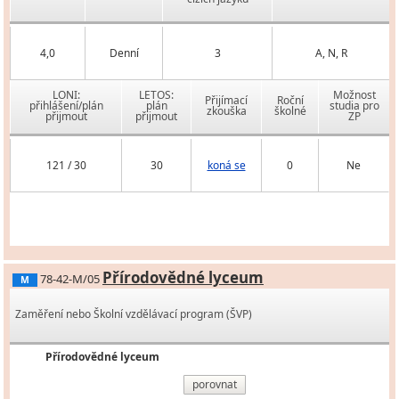
4,0
Denní
3
A, N, R
LONI:
LETOS:
Možnost
Přijímací
Roční
přihlášení/plán
plán
studia pro
zkouška
školné
přijmout
přijmout
ZP
121 / 30
30
koná se
0
Ne
Přírodovědné lyceum
78-42-M/05
M
Zaměření nebo Školní vzdělávací program (ŠVP)
Přírodovědné lyceum
porovnat