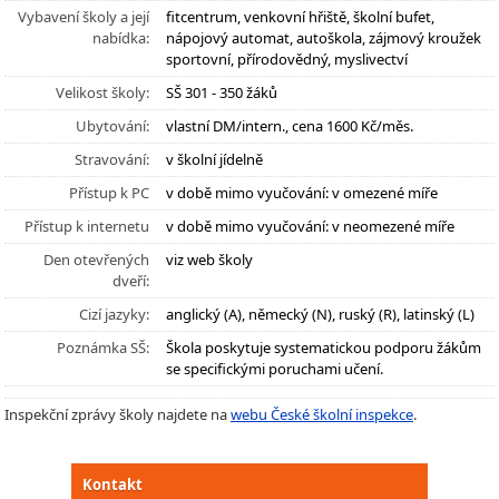
Vybavení školy a její
fitcentrum, venkovní hřiště, školní bufet,
nabídka:
nápojový automat, autoškola, zájmový kroužek
sportovní, přírodovědný, myslivectví
Velikost školy:
SŠ 301 - 350 žáků
Ubytování:
vlastní DM/intern., cena 1600 Kč/měs.
Stravování:
v školní jídelně
Přístup k PC
v době mimo vyučování: v omezené míře
Přístup k internetu
v době mimo vyučování: v neomezené míře
Den otevřených
viz web školy
dveří:
Cizí jazyky:
anglický (A), německý (N), ruský (R), latinský (L)
Poznámka SŠ:
Škola poskytuje systematickou podporu žákům
se specifickými poruchami učení.
Inspekční zprávy školy najdete na
webu České školní inspekce
.
Kontakt