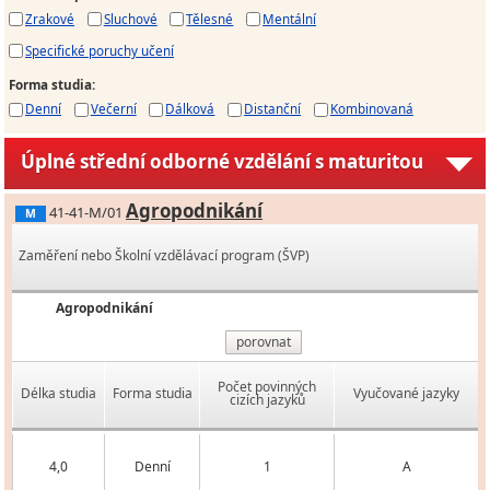
Zrakové
Sluchové
Tělesné
Mentální
Specifické poruchy učení
Forma studia
:
Denní
Večerní
Dálková
Distanční
Kombinovaná
Úplné střední odborné vzdělání s maturitou
Agropodnikání
41-41-M/01
M
Zaměření nebo Školní vzdělávací program (ŠVP)
Agropodnikání
porovnat
Počet povinných
Délka studia
Forma studia
Vyučované jazyky
cizích jazyků
4,0
Denní
1
A