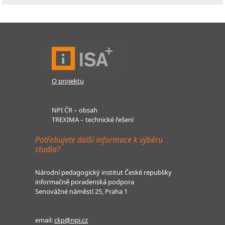
O projektu
NPI ČR – obsah
TREXIMA – technické řešení
Potřebujete další informace k výběru
studia?
Národní pedagogický institut České republiky
informačně poradenská podpora
Senovážné náměstí 25, Praha 1
email:
ckp@npi.cz