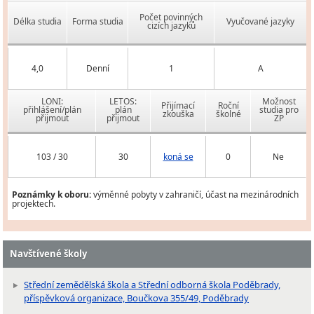
Počet povinných
Délka studia
Forma studia
Vyučované jazyky
cizích jazyků
4,0
Denní
1
A
LONI:
LETOS:
Možnost
Přijímací
Roční
přihlášení/plán
plán
studia pro
zkouška
školné
přijmout
přijmout
ZP
103 / 30
30
koná se
0
Ne
Poznámky k oboru:
výměnné pobyty v zahraničí, účast na mezinárodních
projektech.
Navštívené školy
Střední zemědělská škola a Střední odborná škola Poděbrady,
příspěvková organizace, Boučkova 355/49, Poděbrady