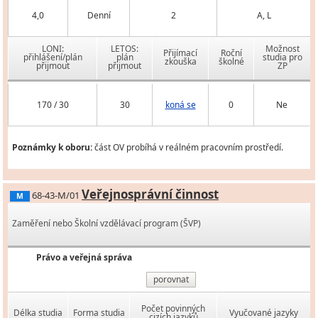
4,0
Denní
2
A, L
LONI:
LETOS:
Možnost
Přijímací
Roční
přihlášení/plán
plán
studia pro
zkouška
školné
přijmout
přijmout
ZP
170 / 30
30
koná se
0
Ne
Poznámky k oboru:
část OV probíhá v reálném pracovním prostředí.
Veřejnosprávní činnost
68-43-M/01
M
Zaměření nebo Školní vzdělávací program (ŠVP)
Právo a veřejná správa
porovnat
Počet povinných
Délka studia
Forma studia
Vyučované jazyky
cizích jazyků