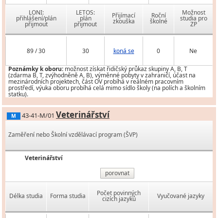
LONI:
LETOS:
Možnost
Přijímací
Roční
přihlášení/plán
plán
studia pro
zkouška
školné
přijmout
přijmout
ZP
89 / 30
30
koná se
0
Ne
Poznámky k oboru:
možnost získat řidičský průkaz skupiny A, B, T
(zdarma B, T, zvýhodněně A, B), výměnné pobyty v zahraničí, účast na
mezinárodních projektech, část OV probíhá v reálném pracovním
prostředí, výuka oboru probíhá celá mimo sídlo školy (na polích a školním
statku).
Veterinářství
43-41-M/01
M
Zaměření nebo Školní vzdělávací program (ŠVP)
Veterinářství
porovnat
Počet povinných
Délka studia
Forma studia
Vyučované jazyky
cizích jazyků