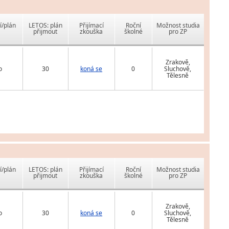
í/plán
LETOS: plán
Přijímací
Roční
Možnost studia
přijmout
zkouška
školné
pro ZP
Zrakově,
o
30
koná se
0
Sluchově,
Tělesně
í/plán
LETOS: plán
Přijímací
Roční
Možnost studia
přijmout
zkouška
školné
pro ZP
Zrakově,
o
30
koná se
0
Sluchově,
Tělesně