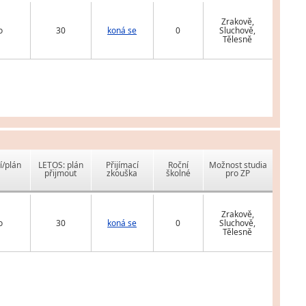
Zrakově,
o
30
koná se
0
Sluchově,
Tělesně
í/plán
LETOS: plán
Přijímací
Roční
Možnost studia
přijmout
zkouška
školné
pro ZP
Zrakově,
o
30
koná se
0
Sluchově,
Tělesně