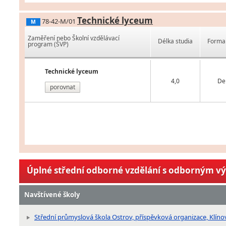
Technické lyceum
78-42-M/01
M
Zaměření nebo Školní vzdělávací
Délka studia
Forma 
program (ŠVP)
Technické lyceum
4,0
De
porovnat
Úplné střední odborné vzdělání s odborným v
Navštívené školy
Střední průmyslová škola Ostrov, příspěvková organizace, Klíno