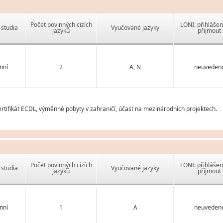
Počet povinných cizích
LONI: přihlášen
studia
Vyučované jazyky
jazyků
přijmout
nní
2
A, N
neuveden
tifikát ECDL, výměnné pobyty v zahraničí, účast na mezinárodních projektech.
Počet povinných cizích
LONI: přihlášen
studia
Vyučované jazyky
jazyků
přijmout
nní
1
A
neuveden