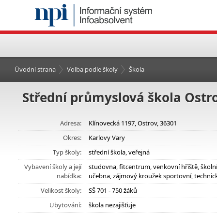
Úvodní strana
Volba podle školy
Škola
Střední průmyslová škola Ostr
Adresa:
Klínovecká 1197, Ostrov, 36301
Okres:
Karlovy Vary
Typ školy:
střední škola, veřejná
Vybavení školy a její
studovna, fitcentrum, venkovní hřiště, škol
nabídka:
učebna, zájmový kroužek sportovní, technic
Velikost školy:
SŠ 701 - 750 žáků
Ubytování:
škola nezajišťuje