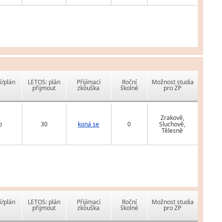
í/plán
LETOS: plán
Přijímací
Roční
Možnost studia
přijmout
zkouška
školné
pro ZP
Zrakově,
o
30
koná se
0
Sluchově,
Tělesně
í/plán
LETOS: plán
Přijímací
Roční
Možnost studia
přijmout
zkouška
školné
pro ZP