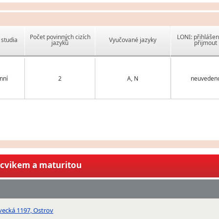
Počet povinných cizích
LONI: přihlášen
studia
Vyučované jazyky
jazyků
přijmout
nní
2
A, N
neuveden
ýcvikem a maturitou
vecká 1197, Ostrov