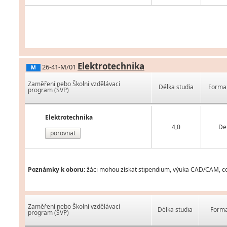
Elektrotechnika
26-41-M/01
M
Zaměření nebo Školní vzdělávací
Délka studia
Forma 
program (ŠVP)
Elektrotechnika
4,0
De
porovnat
Poznámky k oboru:
žáci mohou získat stipendium, výuka CAD/CAM, cer
Zaměření nebo Školní vzdělávací
Délka studia
Forma
program (ŠVP)