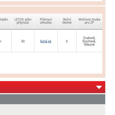
í/plán
LETOS: plán
Přijímací
Roční
Možnost studia
přijmout
zkouška
školné
pro ZP
Zrakově,
o
30
koná se
0
Sluchově,
Tělesně