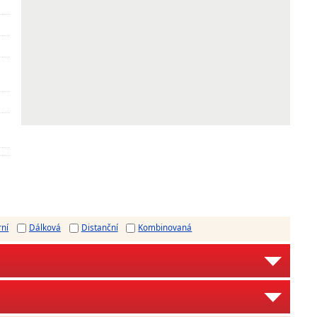
rní
Dálková
Distanční
Kombinovaná