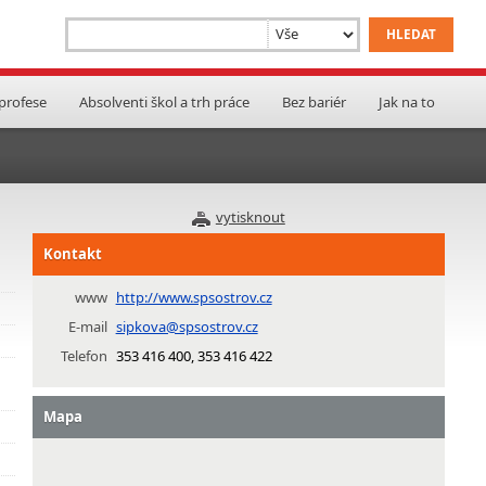
 profese
Absolventi škol a trh práce
Bez bariér
Jak na to
vytisknout
Kontakt
www
http://www.spsostrov.cz
E-mail
sipkova@spsostrov.cz
Telefon
353 416 400, 353 416 422
Mapa