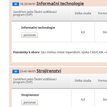
Informační technologie
18-20-M/01
M
Zaměření nebo Školní vzdělávací
Délka studia
Forma 
program (ŠVP)
Informační technologie
4,0
De
porovnat
Poznámky k oboru:
žáci mohou získat stipendium, výuka CAD/CAM, cer
Strojírenství
23-41-M/01
M
Zaměření nebo Školní vzdělávací
Délka studia
Forma 
program (ŠVP)
Strojírenství
4,0
De
porovnat