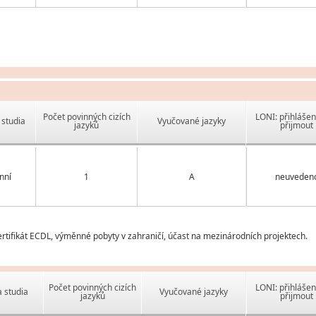
Počet povinných cizích
LONI: přihlášen
studia
Vyučované jazyky
jazyků
přijmout
nní
1
A
neuveden
tifikát ECDL, výměnné pobyty v zahraničí, účast na mezinárodních projektech.
Počet povinných cizích
LONI: přihlášen
 studia
Vyučované jazyky
jazyků
přijmout