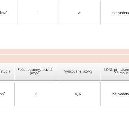
ková
1
A
neuveden
Počet povinných cizích
LONI: přihlášen
studia
Vyučované jazyky
jazyků
přijmout
nní
2
A, N
neuveden