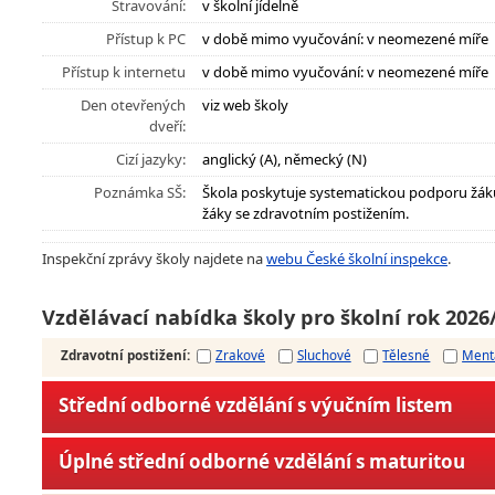
Stravování:
v školní jídelně
Přístup k PC
v době mimo vyučování: v neomezené míře
Přístup k internetu
v době mimo vyučování: v neomezené míře
Den otevřených
viz web školy
dveří:
Cizí jazyky:
anglický (A), německý (N)
Poznámka SŠ:
Škola poskytuje systematickou podporu žák
žáky se zdravotním postižením.
Inspekční zprávy školy najdete na
webu České školní inspekce
.
Vzdělávací nabídka školy pro školní rok 2026
Zdravotní postižení
:
Zrakové
Sluchové
Tělesné
Ment
Střední odborné vzdělání s výučním listem
Úplné střední odborné vzdělání s maturitou