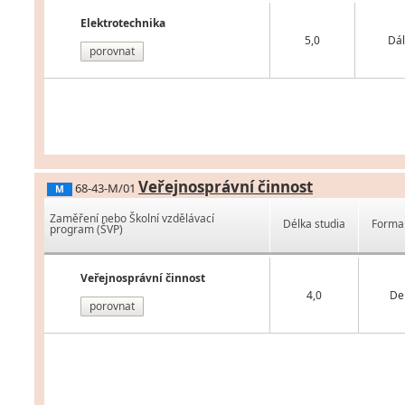
Elektrotechnika
5,0
Dál
porovnat
Veřejnosprávní činnost
68-43-M/01
M
Zaměření nebo Školní vzdělávací
Délka studia
Forma 
program (ŠVP)
Veřejnosprávní činnost
4,0
De
porovnat