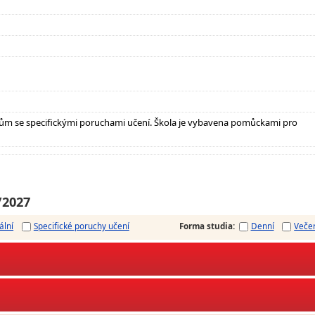
ům se specifickými poruchami učení. Škola je vybavena pomůckami pro
/2027
ální
Specifické poruchy učení
Forma studia
:
Denní
Veče