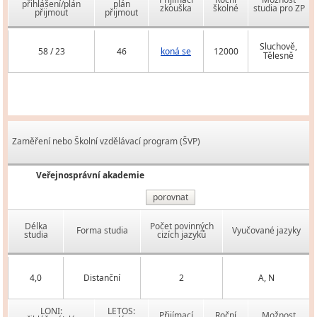
přihlášení/plán
plán
zkouška
školné
studia pro ZP
přijmout
přijmout
Sluchově,
58 / 23
46
koná se
12000
Tělesně
Zaměření nebo Školní vzdělávací program (ŠVP)
Veřejnosprávní akademie
porovnat
Délka
Počet povinných
Forma studia
Vyučované jazyky
studia
cizích jazyků
4,0
Distanční
2
A, N
LONI:
LETOS:
Přijímací
Roční
Možnost