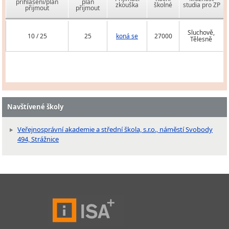
přihlášení/plán
plán
zkouška
školné
studia pro ZP
přijmout
přijmout
Sluchově,
10 / 25
25
koná se
27000
Tělesně
Navštívené školy
Veřejnosprávní akademie a střední škola, s.r.o., náměstí Svobody
494, Strážnice