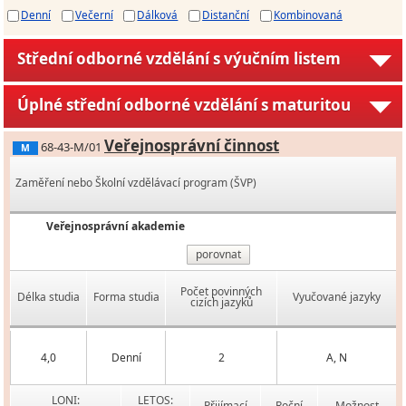
Denní
Večerní
Dálková
Distanční
Kombinovaná
Střední odborné vzdělání s výučním listem
Úplné střední odborné vzdělání s maturitou
Veřejnosprávní činnost
68-43-M/01
M
Zaměření nebo Školní vzdělávací program (ŠVP)
Veřejnosprávní akademie
porovnat
Počet povinných
Délka studia
Forma studia
Vyučované jazyky
cizích jazyků
4,0
Denní
2
A, N
LONI:
LETOS:
Přijímací
Roční
Možnost