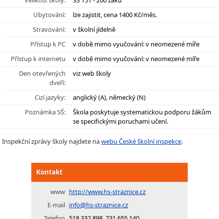
Velikost školy:
SŠ 151 - 200 žáků
Ubytování:
lze zajistit, cena 1400 Kč/měs.
Stravování:
v školní jídelně
Přístup k PC
v době mimo vyučování: v neomezené míře
Přístup k internetu
v době mimo vyučování: v neomezené míře
Den otevřených
viz web školy
dveří:
Cizí jazyky:
anglický (A), německý (N)
Poznámka SŠ:
Škola poskytuje systematickou podporu žákům
se specifickými poruchami učení.
Inspekční zprávy školy najdete na
webu České školní inspekce
.
Kontakt
www
http://www.hs-straznice.cz
E-mail
info@hs-straznice.cz
Telefon
518 332 898, 731 655 140