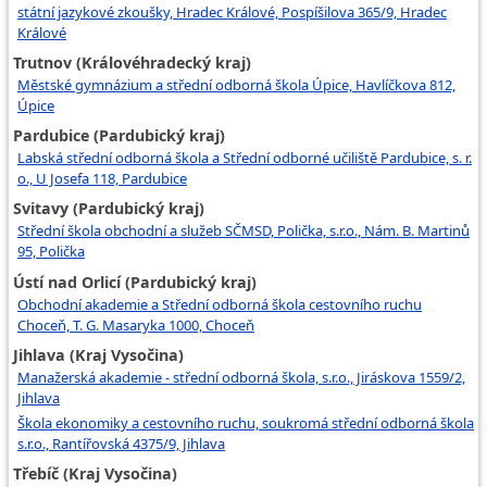
státní jazykové zkoušky, Hradec Králové, Pospíšilova 365/9, Hradec
Králové
Trutnov (Královéhradecký kraj)
Městské gymnázium a střední odborná škola Úpice, Havlíčkova 812,
Úpice
Pardubice (Pardubický kraj)
Labská střední odborná škola a Střední odborné učiliště Pardubice, s. r.
o., U Josefa 118, Pardubice
Svitavy (Pardubický kraj)
Střední škola obchodní a služeb SČMSD, Polička, s.r.o., Nám. B. Martinů
95, Polička
Ústí nad Orlicí (Pardubický kraj)
Obchodní akademie a Střední odborná škola cestovního ruchu
Choceň, T. G. Masaryka 1000, Choceň
Jihlava (Kraj Vysočina)
Manažerská akademie - střední odborná škola, s.r.o., Jiráskova 1559/2,
Jihlava
Škola ekonomiky a cestovního ruchu, soukromá střední odborná škola
s.r.o., Rantířovská 4375/9, Jihlava
Třebíč (Kraj Vysočina)