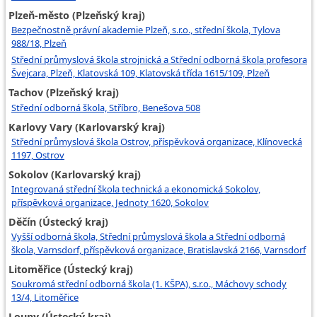
Plzeň-město (Plzeňský kraj)
Bezpečnostně právní akademie Plzeň, s.r.o., střední škola, Tylova
988/18, Plzeň
Střední průmyslová škola strojnická a Střední odborná škola profesora
Švejcara, Plzeň, Klatovská 109, Klatovská třída 1615/109, Plzeň
Tachov (Plzeňský kraj)
Střední odborná škola, Stříbro, Benešova 508
Karlovy Vary (Karlovarský kraj)
Střední průmyslová škola Ostrov, příspěvková organizace, Klínovecká
1197, Ostrov
Sokolov (Karlovarský kraj)
Integrovaná střední škola technická a ekonomická Sokolov,
příspěvková organizace, Jednoty 1620, Sokolov
Děčín (Ústecký kraj)
Vyšší odborná škola, Střední průmyslová škola a Střední odborná
škola, Varnsdorf, příspěvková organizace, Bratislavská 2166, Varnsdorf
Litoměřice (Ústecký kraj)
Soukromá střední odborná škola (1. KŠPA), s.r.o., Máchovy schody
13/4, Litoměřice
Louny (Ústecký kraj)