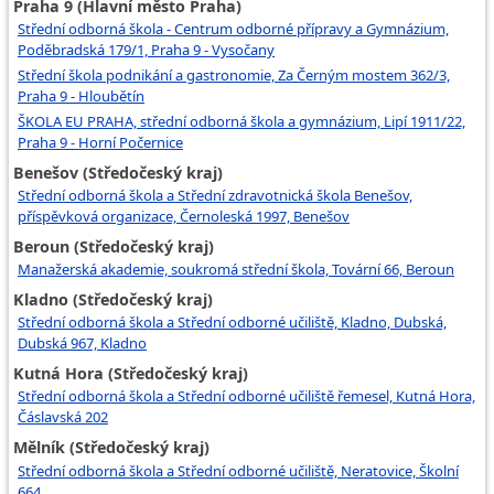
Praha 9 (Hlavní město Praha)
Střední odborná škola - Centrum odborné přípravy a Gymnázium,
Poděbradská 179/1, Praha 9 - Vysočany
Střední škola podnikání a gastronomie, Za Černým mostem 362/3,
Praha 9 - Hloubětín
ŠKOLA EU PRAHA, střední odborná škola a gymnázium, Lipí 1911/22,
Praha 9 - Horní Počernice
Benešov (Středočeský kraj)
Střední odborná škola a Střední zdravotnická škola Benešov,
příspěvková organizace, Černoleská 1997, Benešov
Beroun (Středočeský kraj)
Manažerská akademie, soukromá střední škola, Tovární 66, Beroun
Kladno (Středočeský kraj)
Střední odborná škola a Střední odborné učiliště, Kladno, Dubská,
Dubská 967, Kladno
Kutná Hora (Středočeský kraj)
Střední odborná škola a Střední odborné učiliště řemesel, Kutná Hora,
Čáslavská 202
Mělník (Středočeský kraj)
Střední odborná škola a Střední odborné učiliště, Neratovice, Školní
664