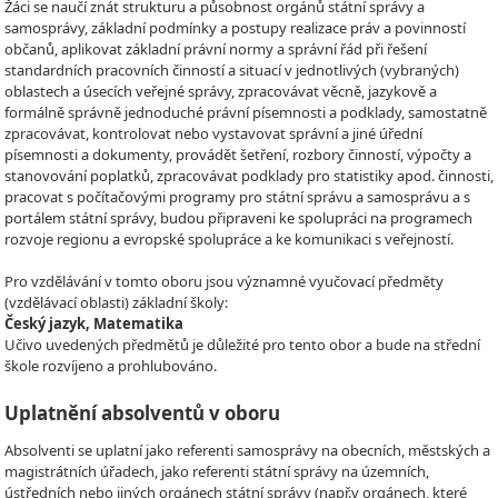
Žáci se naučí znát strukturu a působnost orgánů státní správy a
samosprávy, základní podmínky a postupy realizace práv a povinností
občanů, aplikovat základní právní normy a správní řád při řešení
standardních pracovních činností a situací v jednotlivých (vybraných)
oblastech a úsecích veřejné správy, zpracovávat věcně, jazykově a
formálně správně jednoduché právní písemnosti a podklady, samostatně
zpracovávat, kontrolovat nebo vystavovat správní a jiné úřední
písemnosti a dokumenty, provádět šetření, rozbory činností, výpočty a
stanovování poplatků, zpracovávat podklady pro statistiky apod. činnosti,
pracovat s počítačovými programy pro státní správu a samosprávu a s
portálem státní správy, budou připraveni ke spolupráci na programech
rozvoje regionu a evropské spolupráce a ke komunikaci s veřejností.
Pro vzdělávání v tomto oboru jsou významné vyučovací předměty
(vzdělávací oblasti) základní školy:
Český jazyk, Matematika
Učivo uvedených předmětů je důležité pro tento obor a bude na střední
škole rozvíjeno a prohlubováno.
Uplatnění absolventů v oboru
Absolventi se uplatní jako referenti samosprávy na obecních, městských a
magistrátních úřadech, jako referenti státní správy na územních,
ústředních nebo jiných orgánech státní správy (např.v orgánech, které