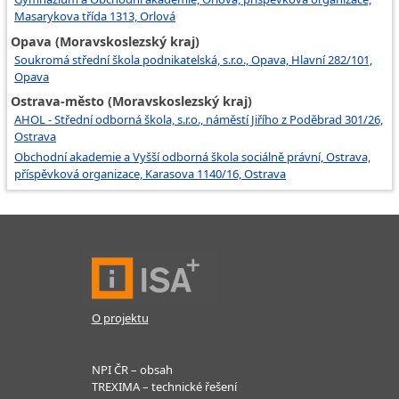
Masarykova třída 1313, Orlová
Opava (Moravskoslezský kraj)
Soukromá střední škola podnikatelská, s.r.o., Opava, Hlavní 282/101,
Opava
Ostrava-město (Moravskoslezský kraj)
AHOL - Střední odborná škola, s.r.o., náměstí Jiřího z Poděbrad 301/26,
Ostrava
Obchodní akademie a Vyšší odborná škola sociálně právní, Ostrava,
příspěvková organizace, Karasova 1140/16, Ostrava
O projektu
NPI ČR – obsah
TREXIMA – technické řešení