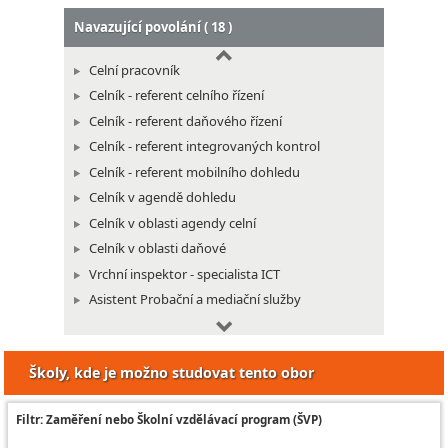
Navazující povolání ( 18 )
Celní pracovník
Celník - referent celního řízení
Celník - referent daňového řízení
Celník - referent integrovaných kontrol
Celník - referent mobilního dohledu
Celník v agendě dohledu
Celník v oblasti agendy celní
Celník v oblasti daňové
Vrchní inspektor - specialista ICT
Asistent Probační a mediační služby
Dozorčí úředník
Pracovník infocentra soudu
Školy, kde je možno studovat tento obor
Pracovník vyšší soudní podatelny
Protokolující úředník
Filtr: Zaměření nebo Školní vzdělávací program (ŠVP)
Soudní tajemník