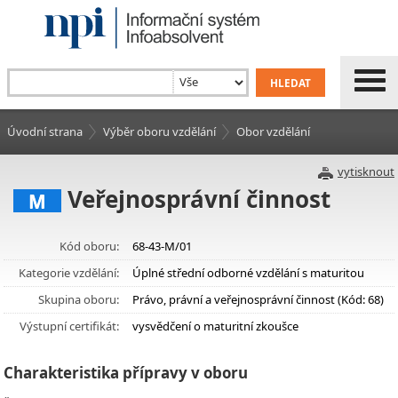
Úvodní strana
Výběr oboru vzdělání
Obor vzdělání
vytisknout
Veřejnosprávní činnost
M
Kód oboru:
68-43-M/01
Kategorie vzdělání:
Úplné střední odborné vzdělání s maturitou
Skupina oboru:
Právo, právní a veřejnosprávní činnost (Kód: 68)
Výstupní certifikát:
vysvědčení o maturitní zkoušce
Charakteristika přípravy v oboru