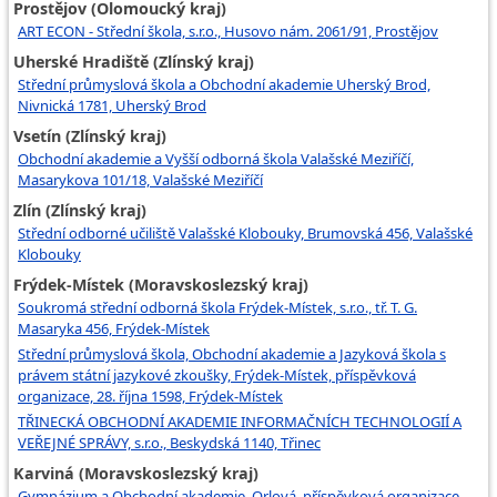
Prostějov (Olomoucký kraj)
ART ECON - Střední škola, s.r.o., Husovo nám. 2061/91, Prostějov
Uherské Hradiště (Zlínský kraj)
Střední průmyslová škola a Obchodní akademie Uherský Brod,
Nivnická 1781, Uherský Brod
Vsetín (Zlínský kraj)
Obchodní akademie a Vyšší odborná škola Valašské Meziříčí,
Masarykova 101/18, Valašské Meziříčí
Zlín (Zlínský kraj)
Střední odborné učiliště Valašské Klobouky, Brumovská 456, Valašské
Klobouky
Frýdek-Místek (Moravskoslezský kraj)
Soukromá střední odborná škola Frýdek-Místek, s.r.o., tř. T. G.
Masaryka 456, Frýdek-Místek
Střední průmyslová škola, Obchodní akademie a Jazyková škola s
právem státní jazykové zkoušky, Frýdek-Místek, příspěvková
organizace, 28. října 1598, Frýdek-Místek
TŘINECKÁ OBCHODNÍ AKADEMIE INFORMAČNÍCH TECHNOLOGIÍ A
VEŘEJNÉ SPRÁVY, s.r.o., Beskydská 1140, Třinec
Karviná (Moravskoslezský kraj)
Gymnázium a Obchodní akademie, Orlová, příspěvková organizace,