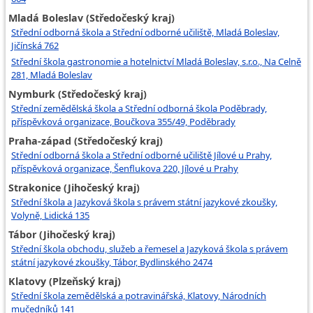
Mladá Boleslav (Středočeský kraj)
Střední odborná škola a Střední odborné učiliště, Mladá Boleslav,
Jičínská 762
Střední škola gastronomie a hotelnictví Mladá Boleslav, s.r.o., Na Celně
281, Mladá Boleslav
Nymburk (Středočeský kraj)
Střední zemědělská škola a Střední odborná škola Poděbrady,
příspěvková organizace, Boučkova 355/49, Poděbrady
Praha-západ (Středočeský kraj)
Střední odborná škola a Střední odborné učiliště Jílové u Prahy,
příspěvková organizace, Šenflukova 220, Jílové u Prahy
Strakonice (Jihočeský kraj)
Střední škola a Jazyková škola s právem státní jazykové zkoušky,
Volyně, Lidická 135
Tábor (Jihočeský kraj)
Střední škola obchodu, služeb a řemesel a Jazyková škola s právem
státní jazykové zkoušky, Tábor, Bydlinského 2474
Klatovy (Plzeňský kraj)
Střední škola zemědělská a potravinářská, Klatovy, Národních
mučedníků 141