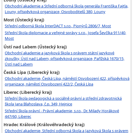
Obchodní akademie a Střední odborná škola generála Františka Fajtla,
Louny, příspěvková organizace, Osvoboditelů 380, Louny
Most (Ústecký kraj)
Střední odborná škola InterDACT s.r.o., Pionýrů 2806/7, Most
Střední škola diplomacie a veřejné správy s.r.o., Josefa Ševčíka 911/40,
Most
Ústí nad Labem (Ústecký kraj)
Obchodní akademie a jazyková škola s právem státní jazykové
zkoušky, Ústí nad Labem, příspěvková organizace, Pařížská 1670/15,
Ústí nad Labem
Česká Lípa (Liberecký kraj)
Obchodní akademie, Česká Lípa, náměstí Osvobození 422, příspěvková
organizace, náměstí Osvobození 422/2, Česká Lípa
Liberec (Liberecký kraj)
Střední škola pedagogická a sociálně právní a střední zdravotnická
škola Jana Blahoslava, č.p. 349, Hejnice
Střední škola právní - Právní akademie, s.r.o., Dr. Milady Horákové
447/60, Liberec
Hradec Králové (Královéhradecký kraj)
Obchodní akademie, Střední odborná škola a Jazyková škola s právem