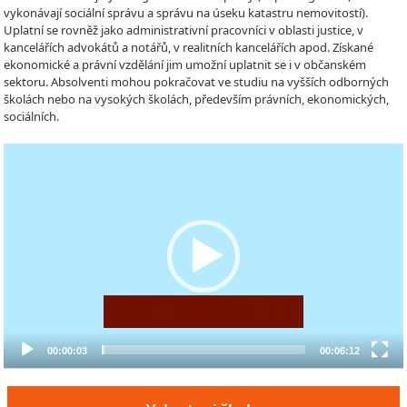
vykonávají sociální správu a správu na úseku katastru nemovitostí).
Uplatní se rovněž jako administrativní pracovníci v oblasti justice, v
kancelářích advokátů a notářů, v realitních kancelářích apod. Získané
ekonomické a právní vzdělání jim umožní uplatnit se i v občanském
sektoru. Absolventi mohou pokračovat ve studiu na vyšších odborných
školách nebo na vysokých školách, především právních, ekonomických,
sociálních.
Video
Player
00:00:03
00:06:12