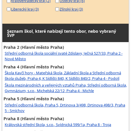
Královéhradecký kraj (2)
Ústecký kraj (6)
Liberecký kraj (3)
Zlínský kraj (3)
Seznam škol, které nabízejí tento obor, nebo vybraný
ŠVP
Praha 2 (Hlavní město Praha)
Střední odborná škola sociální svaté Zdislavy, Ječná 527/33, Praha 2 -
Nové Město
Praha 4 (Hlavní město Praha)
Škola Kavčí hory - Mateřská škola, Základní škola a Střední odborná
škola služeb, Praha 4, K Sídlišti 840, K Sídlišti 840/2, Praha 4 - Podolí
Škola mezinárodních a veřejných vztahů Praha, Střední odborná škola,
Gymnázium, s.r.o., Michelská 22/12, Praha 4 - Michle
Praha 5 (Hlavní město Praha)
Střední odborná škola, Praha 5, Drtinova 3/498, Drtinova 498/3, Praha
5 - Smíchov
Praha 8 (Hlavní město Praha)
Královská střední škola, s.r.o., Svídnická 599/1a, Praha 8 - Troja