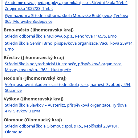
Akademie práva, pedagogiky a podnikání, s.r.o. Střední škola Třebíč,
Znojemská 1027/23, Třebíč
Gymnázium a Střední odborná škola Moravské Budějovice, Tyršova
365, Moravské Budějovice
Brno-město (Jihomoravský kraj)
Střední odborná škola MORAVA o.p.s., Řehořova 1165/5, Brno
Střední škola Gemini Brno, příspěvková organizace, Vaculíkova 259/14,
Brno
Břeclav (Jihomoravský kraj)
Střední škola polytechnická Hustopeče, příspěvková organizace,
Masarykovo nám. 136/1, Hustopeče
Hodonín (Jihomoravský kraj)
Veřejnosprávní akademie a střední škola, s.r.o., náměstí Svobody 494,
Strážnice
Vyškov (Jihomoravský kraj)
Střední škola Slavkov – Austerlitz, příspěvková organizace, Tyršova
479, Slavkov u Brna
Olomouc (Olomoucký kraj)
Střední odborná škola Olomouc spol. s r.o., Řepčínská 239/101,
Olomouc