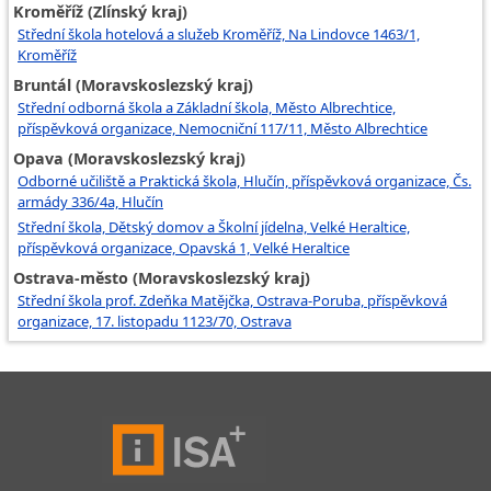
Kroměříž (Zlínský kraj)
Střední škola hotelová a služeb Kroměříž, Na Lindovce 1463/1,
Kroměříž
Bruntál (Moravskoslezský kraj)
Střední odborná škola a Základní škola, Město Albrechtice,
příspěvková organizace, Nemocniční 117/11, Město Albrechtice
Opava (Moravskoslezský kraj)
Odborné učiliště a Praktická škola, Hlučín, příspěvková organizace, Čs.
armády 336/4a, Hlučín
Střední škola, Dětský domov a Školní jídelna, Velké Heraltice,
příspěvková organizace, Opavská 1, Velké Heraltice
Ostrava-město (Moravskoslezský kraj)
Střední škola prof. Zdeňka Matějčka, Ostrava-Poruba, příspěvková
organizace, 17. listopadu 1123/70, Ostrava