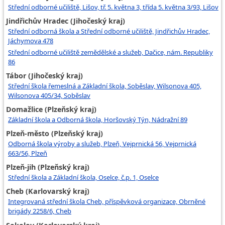
Střední odborné učiliště, Lišov, tř. 5. května 3, třída 5. května 3/93, Lišov
Jindřichův Hradec (Jihočeský kraj)
Střední odborná škola a Střední odborné učiliště, Jindřichův Hradec,
Jáchymova 478
Střední odborné učiliště zemědělské a služeb, Dačice, nám. Republiky
86
Tábor (Jihočeský kraj)
Střední škola řemeslná a Základní škola, Soběslav, Wilsonova 405,
Wilsonova 405/34, Soběslav
Domažlice (Plzeňský kraj)
Základní škola a Odborná škola, Horšovský Týn, Nádražní 89
Plzeň-město (Plzeňský kraj)
Odborná škola výroby a služeb, Plzeň, Vejprnická 56, Vejprnická
663/56, Plzeň
Plzeň-jih (Plzeňský kraj)
Střední škola a Základní škola, Oselce, č.p. 1, Oselce
Cheb (Karlovarský kraj)
Integrovaná střední škola Cheb, příspěvková organizace, Obrněné
brigády 2258/6, Cheb