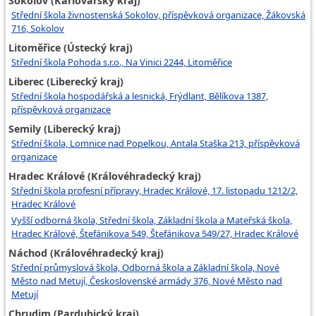
Sokolov (Karlovarský kraj)
Střední škola živnostenská Sokolov, příspěvková organizace, Žákovská
716, Sokolov
Litoměřice (Ústecký kraj)
Střední škola Pohoda s.r.o., Na Vinici 2244, Litoměřice
Liberec (Liberecký kraj)
Střední škola hospodářská a lesnická, Frýdlant, Bělíkova 1387,
příspěvková organizace
Semily (Liberecký kraj)
Střední škola, Lomnice nad Popelkou, Antala Staška 213, příspěvková
organizace
Hradec Králové (Královéhradecký kraj)
Střední škola profesní přípravy, Hradec Králové, 17. listopadu 1212/2,
Hradec Králové
Vyšší odborná škola, Střední škola, Základní škola a Mateřská škola,
Hradec Králové, Štefánikova 549, Štefánikova 549/27, Hradec Králové
Náchod (Královéhradecký kraj)
Střední průmyslová škola, Odborná škola a Základní škola, Nové
Město nad Metují, Československé armády 376, Nové Město nad
Metují
Chrudim (Pardubický kraj)