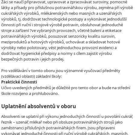
Žáci se naučí připravovat, upravovat a zpracovávat suroviny, pomocné
látky a přísady pro příslušnou potravinářskou výrobu, zejména při výrobě
cukrářských výrobků, mlékárenských nebo masných a uzenářských
výrobků, tj. dodržovat technologické postupy a vykonávat jednodušší
činnosti při ruční i strojové výrobě potravin, obsluhovat jednoduché
stroje a zařízení ?ve vybraných provozech, včetně balení a etiketace
potravinářských výrobků, posuzovat senzoricky kvalitu surovin,
meziproduktů a hotových výrobků, uchovávat a skladovat hotové
výrobky nebo polotovary, vést jednoduchou provozní evidenci a
dodržovat hygienické předpisy a normy s cílem zajistit výrobu
bezpečných potravin i jejich prodej.
Pro vzdělávání v tomto oboru jsou významné vyučovací předměty
(vzdělávací oblasti) základní školy:
Praktické činnosti
Učivo uvedených předmětů je důležité pro tento obor a bude na střední
škole rozvíjeno a prohlubováno.
Uplatnění absolventů v oboru
Absolventi se uplatní při výkonu jednoduchých činností u povolání cukrář,
řezník – uzenář, mlékař nebo při obsluze potravinářských strojů jako
zaměstnanci příslušných potravinářských firem. Jsou připraveni
vykonávat jednoduché činnosti při ruční výrobě cukrářských, masných,