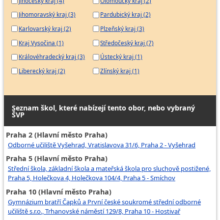
Jihočeský kraj (4)
Olomoucký kraj (2)
Jihomoravský kraj (3)
Pardubický kraj (2)
Karlovarský kraj (2)
Plzeňský kraj (3)
Kraj Vysočina (1)
Středočeský kraj (7)
Královéhradecký kraj (3)
Ústecký kraj (1)
Liberecký kraj (2)
Zlínský kraj (1)
Seznam škol, které nabízejí tento obor, nebo vybraný
ŠVP
Praha 2 (Hlavní město Praha)
Odborné učiliště Vyšehrad, Vratislavova 31/6, Praha 2 - Vyšehrad
Praha 5 (Hlavní město Praha)
Střední škola, základní škola a mateřská škola pro sluchově postižené,
Praha 5, Holečkova 4, Holečkova 104/4, Praha 5 - Smíchov
Praha 10 (Hlavní město Praha)
Gymnázium bratří Čapků a První české soukromé střední odborné
učiliště s.r.o., Trhanovské náměstí 129/8, Praha 10 - Hostivař