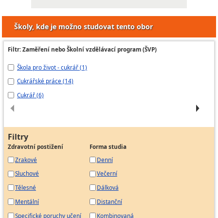
Školy, kde je možno studovat tento obor
Filtr: Zaměření nebo Školní vzdělávací program (ŠVP)
Škola pro život - cukrář (1)
cu
Cukrářské práce (14)
Cu
Cukrář (6)
Ře
Filtry
Zdravotní postižení
Forma studia
Zrakové
Denní
Sluchové
Večerní
Tělesné
Dálková
Mentální
Distanční
Specifické poruchy učení
Kombinovaná