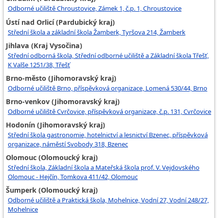
Odborné učiliště Chroustovice, Zámek 1, č.p. 1, Chroustovice
Ústí nad Orlicí (Pardubický kraj)
Střední škola a základní škola Žamberk, Tyršova 214, Žamberk
Jihlava (Kraj Vysočina)
Střední odborná škola, Střední odborné učiliště a Základní škola Třešť,
K Valše 1251/38, Třešť
Brno-město (Jihomoravský kraj)
Odborné učiliště Brno, příspěvková organizace, Lomená 530/44, Brno
Brno-venkov (Jihomoravský kraj)
Odborné učiliště Cvrčovice, příspěvková organizace, č.p. 131, Cvrčovice
Hodonín (Jihomoravský kraj)
Střední škola gastronomie, hotelnictví a lesnictví Bzenec, příspěvková
organizace, náměstí Svobody 318, Bzenec
Olomouc (Olomoucký kraj)
Střední škola, Základní škola a Mateřská škola prof. V. Vejdovského
Olomouc - Hejčín, Tomkova 411/42, Olomouc
Šumperk (Olomoucký kraj)
Odborné učiliště a Praktická škola, Mohelnice, Vodní 27, Vodní 248/27,
Mohelnice