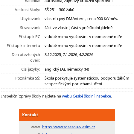
nabídka:
autoškola, zájmový kroužek sportovní
Velikost školy:
SŠ 251 - 300 žáků
Ubytování:
vlastní i jiný DM/intern., cena 900 Kč/měs.
Stravování:
část ve vlastní, část v jiné školní jídelně
Přístup k PC
v době mimo vyučování: v neomezené míře
Přístup k internetu
v době mimo vyučování: v neomezené míře
Den otevřených
3.12.2025, 7.1.2026, 4.2.2026
dveří:
Cizí jazyky:
anglický (A), německý (N)
Poznámka SŠ:
Škola poskytuje systematickou podporu žákům
se specifickými poruchami učení.
Inspekční zprávy školy najdete na
webu České školní inspekce
.
Kontakt
www
http://www.sosasou-vlasim.cz