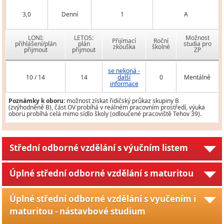
3,0
Denní
1
A
LONI:
LETOS:
Možnost
Přijímací
Roční
přihlášení/plán
plán
studia pro
zkouška
školné
přijmout
přijmout
ZP
se nekoná -
10 / 14
14
další
0
Mentálně
informace
Poznámky k oboru:
možnost získat řidičský průkaz skupiny B
(zvýhodněně B), část OV probíhá v reálném pracovním prostředí, výuka
oboru probíhá celá mimo sídlo školy (odloučené pracoviště Tehov 39).
Střední odborné vzdělání s výučním listem
Úplné střední odborné vzdělání s maturitou
Úplné střední odborné vzdělání s vyučením i
maturitou - nástavbové studium