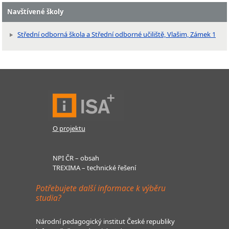
Navštívené školy
Střední odborná škola a Střední odborné učiliště, Vlašim, Zámek 1
O projektu
NPI ČR – obsah
TREXIMA – technické řešení
Potřebujete další informace k výběru
studia?
Národní pedagogický institut České republiky