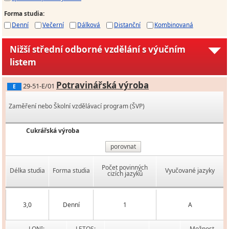
Forma studia
:
Denní
Večerní
Dálková
Distanční
Kombinovaná
Nižší střední odborné vzdělání s výučním
listem
Potravinářská výroba
29-51-E/01
E
Zaměření nebo Školní vzdělávací program (ŠVP)
Cukrářská výroba
porovnat
Počet povinných
Délka studia
Forma studia
Vyučované jazyky
cizích jazyků
3,0
Denní
1
A
LONI:
LETOS:
Možnost