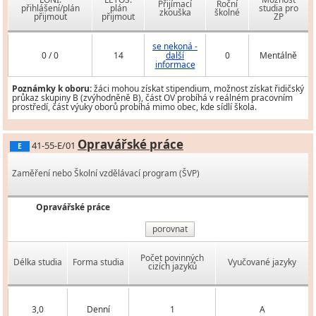
Přijímací
Roční
přihlášení/plán
plán
studia pro
zkouška
školné
přijmout
přijmout
ZP
se nekoná -
0 / 0
14
další
0
Mentálně
informace
Poznámky k oboru:
žáci mohou získat stipendium, možnost získat řidičský
průkaz skupiny B (zvýhodněně B), část OV probíhá v reálném pracovním
prostředí, část výuky oborů probíhá mimo obec, kde sídlí škola.
Opravářské práce
41-55-E/01
E
Zaměření nebo Školní vzdělávací program (ŠVP)
Opravářské práce
porovnat
Počet povinných
Délka studia
Forma studia
Vyučované jazyky
cizích jazyků
3,0
Denní
1
A