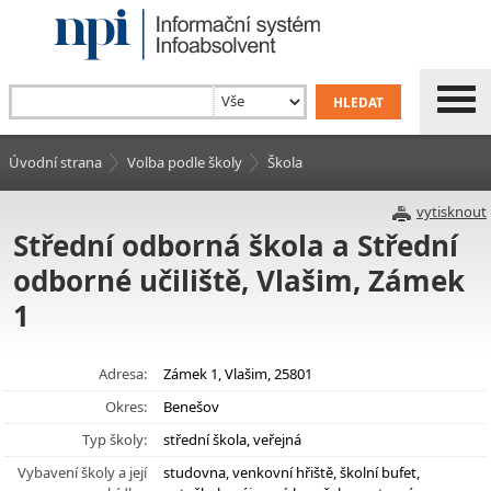
Úvodní strana
Volba podle školy
Škola
vytisknout
Střední odborná škola a Střední
odborné učiliště, Vlašim, Zámek
1
Adresa:
Zámek 1, Vlašim, 25801
Okres:
Benešov
Typ školy:
střední škola, veřejná
Vybavení školy a její
studovna, venkovní hřiště, školní bufet,