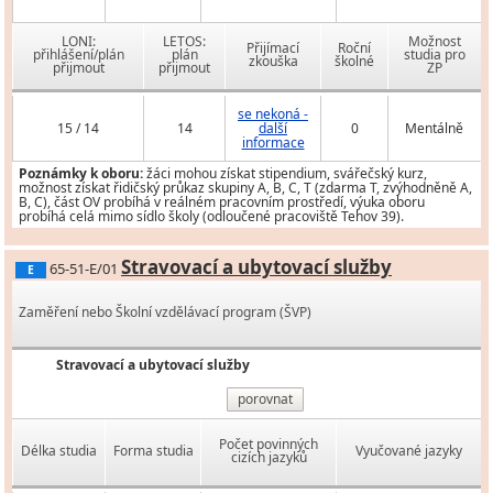
LONI:
LETOS:
Možnost
Přijímací
Roční
přihlášení/plán
plán
studia pro
zkouška
školné
přijmout
přijmout
ZP
se nekoná -
15 / 14
14
další
0
Mentálně
informace
Poznámky k oboru:
žáci mohou získat stipendium, svářečský kurz,
možnost získat řidičský průkaz skupiny A, B, C, T (zdarma T, zvýhodněně A,
B, C), část OV probíhá v reálném pracovním prostředí, výuka oboru
probíhá celá mimo sídlo školy (odloučené pracoviště Tehov 39).
Stravovací a ubytovací služby
65-51-E/01
E
Zaměření nebo Školní vzdělávací program (ŠVP)
Stravovací a ubytovací služby
porovnat
Počet povinných
Délka studia
Forma studia
Vyučované jazyky
cizích jazyků