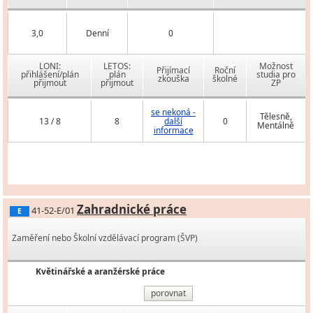
3,0
Denní
0
LONI:
LETOS:
Možnost
Přijímací
Roční
přihlášení/plán
plán
studia pro
zkouška
školné
přijmout
přijmout
ZP
se nekoná -
Tělesně,
13 / 8
8
další
0
Mentálně
informace
Zahradnické práce
41-52-E/01
E
Zaměření nebo Školní vzdělávací program (ŠVP)
Květinářské a aranžérské práce
porovnat