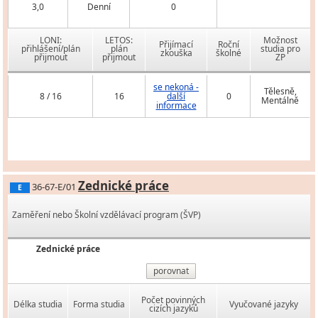
3,0
Denní
0
LONI:
LETOS:
Možnost
Přijímací
Roční
přihlášení/plán
plán
studia pro
zkouška
školné
přijmout
přijmout
ZP
se nekoná -
Tělesně,
8 / 16
16
další
0
Mentálně
informace
Zednické práce
36-67-E/01
E
Zaměření nebo Školní vzdělávací program (ŠVP)
Zednické práce
porovnat
Počet povinných
Délka studia
Forma studia
Vyučované jazyky
cizích jazyků