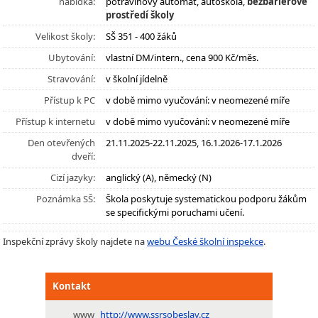
nabídka:
potravinový automat, autoškola,
bezbariérové
prostředí školy
Velikost školy:
SŠ 351 - 400 žáků
Ubytování:
vlastní DM/intern., cena 900 Kč/měs.
Stravování:
v školní jídelně
Přístup k PC
v době mimo vyučování: v neomezené míře
Přístup k internetu
v době mimo vyučování: v neomezené míře
Den otevřených
21.11.2025-22.11.2025, 16.1.2026-17.1.2026
dveří:
Cizí jazyky:
anglický (A), německý (N)
Poznámka SŠ:
Škola poskytuje systematickou podporu žákům
se specifickými poruchami učení.
Inspekční zprávy školy najdete na
webu České školní inspekce
.
Kontakt
www
http://www.ssrsobeslav.cz