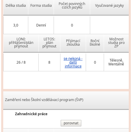
Počet povinných
Délka studia
Forma studia
Vyučované jazyky
cizích jazyků
3,0
Denní
0
LONI:
LETOS:
Možnost
Přijímací
Roční
přihlášení/plán
plán
studia pro
zkouška
školné
přijmout
přijmout
ZP
se nekoná -
Tělesně,
26 / 8
8
další
0
Mentálně
informace
Zaměření nebo Školní vzdělávací program (ŠVP)
Zahradnické práce
porovnat