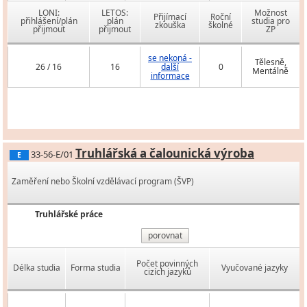
LONI:
LETOS:
Možnost
Přijímací
Roční
přihlášení/plán
plán
studia pro
zkouška
školné
přijmout
přijmout
ZP
se nekoná -
Tělesně,
26 / 16
16
další
0
Mentálně
informace
Truhlářská a čalounická výroba
33-56-E/01
E
Zaměření nebo Školní vzdělávací program (ŠVP)
Truhlářské práce
porovnat
Počet povinných
Délka studia
Forma studia
Vyučované jazyky
cizích jazyků