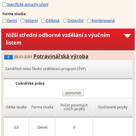
Specifické poruchy učení
Forma studia
:
Denní
Večerní
Dálková
Distanční
Kombinovaná
Nižší střední odborné vzdělání s výučním
listem
Potravinářská výroba
29-51-E/01
E
Zaměření nebo Školní vzdělávací program (ŠVP)
Cukrářské práce
porovnat
Počet povinných
Délka studia
Forma studia
Vyučované jazyky
cizích jazyků
3,0
Denní
0