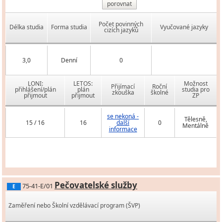
porovnat
Počet povinných
Délka studia
Forma studia
Vyučované jazyky
cizích jazyků
3,0
Denní
0
LONI:
LETOS:
Možnost
Přijímací
Roční
přihlášení/plán
plán
studia pro
zkouška
školné
přijmout
přijmout
ZP
se nekoná -
Tělesně,
15 / 16
16
další
0
Mentálně
informace
Pečovatelské služby
75-41-E/01
E
Zaměření nebo Školní vzdělávací program (ŠVP)