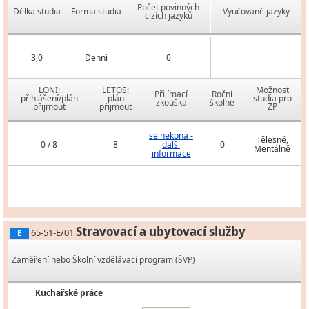
Počet povinných
Délka studia
Forma studia
Vyučované jazyky
cizích jazyků
3,0
Denní
0
LONI:
LETOS:
Možnost
Přijímací
Roční
přihlášení/plán
plán
studia pro
zkouška
školné
přijmout
přijmout
ZP
se nekoná -
Tělesně,
0 / 8
8
další
0
Mentálně
informace
Stravovací a ubytovací služby
65-51-E/01
E
Zaměření nebo Školní vzdělávací program (ŠVP)
Kuchařské práce