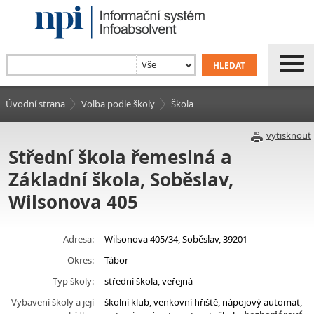
Úvodní strana
Volba podle školy
Škola
vytisknout
Střední škola řemeslná a
Základní škola, Soběslav,
Wilsonova 405
Adresa:
Wilsonova 405/34, Soběslav, 39201
Okres:
Tábor
Typ školy:
střední škola, veřejná
Vybavení školy a její
školní klub, venkovní hřiště, nápojový automat,