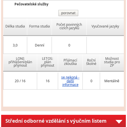
Pečovatelské služby
porovnat
Počet povinných
Délka studia
Forma studia
Vyučované jazyky
cizích jazyků
3,0
Denní
0
LONI:
LETOS:
Možnost
Přijímací
Roční
přihlášení/plán
plán
studia pro
zkouška
školné
přijmout
přijmout
ZP
se nekoná -
20 / 16
16
další
0
Mentálně
informace
Střední odborné vzdělání s výučním listem