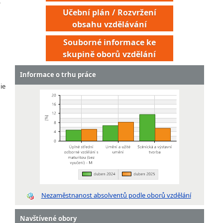
.
Učební plán / Rozvržení
obsahu vzdělávání
h
Souborné informace ke
skupině oborů vzdělání
Informace o trhu práce
ie
Nezaměstnanost absolventů podle oborů vzdělání
Navštívené obory