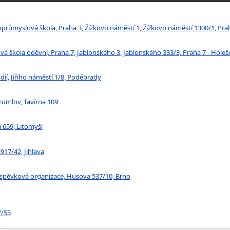
ůmyslová škola, Praha 3, Žižkovo náměstí 1, Žižkovo náměstí 1300/1, Prah
á škola oděvní, Praha 7, Jablonského 3, Jablonského 333/3, Praha 7 - Holeš
í, Jiřího náměstí 1/8, Poděbrady
rumlov, Tavírna 109
a 659, Litomyšl
917/42, Jihlava
říspěvková organizace, Husova 537/10, Brno
7/53