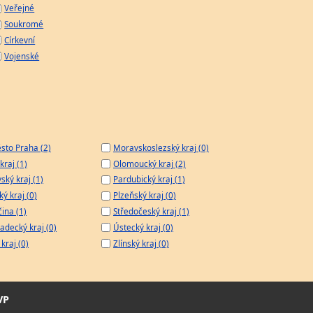
Veřejné
Soukromé
Církevní
Vojenské
sto Praha (2)
Moravskoslezský kraj (0)
kraj (1)
Olomoucký kraj (2)
ský kraj (1)
Pardubický kraj (1)
ý kraj (0)
Plzeňský kraj (0)
čina (1)
Středočeský kraj (1)
adecký kraj (0)
Ústecký kraj (0)
kraj (0)
Zlínský kraj (0)
VP