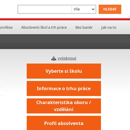
 profese
Absolventi škol a trh práce
Bez bariér
Jak na to
vytisknout
Vyberte si školu
Informace o trhu práce
Charakteristika oboru /
vzdělání
Profil absolventa