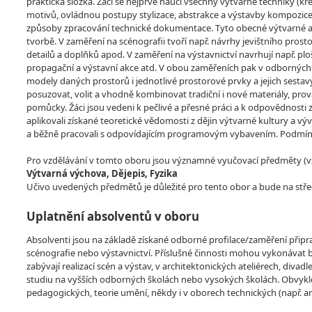
praktická složka. Žáci se nejprve naučí všechny výtvarné techniky (kresl
motivů, ovládnou postupy stylizace, abstrakce a výstavby kompozice. 
způsoby zpracování technické dokumentace. Tyto obecné výtvarné a t
tvorbě. V zaměření na scénografii tvoří např. návrhy jevištního prostor
detailů a doplňků apod. V zaměření na výstavnictví navrhují např. pl
propagační a výstavní akce atd. V obou zaměřeních pak v odborných
modely daných prostorů i jednotlivé prostorové prvky a jejich sestav
posuzovat, volit a vhodně kombinovat tradiční i nové materiály, prová
pomůcky. Žáci jsou vedeni k pečlivé a přesné práci a k odpovědnosti z
aplikovali získané teoretické vědomosti z dějin výtvarné kultury a v
a běžně pracovali s odpovídajícím programovým vybavením. Podmínko
Pro vzdělávání v tomto oboru jsou významné vyučovací předměty (vzdě
Výtvarná výchova, Dějepis, Fyzika
Učivo uvedených předmětů je důležité pro tento obor a bude na stře
Uplatnění absolventů v oboru
Absolventi jsou na základě získané odborné profilace/zaměření připrav
scénografie nebo výstavnictví. Příslušné činnosti mohou vykonávat 
zabývají realizací scén a výstav, v architektonických ateliérech, diva
studiu na vyšších odborných školách nebo vysokých školách. Obvykl
pedagogických, teorie umění, někdy i v oborech technických (např. ar