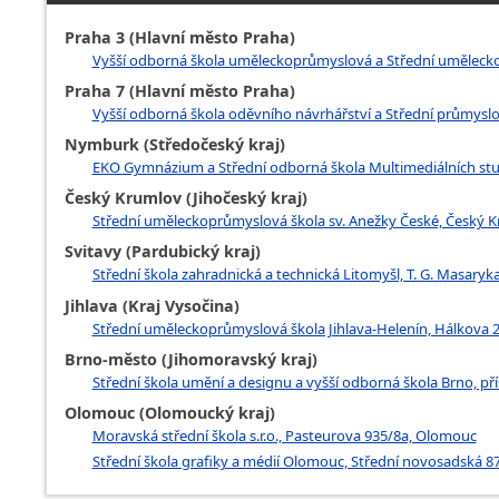
Praha 3 (Hlavní město Praha)
Vyšší odborná škola uměleckoprůmyslová a Střední uměleckopr
Praha 7 (Hlavní město Praha)
Vyšší odborná škola oděvního návrhářství a Střední průmyslov
Nymburk (Středočeský kraj)
EKO Gymnázium a Střední odborná škola Multimediálních studi
Český Krumlov (Jihočeský kraj)
Střední uměleckoprůmyslová škola sv. Anežky České, Český K
Svitavy (Pardubický kraj)
Střední škola zahradnická a technická Litomyšl, T. G. Masaryk
Jihlava (Kraj Vysočina)
Střední uměleckoprůmyslová škola Jihlava-Helenín, Hálkova 2
Brno-město (Jihomoravský kraj)
Střední škola umění a designu a vyšší odborná škola Brno, p
Olomouc (Olomoucký kraj)
Moravská střední škola s.r.o., Pasteurova 935/8a, Olomouc
Střední škola grafiky a médií Olomouc, Střední novosadská 8