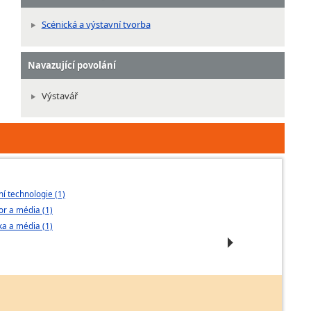
Scénická a výstavní tvorba
Navazující povolání
Výstavář
tní technologie (1)
Objekt a prosto
or a média (1)
Výstavnictví a f
ka a média (1)