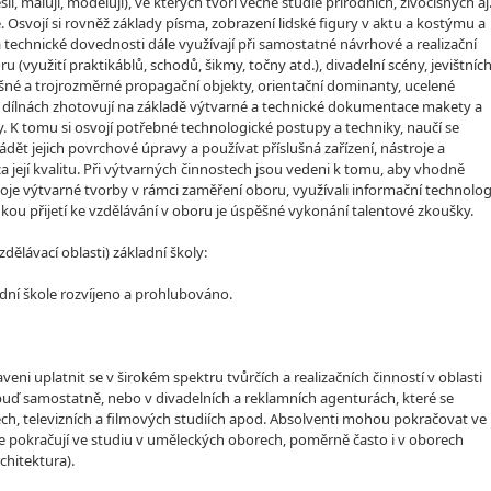
í, malují, modelují), ve kterých tvoří věcné studie přírodních, živočišných aj
Osvojí si rovněž základy písma, zobrazení lidské figury v aktu a kostýmu a
echnické dovednosti dále využívají při samostatné návrhové a realizační
u (využití praktikáblů, schodů, šikmy, točny atd.), divadelní scény, jevištníc
ošné a trojrozměrné propagační objekty, orientační dominanty, ucelené
 dílnách zhotovují na základě výtvarné a technické dokumentace makety a
y. K tomu si osvojí potřebné technologické postupy a techniky, naučí se
dět jejich povrchové úpravy a používat příslušná zařízení, nástroje a
a její kvalitu. Při výtvarných činnostech jsou vedeni k tomu, aby vhodně
ývoje výtvarné tvorby v rámci zaměření oboru, využívali informační technolog
u přijetí ke vzdělávání v oboru je úspěšné vykonání talentové zkoušky.
lávací oblasti) základní školy:
dní škole rozvíjeno a prohlubováno.
eni uplatnit se v širokém spektru tvůrčích a realizačních činností v oblasti
buď samostatně, nebo v divadelních a reklamních agenturách, které se
dlech, televizních a filmových studiích apod. Absolventi mohou pokračovat ve
e pokračují ve studiu v uměleckých oborech, poměrně často i v oborech
chitektura).