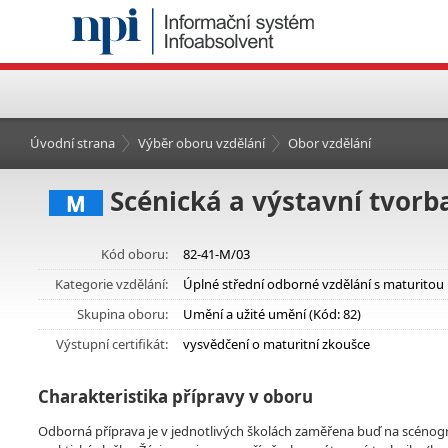
Úvodní strana
Výběr oboru vzdělání
Obor vzdělání
Scénická a výstavní tvorb
M
Kód oboru:
82-41-M/03
Kategorie vzdělání:
Úplné střední odborné vzdělání s maturitou
Skupina oboru:
Umění a užité umění (Kód: 82)
Výstupní certifikát:
vysvědčení o maturitní zkoušce
Charakteristika přípravy v oboru
Odborná příprava je v jednotlivých školách zaměřena buď na scénogra