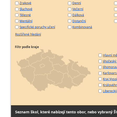
Zrakové
Denní
Sluchové
Večerní
Tělesné
Dálková
Mentální
Distanční
Specifické poruchy učení
Kombinovaná
Rozšířené hledání
Filtr podle kraje
Hlavní mě
Jihočeský 
Jihomorav
Karlovarsk
Kraj Vyso
Královéhr
Liberecký 
Seznam škol, které nabízejí tento obor, nebo vybraný Š