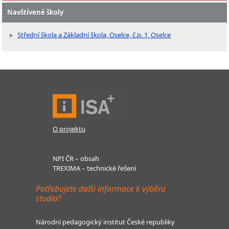
Navštívené školy
Střední škola a Základní škola, Oselce, č.p. 1, Oselce
O projektu
NPI ČR – obsah
TREXIMA – technické řešení
Potřebujete další informace k výběru
studia?
Národní pedagogický institut České republiky