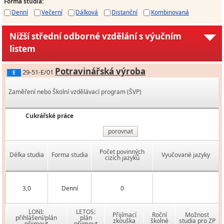
Forma studia
:
Denní
Večerní
Dálková
Distanční
Kombinovaná
Nižší střední odborné vzdělání s výučním
listem
Potravinářská výroba
29-51-E/01
E
Zaměření nebo Školní vzdělávací program (ŠVP)
Cukrářské práce
porovnat
Počet povinných
Délka studia
Forma studia
Vyučované jazyky
cizích jazyků
3,0
Denní
0
LONI:
LETOS:
Přijímací
Roční
Možnost
přihlášení/plán
plán
zkouška
školné
studia pro ZP
přijmout
přijmout