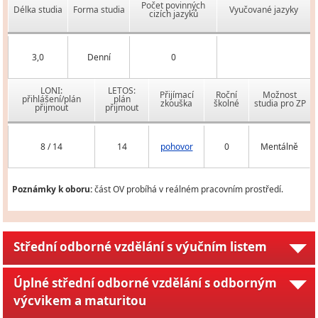
Počet povinných
Délka studia
Forma studia
Vyučované jazyky
cizích jazyků
3,0
Denní
0
LONI:
LETOS:
Přijímací
Roční
Možnost
přihlášení/plán
plán
zkouška
školné
studia pro ZP
přijmout
přijmout
8 / 14
14
pohovor
0
Mentálně
Poznámky k oboru:
část OV probíhá v reálném pracovním prostředí.
Střední odborné vzdělání s výučním listem
Úplné střední odborné vzdělání s odborným
výcvikem a maturitou