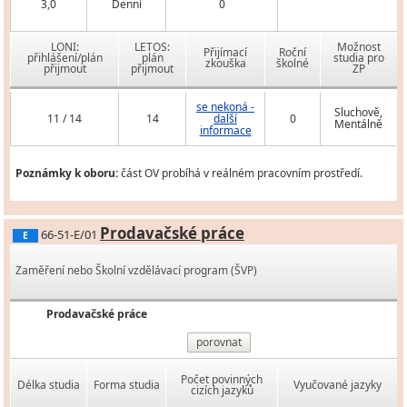
3,0
Denní
0
LONI:
LETOS:
Možnost
Přijímací
Roční
přihlášení/plán
plán
studia pro
zkouška
školné
přijmout
přijmout
ZP
se nekoná -
Sluchově,
11 / 14
14
další
0
Mentálně
informace
Poznámky k oboru:
část OV probíhá v reálném pracovním prostředí.
Prodavačské práce
66-51-E/01
E
Zaměření nebo Školní vzdělávací program (ŠVP)
Prodavačské práce
porovnat
Počet povinných
Délka studia
Forma studia
Vyučované jazyky
cizích jazyků