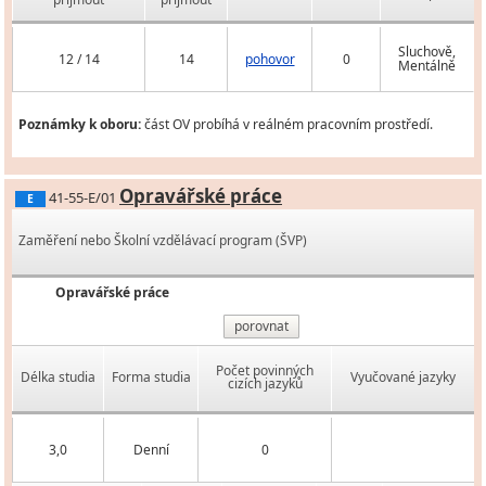
Sluchově,
12 / 14
14
pohovor
0
Mentálně
Poznámky k oboru:
část OV probíhá v reálném pracovním prostředí.
Opravářské práce
41-55-E/01
E
Zaměření nebo Školní vzdělávací program (ŠVP)
Opravářské práce
porovnat
Počet povinných
Délka studia
Forma studia
Vyučované jazyky
cizích jazyků
3,0
Denní
0