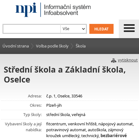
Úvodní strana
Volba podle školy
Škola
vytisknout
Střední škola a Základní škola,
Oselce
Adresa:
č.p. 1, Oselce, 33546
Okres:
Plzeň-jih
Typ školy:
střední škola, veřejná
Vybavení školy a její
fitcentrum, venkovní hřiště, nápojový automat,
nabídka:
potravinový automat, autoškola, zájmový
kroužek umělecký, technický,
bezbariérové