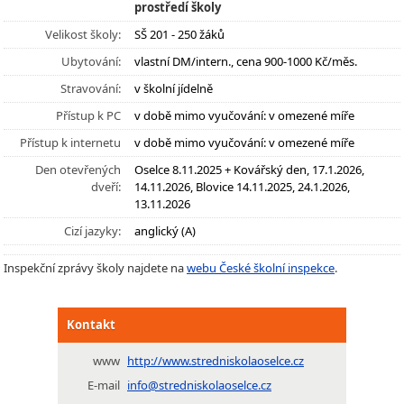
prostředí školy
Velikost školy:
SŠ 201 - 250 žáků
Ubytování:
vlastní DM/intern., cena 900-1000 Kč/měs.
Stravování:
v školní jídelně
Přístup k PC
v době mimo vyučování: v omezené míře
Přístup k internetu
v době mimo vyučování: v omezené míře
Den otevřených
Oselce 8.11.2025 + Kovářský den, 17.1.2026,
dveří:
14.11.2026, Blovice 14.11.2025, 24.1.2026,
13.11.2026
Cizí jazyky:
anglický (A)
Inspekční zprávy školy najdete na
webu České školní inspekce
.
Kontakt
www
http://www.stredniskolaoselce.cz
E-mail
info@stredniskolaoselce.cz