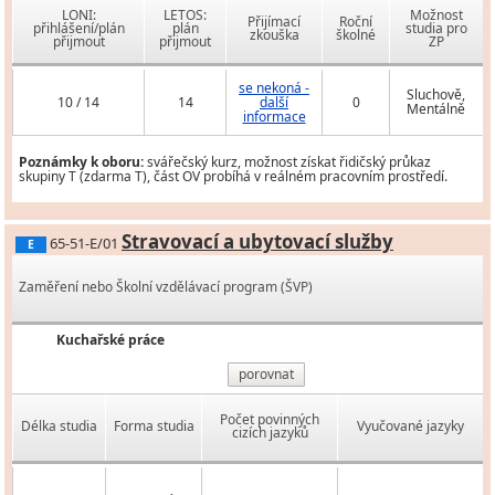
LONI:
LETOS:
Možnost
Přijímací
Roční
přihlášení/plán
plán
studia pro
zkouška
školné
přijmout
přijmout
ZP
se nekoná -
Sluchově,
10 / 14
14
další
0
Mentálně
informace
Poznámky k oboru:
svářečský kurz, možnost získat řidičský průkaz
skupiny T (zdarma T), část OV probíhá v reálném pracovním prostředí.
Stravovací a ubytovací služby
65-51-E/01
E
Zaměření nebo Školní vzdělávací program (ŠVP)
Kuchařské práce
porovnat
Počet povinných
Délka studia
Forma studia
Vyučované jazyky
cizích jazyků