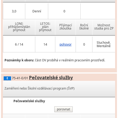
3,0
Denní
0
LONI:
LETOS:
Přijímací
Roční
Možnost
přihlášení/plán
plán
zkouška
školné
studia pro ZP
přijmout
přijmout
Sluchově,
6 / 14
14
pohovor
0
Mentálně
Poznámky k oboru:
část OV probíhá v reálném pracovním prostředí.
Pečovatelské služby
75-41-E/01
E
Zaměření nebo Školní vzdělávací program (ŠVP)
Pečovatelské služby
porovnat