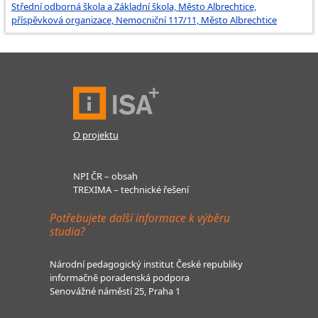
Střední odborná škola a Základní škola, Město Albrechtice,
příspěvková organizace, Nemocniční 117/11, Město Albrechtice
O projektu
NPI ČR – obsah
TREXIMA – technické řešení
Potřebujete další informace k výběru
studia?
Národní pedagogický institut České republiky
informačně poradenská podpora
Senovážné náměstí 25, Praha 1