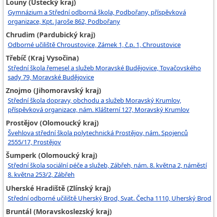
Louny (Ústecký kraj)
Gymnázium a Střední odborná škola, Podbořany, příspěvková
organizace, Kpt. Jaroše 862, Podbořany
Chrudim (Pardubický kraj)
Odborné učiliště Chroustovice, Zámek 1, č.p. 1, Chroustovice
Třebíč (Kraj Vysočina)
Střední škola řemesel a služeb Moravské Budějovice, Tovačovského
sady 79, Moravské Budějovice
Znojmo (Jihomoravský kraj)
Střední škola dopravy, obchodu a služeb Moravský Krumlov,
příspěvková organizace, nám. Klášterní 127, Moravský Krumlov
Prostějov (Olomoucký kraj)
Švehlova střední škola polytechnická Prostějov, nám. Spojenců
2555/17, Prostějov
Šumperk (Olomoucký kraj)
Střední škola sociální péče a služeb, Zábřeh, nám. 8. května 2, náměstí
8. května 253/2, Zábřeh
Uherské Hradiště (Zlínský kraj)
Střední odborné učiliště Uherský Brod, Svat. Čecha 1110, Uherský Brod
Bruntál (Moravskoslezský kraj)