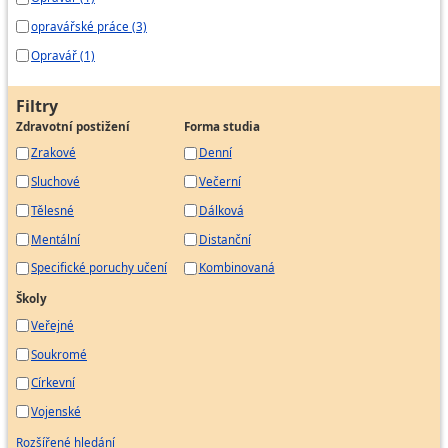
opravářské práce (3)
Opravář (1)
Filtry
Zdravotní postižení
Forma studia
Zrakové
Denní
Sluchové
Večerní
Tělesné
Dálková
Mentální
Distanční
Specifické poruchy učení
Kombinovaná
Školy
Veřejné
Soukromé
Církevní
Vojenské
Rozšířené hledání