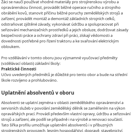
Žáci se naučí používat vhodné materiály pro strojírenskou výrobu a
opravárenskou činnost, provádět běžné operace ručního a strojního
obrábění kovů, stanovit příčinu běžné poruchy zemědělských strojů a
zařízení, provádět montáž a demontáž základních strojních celků,
odstraňovat zjištěné závady, vykonávat údržbu a spolupracovat při
seřizování mechanizačních prostředků a jejich obsluze, dodržovat zásady
bezpečnosti práce a ochrany zdraví při práci, získají vědomosti a
dovednosti potřebné pro řízení traktoru a ke svařování elektrickým
obloukem.
Pro vzdělávání v tomto oboru jsou významné vyučovací předměty
(vzdělávací oblasti) základní školy:
Praktické činnosti
Učivo uvedených předmětů je důležité pro tento obor a bude na střední
škole rozvíjeno a prohlubováno.
Uplatnění absolventů v oboru
Absolventi se uplatní zejména v oblasti zemědělského opravárenství a
servisních služeb v povolání zemědělský dělník se zaměřením na výkon
opravářských prací. Provádí především vlastní opravy, údržbu a seřizování
strojů a zařízení, ale podílí se případně i na výrobě a renovaci součástí.
Tato šířka profilu umožňuje uplatnění absolventů i v příbuzných
strojírenských provozech, lesním hospodářství, dopravě, stavebnictví,