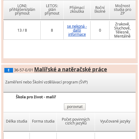
LONI:
LETOS:
Možnost
Přijímací
Roční
přihlášení/plán
plán
studia pro
zkouška
školné
přijmout
přijmout
ZP
Zrakově,
se nekoná -
Sluchově,
13 / 8
8
další
0
Tělesně,
informace
Mentálně
Malířské a natěračské práce
36-57-E/01
E
Zaměření nebo Školní vzdělávací program (ŠVP)
Škola pro život - malíř
porovnat
Počet povinných
Délka studia
Forma studia
Vyučované jazyky
cizích jazyků