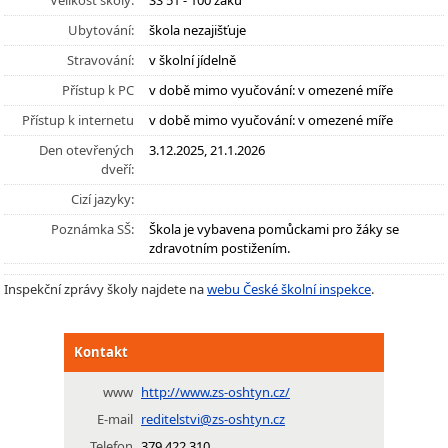
Velikost školy:
SŠ 51 - 100 žáků
Ubytování:
škola nezajišťuje
Stravování:
v školní jídelně
Přístup k PC
v době mimo vyučování: v omezené míře
Přístup k internetu
v době mimo vyučování: v omezené míře
Den otevřených
3.12.2025, 21.1.2026
dveří:
Cizí jazyky:
Poznámka SŠ:
Škola je vybavena pomůckami pro žáky se
zdravotním postižením.
Inspekční zprávy školy najdete na
webu České školní inspekce
.
Kontakt
www
http://www.zs-oshtyn.cz/
E-mail
reditelstvi@zs-oshtyn.cz
Telefon
379 422 310