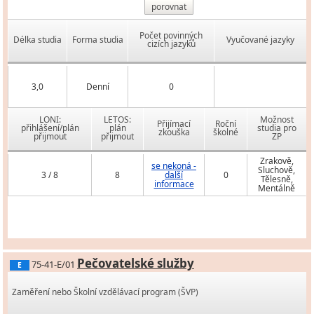
porovnat
Počet povinných
Délka studia
Forma studia
Vyučované jazyky
cizích jazyků
3,0
Denní
0
LONI:
LETOS:
Možnost
Přijímací
Roční
přihlášení/plán
plán
studia pro
zkouška
školné
přijmout
přijmout
ZP
Zrakově,
se nekoná -
Sluchově,
3 / 8
8
další
0
Tělesně,
informace
Mentálně
Pečovatelské služby
75-41-E/01
E
Zaměření nebo Školní vzdělávací program (ŠVP)