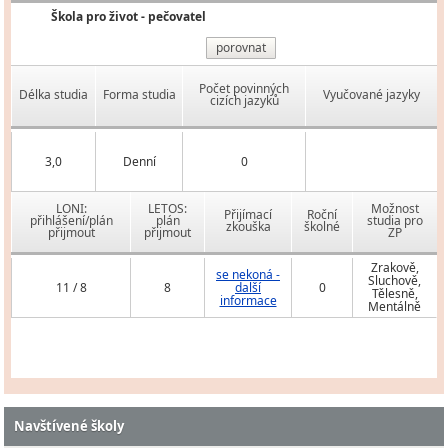
Škola pro život - pečovatel
porovnat
Počet povinných
Délka studia
Forma studia
Vyučované jazyky
cizích jazyků
3,0
Denní
0
LONI:
LETOS:
Možnost
Přijímací
Roční
přihlášení/plán
plán
studia pro
zkouška
školné
přijmout
přijmout
ZP
Zrakově,
se nekoná -
Sluchově,
11 / 8
8
další
0
Tělesně,
informace
Mentálně
Navštívené školy