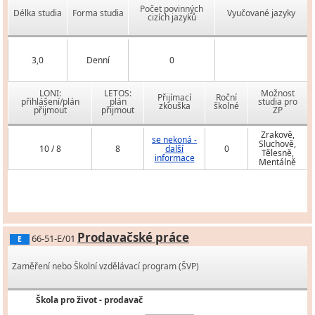
Počet povinných
Délka studia
Forma studia
Vyučované jazyky
cizích jazyků
3,0
Denní
0
LONI:
LETOS:
Možnost
Přijímací
Roční
přihlášení/plán
plán
studia pro
zkouška
školné
přijmout
přijmout
ZP
Zrakově,
se nekoná -
Sluchově,
10 / 8
8
další
0
Tělesně,
informace
Mentálně
Prodavačské práce
66-51-E/01
E
Zaměření nebo Školní vzdělávací program (ŠVP)
Škola pro život - prodavač