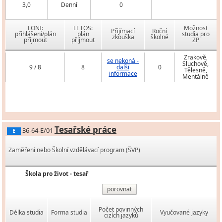
3,0
Denní
0
LONI:
LETOS:
Možnost
Přijímací
Roční
přihlášení/plán
plán
studia pro
zkouška
školné
přijmout
přijmout
ZP
Zrakově,
se nekoná -
Sluchově,
9 / 8
8
další
0
Tělesně,
informace
Mentálně
Tesařské práce
36-64-E/01
E
Zaměření nebo Školní vzdělávací program (ŠVP)
Škola pro život - tesař
porovnat
Počet povinných
Délka studia
Forma studia
Vyučované jazyky
cizích jazyků