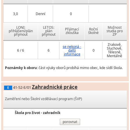
3,0
Denní
0
LONI:
LETOS:
Možnost
Přijímací
Roční
přihlášení/plán
plán
studia pro
zkouška
školné
přijmout
přijmout
ZP
Zrakově,
se nekoná -
Sluchově,
6 / 6
6
další
0
Tělesně,
informace
Mentálně
Poznámky k oboru:
část výuky oborů probíhá mimo obec, kde sídlí škola.
Zahradnické práce
41-52-E/01
E
Zaměření nebo Školní vzdělávací program (ŠVP)
Škola pro život - zahradník
porovnat