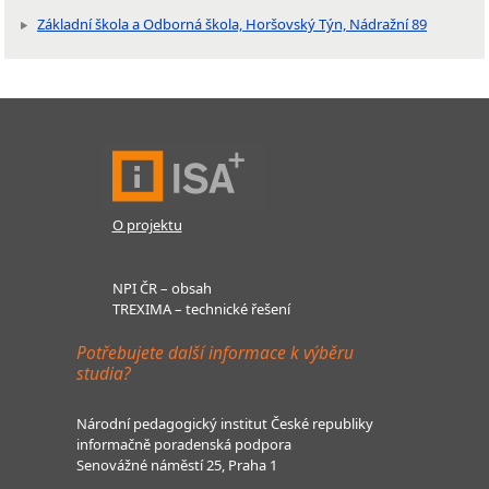
Základní škola a Odborná škola, Horšovský Týn, Nádražní 89
O projektu
NPI ČR – obsah
TREXIMA – technické řešení
Potřebujete další informace k výběru
studia?
Národní pedagogický institut České republiky
informačně poradenská podpora
Senovážné náměstí 25, Praha 1