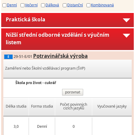
Denní
Večerní
Dálková
Distanční
Kombinovaná
Praktická škola
Nižší střední odborné vzdělání s výučním
listem
Potravinářská výroba
29-51-E/01
E
Zaměření nebo Školní vzdělávací program (ŠVP)
Škola pro život - cukrář
porovnat
Počet povinných
Délka studia
Forma studia
Vyučované jazyky
cizích jazyků
3,0
Denní
0