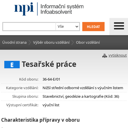
Úvodní strana
Výběr oboru vzdělání
Obor vzdělání
vytisknout
Tesařské práce
E
Kód oboru:
36-64-E/01
Kategorie vzdělání:
Nižší střední odborné vzdělání s výučním listem
Skupina oboru:
Stavebnictví, geodézie a kartografie (Kód: 36)
Výstupní certifikát:
výuční list
Charakteristika přípravy v oboru