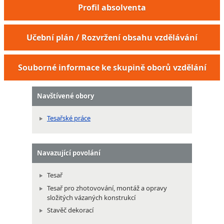
Profil absolventa
Učební plán / Rozvržení obsahu vzdělávání
Souborné informace ke skupině oborů vzdělání
Navštívené obory
Tesařské práce
Navazující povolání
Tesař
Tesař pro zhotovování, montáž a opravy
složitých vázaných konstrukcí
Stavěč dekorací