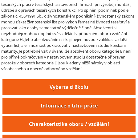
tesařských prací v tesařských a stavebních firmách při výrobě, montáži,
údržbě a opravách tesařských konstrukcí. Po splnění podmínek podle
zákona č. 455/1991 Sb., o živnostenském podnikání (živnostenský zákon)
mohou získat živnostenský list pro výkon řemeslné živnosti tesařství a
pracovat jako osoby samostatně výdělečně činné. Absolventi si
nejvhodněji mohou doplnit své vzdělání v příbuzném oboru vzdělání
kategorie H. Jeho absolvováním získají nejen novou kvalifikaci a další
výuční list, ale i možnost pokračovat v nástavbovém studiu k získání
maturity. Je potřebné vzít v úvahu, že absolvent oboru kategorie E není
pro přímé pokračování v nástavbovém studiu dostatečně připraven,
protože v oborech kategorie E jsou kladeny nižší nároky v oblasti
všeobecného a obecně odborného vzdělání.
Vyberte si školu
Informace o trhu práce
Charakteristika oboru / vzdělání