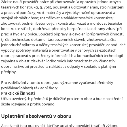
Žáci se naučí provádět práce při zhotovování a opravách jednoduchých
tesařských konstrukcí, tj. volit, používat a udržovat nářadí, strojní zařízení
a pracovní pomůcky; volit materiály a výrobky; ručně opracovávat a
strojně obrábět dřevo; rozměřovat a zakládat tesařské konstrukce;
zhotovovat bednění betonových konstrukcí, vázat a montovat tesařské
konstrukce střech; dodržovat předpisy bezpečnosti a ochrany zdraví při
práci a hygieny práce. Součástí přípravy je osvojení průpravných činností,
tj. číst technickou dokumentaci pozemních staveb, zhotovovat a číst
jednoduché výkresy a náčrty tesařských konstrukcí; provádět jednoduché
výpočty spotřeby materiálů a orientovat se v cenových záležitostech
oboru; pracovat s prostředky informačních a komunikačních technologií,
zejména v oblasti získávání odborných informací; znát vliv činností v
oboru na životní prostředí a nakládat s odpady v souladu s platnými
předpisy.
Pro vzdělávání v tomto oboru jsou významné vyučovací předměty
(vzdělávací oblasti) základní školy:
Praktické činnosti
Učivo uvedených předmětů je důležité pro tento obor a bude na střední
škole rozvíjeno a prohlubováno.
Uplatnění absolventů v oboru
Absolventi jsou pracovníci, kteří se uplatní v povolání tesař při výkonu