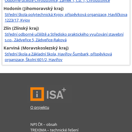
Odborné učiliště Chroustovice, Zámek 1, č.p. 1, Chroustovice
Hodonín (Jihomoravský kraj)
Střední škola polytechnická Kyjov, příspěvková organizace, Havlíčkova
1223/17, Kyjov
Zlín (Zlínský kraj)
Střední odborné učiliště a Středisko praktického vyučování stavební
s.r.o., Zádveřice 5, Zádveřice-Raková
Karviná (Moravskoslezský kraj)
Střední škola a Základní škola, Havířov-Šumbark, příspěvková
organizace, Školní 601/2, Havířov
O projektu
NPI ČR – obsah
TREXIMA – technické řešení