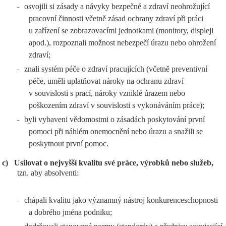
osvojili si zásady a návyky bezpečné a zdraví neohrožující
-
pracovní činnosti včetně zásad ochrany zdraví při práci
u zařízení se zobrazovacími jednotkami (monitory, displeji
apod.), rozpoznali možnost nebezpečí úrazu nebo ohrožení
zdraví;
znali systém péče o zdraví pracujících (včetně preventivní
-
péče, uměli uplatňovat nároky na ochranu zdraví
v souvislosti s prací, nároky vzniklé úrazem nebo
poškozením zdraví v souvislosti s vykonáváním práce);
byli vybaveni vědomostmi o zásadách poskytování první
-
pomoci při náhlém onemocnění nebo úrazu a snažili se
poskytnout první pomoc.
c)
Usilovat o nejvyšší kvalitu své práce, výrobků nebo služeb,
tzn. aby absolventi:
chápali kvalitu jako významný nástroj konkurenceschopnosti
-
a dobrého jména podniku;