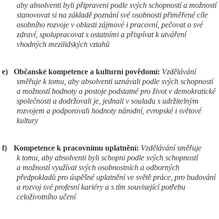
aby absolventi byli připraveni podle svých schopností a možností
stanovovat si na základě poznání své osobnosti přiměřené cíle
osobního rozvoje v oblasti zájmové i pracovní, pečovat o své
zdraví, spolupracovat s ostatními a přispívat k utváření
vhodných mezilidských vztahů
e)
Občanské kompetence a kulturní povědomí:
Vzdělávání
směřuje k tomu, aby absolventi uznávali podle svých schopností
a možností hodnoty a postoje podstatné pro život v demokratické
společnosti a dodržovali je, jednali v souladu s udržitelným
rozvojem a podporovali hodnoty národní, evropské i světové
kultury
f)
Kompetence k pracovnímu uplatnění:
Vzdělávání směřuje
k tomu, aby absolventi byli schopni podle svých schopností
a možností využívat svých osobnostních a odborných
předpokladů pro úspěšné uplatnění ve světě práce, pro budování
a rozvoj své profesní kariéry a s tím související potřebu
celoživotního učení