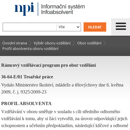
Úvodní strana
Výběr oboru vzdělání
Obor vzdělání
Profil absolventa oboru vzdělání
Rámcový vzdělávací program pro obor vzdělání
36-64-E/01 Tesařské práce
Vydalo Ministerstvo školství, mládeže a tělovýchovy dne 6. května
2009, č. j. 9325/2009-23
PROFIL ABSOLVENTA
Vzdělávání v oboru směřuje v souladu s cíli středního odborného
vzdělávání k tomu, aby si žáci vytvořili, na úrovni odpovídající jejich
schopnostem a učebním předpokladům, následující klíčové a odborné