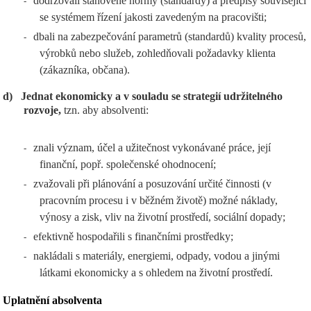
dodržovali stanovené normy (standardy) a předpisy související
-
se systémem řízení jakosti zavedeným na pracovišti;
dbali na zabezpečování parametrů (standardů) kvality procesů,
-
výrobků nebo služeb, zohledňovali požadavky klienta
(zákazníka, občana).
d)
Jednat ekonomicky a v souladu se strategií udržitelného
rozvoje,
tzn. aby absolventi:
znali význam, účel a užitečnost vykonávané práce, její
-
finanční, popř. společenské ohodnocení;
zvažovali při plánování a posuzování určité činnosti (v
-
pracovním procesu i v běžném životě) možné náklady,
výnosy a zisk, vliv na životní prostředí, sociální dopady;
efektivně hospodařili s finančními prostředky;
-
nakládali s materiály, energiemi, odpady, vodou a jinými
-
látkami ekonomicky a s ohledem na životní prostředí.
Uplatnění absolventa