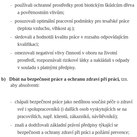
používali ochranné prostředky proti biotickým škůdcům dřeva
-
a povětrnostním vlivům;
posuzovali optimální pracovní podmínky pro tesařské práce
-
(teplota vzduchu, vlhkost aj.);
sledovali a hodnotili kvalitu práce v rozsahu odpovídajícím
-
kvalifikaci;
omezovali negativní vlivy činností v oboru na životní
-
prostředí, rozpoznávali rizikové látky a nakládali s odpady
v souladu s platnými předpisy.
b)
Dbát na bezpečnost práce a ochranu zdraví při práci,
tzn.
aby absolventi:
chápali bezpečnost práce jako nedílnou součást péče o zdraví
-
své i spolupracovníků (i dalších osob vyskytujících se na
pracovištích, např. klientů, zákazníků, návštěvníků);
znali a dodržovali základní právní předpisy týkající se
-
bezpečnosti a ochrany zdraví při práci a požární prevence;