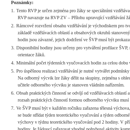
Poznámky:
1.
Tento RVP je určen zejména pro žáky se speciálními vzděláva
RVP navazuje na RVP ZV – Přílohu upravující vzdělávání žá
2.
Rámcové rozvržení obsahu vzdělávání je východiskem pro tvor
základě vzdělávacích oblastí a obsahových okruhů stanovený
hodin jsou závazné, jejich dodržení ve ŠVP musí být prokaza
3.
Disponibilní hodiny jsou určeny pro vytváření profilace ŠVP,
orientace žáků.
4.
Minimální počet týdenních vyučovacích hodin za celou dobu 
5.
Pro úspěšnou realizaci vzdělávání je nutné vytvářet podmínk
Na odborný výcvik lze žáky dělit na skupiny, zejména s ohle
učitele odborného výcviku je stanoven vládním nařízením.
6.
Obsah praktických činností se odvíjí od vzdělávacích oblastí
rozsah praktických činností formou odborného výcviku musí 
7.
Ve ŠVP musí být v každém ročníku zařazena tělesná výchova, d
se bude střídat týden teoretického vyučování a týden odborn
výchovy v týdnu teoretického vyučování pod 2 hodiny. V příp
hodiny. Je žádoucí zařazovat vhodné pohybové aktivity komp