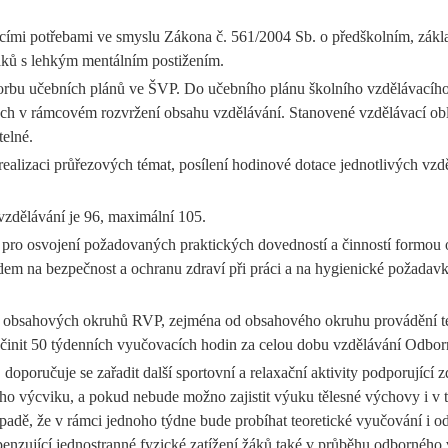
cími potřebami ve smyslu Zákona č. 561/2004 Sb. o předškolním, zákl
ků s lehkým mentálním postižením.
bu učebních plánů ve ŠVP. Do učebního plánu školního vzdělávacího p
ch v rámcovém rozvržení obsahu vzdělávání. Stanovené vzdělávací obl
telné.
 realizaci průřezových témat, posílení hodinové dotace jednotlivých v
vzdělávání je 96, maximální 105.
y pro osvojení požadovaných praktických dovedností a činností formou
dem na bezpečnost a ochranu zdraví při práci a na hygienické požadav
 a obsahových okruhů RVP, zejména od obsahového okruhu provádění tes
činit 50 týdenních vyučovacích hodin za celou dobu vzdělávání Odbor
oporučuje se zařadit další sportovní a relaxační aktivity podporující
ého výcviku, a pokud nebude možno zajistit výuku tělesné výchovy i v
adě, že v rámci jednoho týdne bude probíhat teoretické vyučování i o
enzující jednostranné fyzické zatížení žáků také v průběhu odborného