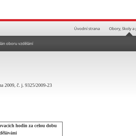
Úvodní strana
Obory, školy a
lán oboru vzdělání
na 2009, č. j. 9325/2009-23
ovacích hodin za celou dobu
dělávání