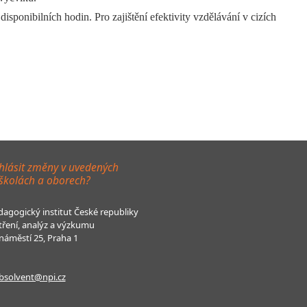
ponibilních hodin. Pro zajištění efektivity vzdělávání v cizích
hlásit změny v uvedených
 školách a oborech?
agogický institut České republiky
tření, analýz a výzkumu
áměstí 25, Praha 1
bsolvent@npi.cz