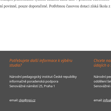
 povinné, pouze doporučené. Potřebnou časovou dotaci získá škola z dis
Potřebujete další informace k výběru
Chcete na
studia?
údajích o
Národní pedagogický institut České republiky
Národní ped
informačně poradenská podpora
oddělení še
Senovážné náměstí 25, Praha 1
Senovážné n
email:
ckp@npi.cz
email:
infoa