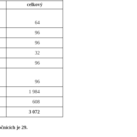
celkový
64
96
96
32
96
96
1 984
608
3 072
čnících je 29.