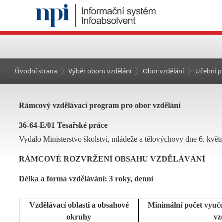
Úvodní strana
Výběr oboru vzdělání
Obor vzdělání
Učební p
Rámcový vzdělávací program pro obor vzdělání
36-64-E/01 Tesařské práce
Vydalo Ministerstvo školství, mládeže a tělovýchovy dne 6. květ
RÁMCOVÉ ROZVRŽENÍ OBSAHU VZDĚLÁVÁNÍ
Délka a forma vzdělávání: 3 roky, denní
Vzdělávací oblasti a obsahové
Minimální počet vyuč
okruhy
vz