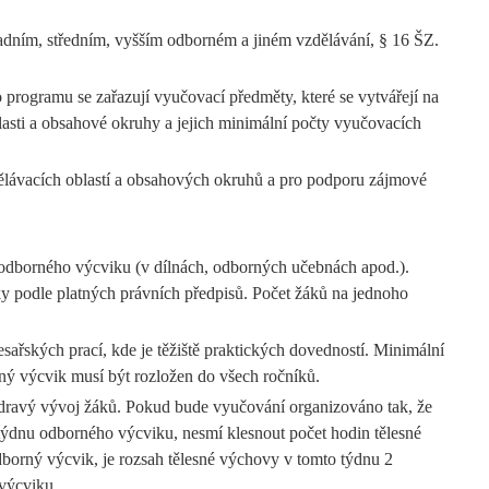
adním, středním, vyšším odborném a jiném vzdělávání, § 16 ŠZ.
rogramu se zařazují vyučovací předměty, které se vytvářejí na
asti a obsahové okruhy a jejich minimální počty vyučovacích
zdělávacích oblastí a obsahových okruhů a pro podporu zájmové
 odborného výcviku (v dílnách, odborných učebnách apod.).
ky podle platných právních předpisů. Počet žáků na jednoho
ařských prací, kde je těžiště praktických dovedností. Minimální
ný výcvik musí být rozložen do všech ročníků.
 zdravý vývoj žáků. Pokud bude vyučování organizováno tak, že
 týdnu odborného výcviku, nesmí klesnout počet hodin tělesné
dborný výcvik, je rozsah tělesné výchovy v tomto týdnu 2
 výcviku.