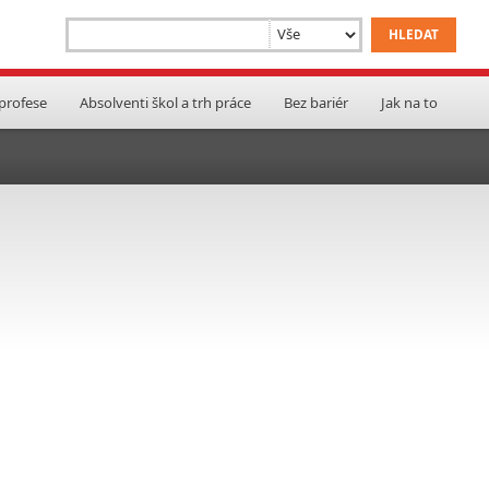
 profese
Absolventi škol a trh práce
Bez bariér
Jak na to