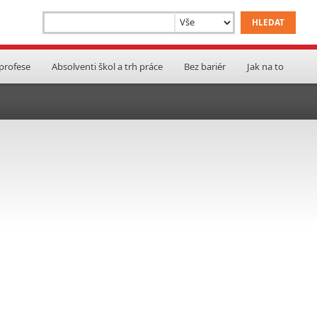
 profese
Absolventi škol a trh práce
Bez bariér
Jak na to