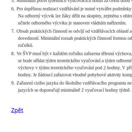
5.
Minimální počet týdenních vyučovacích hodin za celou dobu 
6.
Pro úspěšnou realizaci vzdělávání je nutné vytvářet podmínk
Na odborný výcvik lze žáky dělit na skupiny, zejména s ohle
učitele odborného výcviku je stanoven vládním nařízením.
7.
Obsah praktických činností se odvíjí od vzdělávacích oblastí
dovedností. Minimální rozsah praktických činností formou o
ročníků.
8.
Ve ŠVP musí být v každém ročníku zařazena tělesná výchova, d
se bude střídat týden teoretického vyučování a týden odborn
výchovy v týdnu teoretického vyučování pod 2 hodiny. V příp
hodiny. Je žádoucí zařazovat vhodné pohybové aktivity komp
9.
Zařazení cizího jazyka do školního vzdělávacího programu není
jazycích se doporučují minimálně 2 vyučovací hodiny týdně.
Zpět