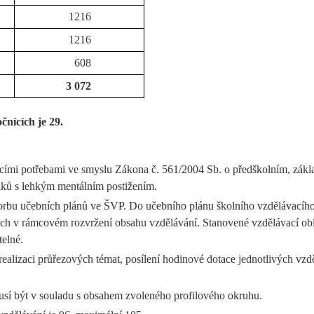
1216
1216
608
3 072
čnících je 29.
cími potřebami ve smyslu Zákona č. 561/2004 Sb. o předškolním, zákl
ků s lehkým mentálním postižením.
bu učebních plánů ve ŠVP. Do učebního plánu školního vzdělávacího p
ch v rámcovém rozvržení obsahu vzdělávání. Stanovené vzdělávací obl
telné.
 realizaci průřezových témat, posílení hodinové dotace jednotlivých v
usí být v souladu s obsahem zvoleného profilového okruhu.