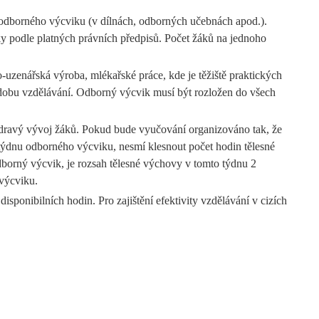
 odborného výcviku (v dílnách, odborných učebnách apod.).
ky podle platných právních předpisů. Počet žáků na jednoho
uzenářská výroba, mlékařské práce, kde je těžiště praktických
 dobu vzdělávání. Odborný výcvik musí být rozložen do všech
 zdravý vývoj žáků. Pokud bude vyučování organizováno tak, že
 týdnu odborného výcviku, nesmí klesnout počet hodin tělesné
dborný výcvik, je rozsah tělesné výchovy v tomto týdnu 2
 výcviku.
ponibilních hodin. Pro zajištění efektivity vzdělávání v cizích