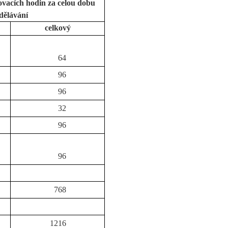
ovacích hodin za celou dobu
dělávání
celkový
64
96
96
32
96
96
768
1216