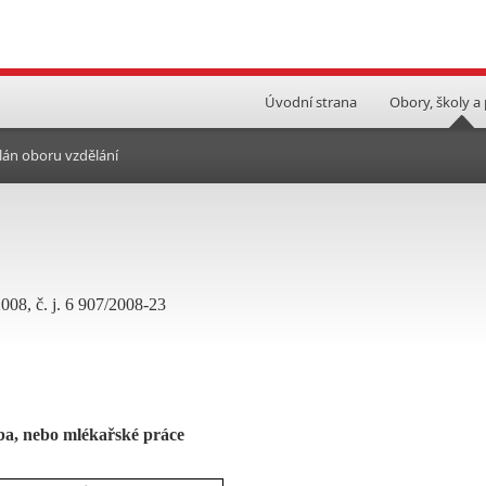
Úvodní strana
Obory, školy a
lán oboru vzdělání
008, č. j. 6 907/2008-23
ba, nebo mlékařské práce