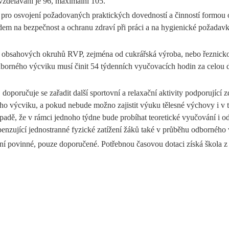
vzdělávání je 96, maximální 105.
y pro osvojení požadovaných praktických dovedností a činností formou
dem na bezpečnost a ochranu zdraví při práci a na hygienické požadav
 a obsahových okruhů RVP, zejména od cukrářská výroba, nebo řeznicko-
dborného výcviku musí činit 54 týdenních vyučovacích hodin za celou
oporučuje se zařadit další sportovní a relaxační aktivity podporující
ého výcviku, a pokud nebude možno zajistit výuku tělesné výchovy i v
adě, že v rámci jednoho týdne bude probíhat teoretické vyučování i o
enzující jednostranné fyzické zatížení žáků také v průběhu odborného
 povinné, pouze doporučené. Potřebnou časovou dotaci získá škola z dis