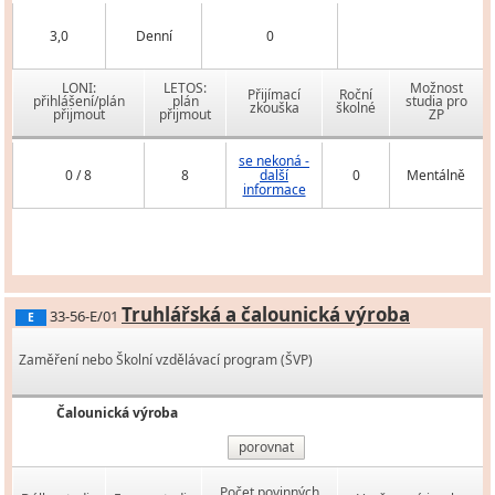
3,0
Denní
0
LONI:
LETOS:
Možnost
Přijímací
Roční
přihlášení/plán
plán
studia pro
zkouška
školné
přijmout
přijmout
ZP
se nekoná -
0 / 8
8
další
0
Mentálně
informace
Truhlářská a čalounická výroba
33-56-E/01
E
Zaměření nebo Školní vzdělávací program (ŠVP)
Čalounická výroba
porovnat
Počet povinných