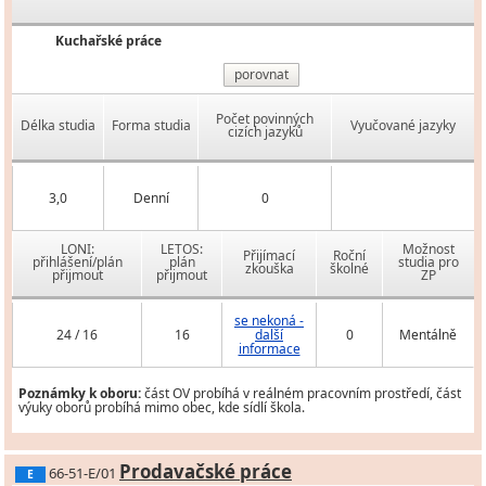
Kuchařské práce
porovnat
Počet povinných
Délka studia
Forma studia
Vyučované jazyky
cizích jazyků
3,0
Denní
0
LONI:
LETOS:
Možnost
Přijímací
Roční
přihlášení/plán
plán
studia pro
zkouška
školné
přijmout
přijmout
ZP
se nekoná -
24 / 16
16
další
0
Mentálně
informace
Poznámky k oboru:
část OV probíhá v reálném pracovním prostředí, část
výuky oborů probíhá mimo obec, kde sídlí škola.
Prodavačské práce
66-51-E/01
E