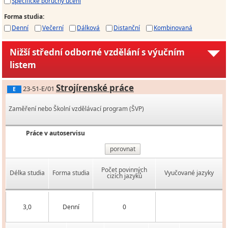
Specifické poruchy učení
Forma studia
:
Denní
Večerní
Dálková
Distanční
Kombinovaná
Nižší střední odborné vzdělání s výučním
listem
Strojírenské práce
23-51-E/01
E
Zaměření nebo Školní vzdělávací program (ŠVP)
Práce v autoservisu
porovnat
Počet povinných
Délka studia
Forma studia
Vyučované jazyky
cizích jazyků
3,0
Denní
0