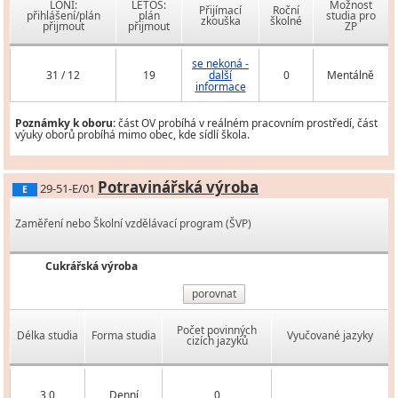
LONI:
LETOS:
Možnost
Přijímací
Roční
přihlášení/plán
plán
studia pro
zkouška
školné
přijmout
přijmout
ZP
se nekoná -
31 / 12
19
další
0
Mentálně
informace
Poznámky k oboru:
část OV probíhá v reálném pracovním prostředí, část
výuky oborů probíhá mimo obec, kde sídlí škola.
Potravinářská výroba
29-51-E/01
E
Zaměření nebo Školní vzdělávací program (ŠVP)
Cukrářská výroba
porovnat
Počet povinných
Délka studia
Forma studia
Vyučované jazyky
cizích jazyků
3,0
Denní
0