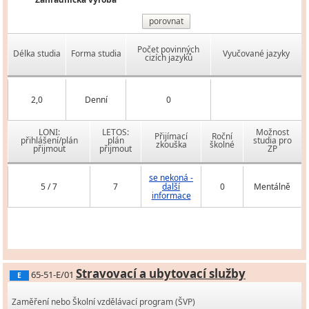
porovnat
Počet povinných
Délka studia
Forma studia
Vyučované jazyky
cizích jazyků
2,0
Denní
0
LONI:
LETOS:
Možnost
Přijímací
Roční
přihlášení/plán
plán
studia pro
zkouška
školné
přijmout
přijmout
ZP
se nekoná -
5 / 7
7
další
0
Mentálně
informace
Stravovací a ubytovací služby
65-51-E/01
E
Zaměření nebo Školní vzdělávací program (ŠVP)