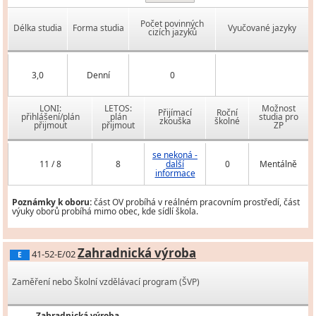
Počet povinných
Délka studia
Forma studia
Vyučované jazyky
cizích jazyků
3,0
Denní
0
LONI:
LETOS:
Možnost
Přijímací
Roční
přihlášení/plán
plán
studia pro
zkouška
školné
přijmout
přijmout
ZP
se nekoná -
11 / 8
8
další
0
Mentálně
informace
Poznámky k oboru:
část OV probíhá v reálném pracovním prostředí, část
výuky oborů probíhá mimo obec, kde sídlí škola.
Zahradnická výroba
41-52-E/02
E
Zaměření nebo Školní vzdělávací program (ŠVP)
Zahradnická výroba