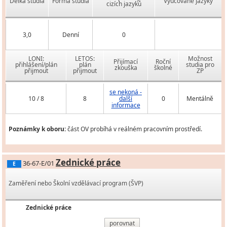
Délka studia
Forma studia
Vyučované jazyky
cizích jazyků
3,0
Denní
0
LONI:
LETOS:
Možnost
Přijímací
Roční
přihlášení/plán
plán
studia pro
zkouška
školné
přijmout
přijmout
ZP
se nekoná -
10 / 8
8
další
0
Mentálně
informace
Poznámky k oboru:
část OV probíhá v reálném pracovním prostředí.
Zednické práce
36-67-E/01
E
Zaměření nebo Školní vzdělávací program (ŠVP)
Zednické práce
porovnat