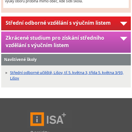
výuky oborů probíhá mimo obec, kde sídlí škola.
Střední odborné vzdělání s výučním listem
Zkrácené studium pro získání středního
vzdělání s výučním listem
Navštívené školy
Střední odborné učiliště, Lišov, tř. 5. května 3, třída 5. května 3/93,
Lišov