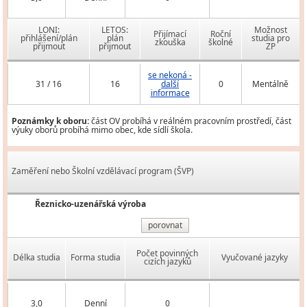
LONI:
LETOS:
Možnost
Přijímací
Roční
přihlášení/plán
plán
studia pro
zkouška
školné
přijmout
přijmout
ZP
se nekoná -
31 / 16
16
další
0
Mentálně
informace
Poznámky k oboru:
část OV probíhá v reálném pracovním prostředí, část
výuky oborů probíhá mimo obec, kde sídlí škola.
Zaměření nebo Školní vzdělávací program (ŠVP)
Řeznicko-uzenářská výroba
porovnat
Počet povinných
Délka studia
Forma studia
Vyučované jazyky
cizích jazyků
3,0
Denní
0