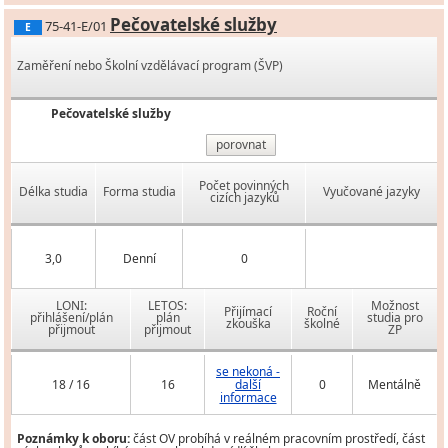
Pečovatelské služby
75-41-E/01
E
Zaměření nebo Školní vzdělávací program (ŠVP)
Pečovatelské služby
porovnat
Počet povinných
Délka studia
Forma studia
Vyučované jazyky
cizích jazyků
3,0
Denní
0
LONI:
LETOS:
Možnost
Přijímací
Roční
přihlášení/plán
plán
studia pro
zkouška
školné
přijmout
přijmout
ZP
se nekoná -
18 / 16
16
další
0
Mentálně
informace
Poznámky k oboru:
část OV probíhá v reálném pracovním prostředí, část