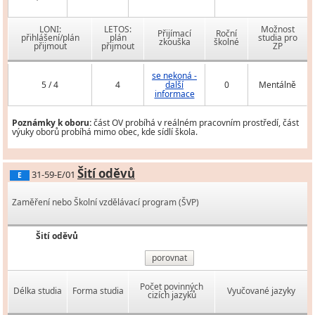
LONI:
LETOS:
Možnost
Přijímací
Roční
přihlášení/plán
plán
studia pro
zkouška
školné
přijmout
přijmout
ZP
se nekoná -
5 / 4
4
další
0
Mentálně
informace
Poznámky k oboru:
část OV probíhá v reálném pracovním prostředí, část
výuky oborů probíhá mimo obec, kde sídlí škola.
Šití oděvů
31-59-E/01
E
Zaměření nebo Školní vzdělávací program (ŠVP)
Šití oděvů
porovnat
Počet povinných
Délka studia
Forma studia
Vyučované jazyky
cizích jazyků