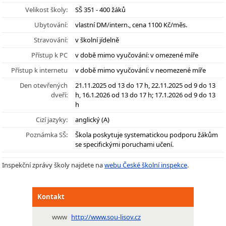
Velikost školy:
SŠ 351 - 400 žáků
Ubytování:
vlastní DM/intern., cena 1100 Kč/měs.
Stravování:
v školní jídelně
Přístup k PC
v době mimo vyučování: v omezené míře
Přístup k internetu
v době mimo vyučování: v neomezené míře
Den otevřených
21.11.2025 od 13 do 17 h, 22.11.2025 od 9 do 13
dveří:
h, 16.1.2026 od 13 do 17 h; 17.1.2026 od 9 do 13
h
Cizí jazyky:
anglický (A)
Poznámka SŠ:
Škola poskytuje systematickou podporu žákům
se specifickými poruchami učení.
Inspekční zprávy školy najdete na
webu České školní inspekce
.
Kontakt
www
http://www.sou-lisov.cz