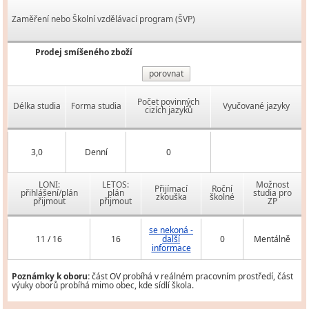
Zaměření nebo Školní vzdělávací program (ŠVP)
Prodej smíšeného zboží
porovnat
Počet povinných
Délka studia
Forma studia
Vyučované jazyky
cizích jazyků
3,0
Denní
0
LONI:
LETOS:
Možnost
Přijímací
Roční
přihlášení/plán
plán
studia pro
zkouška
školné
přijmout
přijmout
ZP
se nekoná -
11 / 16
16
další
0
Mentálně
informace
Poznámky k oboru:
část OV probíhá v reálném pracovním prostředí, část
výuky oborů probíhá mimo obec, kde sídlí škola.