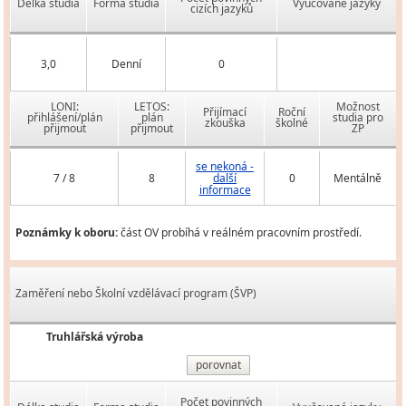
Délka studia
Forma studia
Vyučované jazyky
cizích jazyků
3,0
Denní
0
LONI:
LETOS:
Možnost
Přijímací
Roční
přihlášení/plán
plán
studia pro
zkouška
školné
přijmout
přijmout
ZP
se nekoná -
7 / 8
8
další
0
Mentálně
informace
Poznámky k oboru:
část OV probíhá v reálném pracovním prostředí.
Zaměření nebo Školní vzdělávací program (ŠVP)
Truhlářská výroba
porovnat
Počet povinných